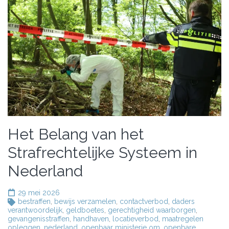
Het Belang van het
Strafrechtelijke Systeem in
Nederland
29 mei 2026
bestraffen
,
bewijs verzamelen
,
contactverbod
,
daders
verantwoordelijk
,
geldboetes
,
gerechtigheid waarborgen
,
gevangenisstraffen
,
handhaven
,
locatieverbod
,
maatregelen
opleggen
,
nederland
,
openbaar ministerie om
,
openbare