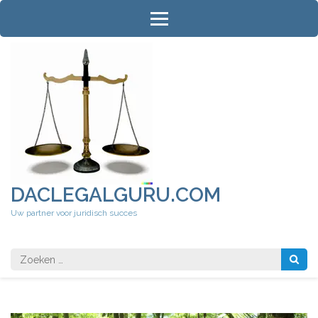
Ga
naar
inhoud
(druk
op
Enter)
DACLEGALGURU.COM
Uw partner voor juridisch succes
Zoeken
naar: