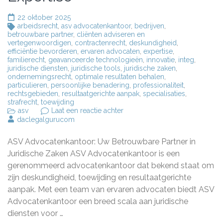
22 oktober 2025
arbeidsrecht
,
asv advocatenkantoor
,
bedrijven
,
betrouwbare partner
,
cliënten adviseren en
vertegenwoordigen
,
contractenrecht
,
deskundigheid
,
efficiëntie bevorderen
,
ervaren advocaten
,
expertise
,
familierecht
,
geavanceerde technologieën
,
innovatie
,
integ
,
juridische diensten
,
juridische tools
,
juridische zaken
,
ondernemingsrecht
,
optimale resultaten behalen
,
particulieren
,
persoonlijke benadering
,
professionaliteit
,
rechtsgebieden
,
resultaatgerichte aanpak
,
specialisaties
,
strafrecht
,
toewijding
op
asv
Laat een reactie achter
ASV
daclegalgurucom
Advocatenkantoor:
Uw
ASV Advocatenkantoor: Uw Betrouwbare Partner in
Partner
in
Juridische Zaken ASV Advocatenkantoor is een
Juridische
gerenommeerd advocatenkantoor dat bekend staat om
Zaken
zijn deskundigheid, toewijding en resultaatgerichte
en
Expertise
aanpak. Met een team van ervaren advocaten biedt ASV
Advocatenkantoor een breed scala aan juridische
diensten voor …