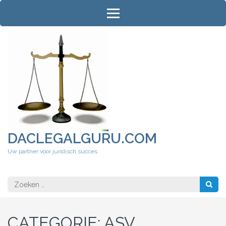
Ga
naar
inhoud
(druk
op
Enter)
DACLEGALGURU.COM
Uw partner voor juridisch succes
Zoeken
naar:
CATEGORIE:
ASV