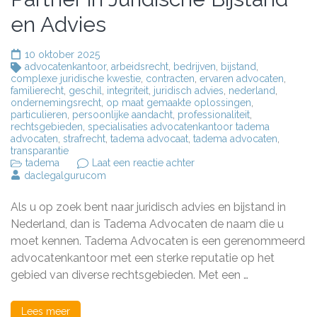
en Advies
10 oktober 2025
advocatenkantoor
,
arbeidsrecht
,
bedrijven
,
bijstand
,
complexe juridische kwestie
,
contracten
,
ervaren advocaten
,
familierecht
,
geschil
,
integriteit
,
juridisch advies
,
nederland
,
ondernemingsrecht
,
op maat gemaakte oplossingen
,
particulieren
,
persoonlijke aandacht
,
professionaliteit
,
rechtsgebieden
,
specialisaties advocatenkantoor tadema
advocaten
,
strafrecht
,
tadema advocaat
,
tadema advocaten
,
transparantie
op
tadema
Laat een reactie achter
Tadema
daclegalgurucom
Advocaten:
Uw
Als u op zoek bent naar juridisch advies en bijstand in
Partner
in
Nederland, dan is Tadema Advocaten de naam die u
Juridische
moet kennen. Tadema Advocaten is een gerenommeerd
Bijstand
advocatenkantoor met een sterke reputatie op het
en
Advies
gebied van diverse rechtsgebieden. Met een …
Lees meer