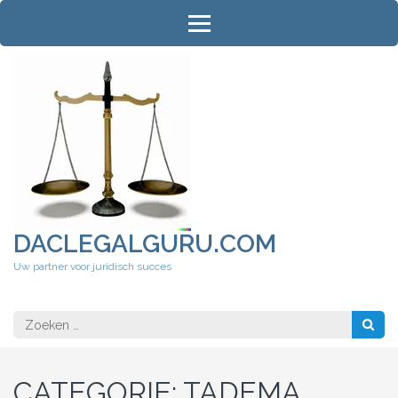
Ga
naar
inhoud
(druk
op
Enter)
DACLEGALGURU.COM
Uw partner voor juridisch succes
Zoeken
naar:
CATEGORIE:
TADEMA