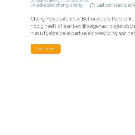
toegankelijkheid
,
transparantie
advocaat cheng
,
cheng
Laat een reactie ach
Cheng Advocaten: Uw Betrouwbare Partner in Jur
nodig heeft of een bedrijfseigenaar die juridi
hun uitgebreide expertise en toewijding aan het
Lees meer