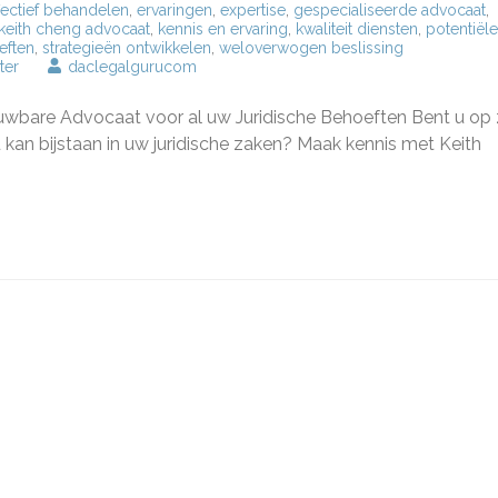
fectief behandelen
,
ervaringen
,
expertise
,
gespecialiseerde advocaat
,
keith cheng advocaat
,
kennis en ervaring
,
kwaliteit diensten
,
potentiële
eften
,
strategieën ontwikkelen
,
weloverwogen beslissing
op
ter
daclegalgurucom
Keith
Cheng:
uwbare Advocaat voor al uw Juridische Behoeften Bent u op
Uw
Betrouwbare
kan bijstaan in uw juridische zaken? Maak kennis met Keith
Advocaat
voor
Juridische
Bijstand