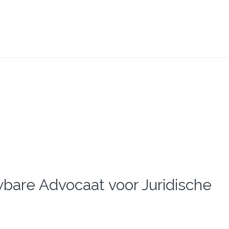
deskundige
juridische
partner
voor
betrouwbaar
advies
bare Advocaat voor Juridische