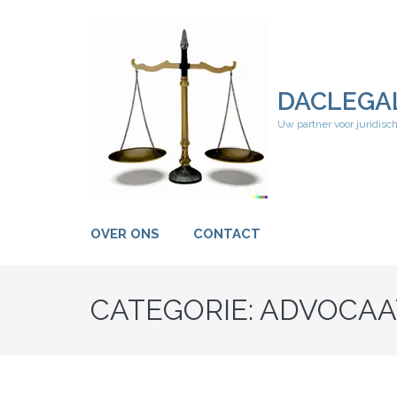
Ga
naar
inhoud
(druk
op
DACLEGA
Enter)
Uw partner voor juridisc
OVER ONS
CONTACT
CATEGORIE:
ADVOCAA