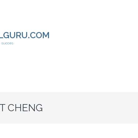
LGURU.COM
h succes
T CHENG