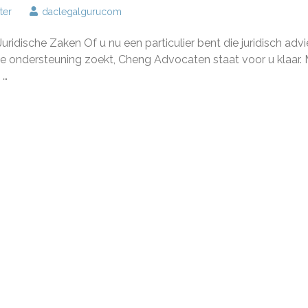
op
ter
daclegalgurucom
Cheng
Advocaat:
idische Zaken Of u nu een particulier bent die juridisch advi
Uw
Vertrouwde
sche ondersteuning zoekt, Cheng Advocaten staat voor u klaar.
Partner
 …
voor
Juridische
Zaken