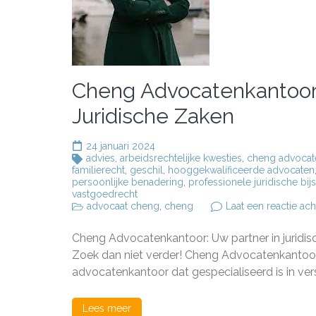
Cheng Advocatenkantoor:
Juridische Zaken
24 januari 2024
advies
,
arbeidsrechtelijke kwesties
,
cheng advocat
familierecht
,
geschil
,
hooggekwalificeerde advocaten
persoonlijke benadering
,
professionele juridische bij
vastgoedrecht
advocaat cheng
,
cheng
Laat een reactie ach
Cheng Advocatenkantoor: Uw partner in juridisc
Zoek dan niet verder! Cheng Advocatenkantoor 
advocatenkantoor dat gespecialiseerd is in ver
Lees meer