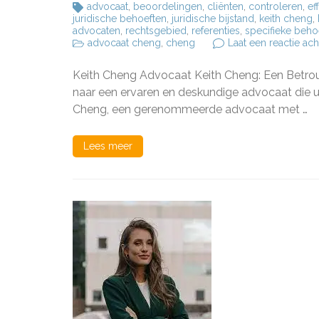
advocaat
,
beoordelingen
,
cliënten
,
controleren
,
ef
juridische behoeften
,
juridische bijstand
,
keith cheng
,
advocaten
,
rechtsgebied
,
referenties
,
specifieke beho
advocaat cheng
,
cheng
Laat een reactie ach
Keith Cheng Advocaat Keith Cheng: Een Betro
naar een ervaren en deskundige advocaat die u 
Cheng, een gerenommeerde advocaat met …
Lees meer