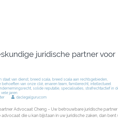
kundige juridische partner voor
staat van dienst
,
breed scala
,
breed scala aan rechtsgebieden
,
he behoeften van onze clië
,
ervaren team
,
familierecht
,
intellectueel
ndernemingsrecht
,
solide reputatie
,
specialisaties
,
strafrechtactief in 
,
vele jaren
op
ter
daclegalgurucom
Advocaat
Cheng
artner Advocaat Cheng – Uw betrouwbare juridische partner
–
Uw
dvocaat die u kan bijstaan in uw juridische zaken, dan bent u