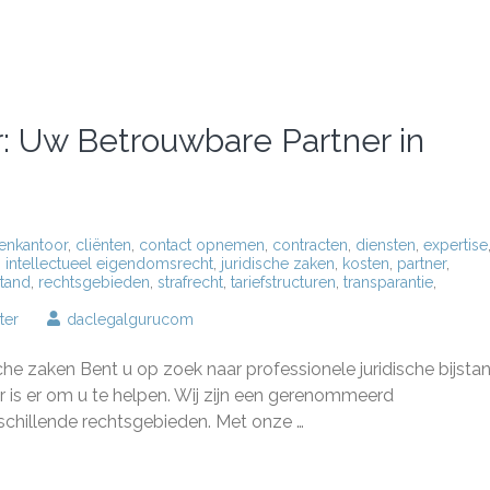
 Uw Betrouwbare Partner in
enkantoor
,
cliënten
,
contact opnemen
,
contracten
,
diensten
,
expertise
,
intellectueel eigendomsrecht
,
juridische zaken
,
kosten
,
partner
,
stand
,
rechtsgebieden
,
strafrecht
,
tariefstructuren
,
transparantie
,
op
ter
daclegalgurucom
Cheng
Advocatenkantoor:
he zaken Bent u op zoek naar professionele juridische bijsta
Uw
Betrouwbare
is er om u te helpen. Wij zijn een gerenommeerd
Partner
schillende rechtsgebieden. Met onze …
in
Juridische
Zaken