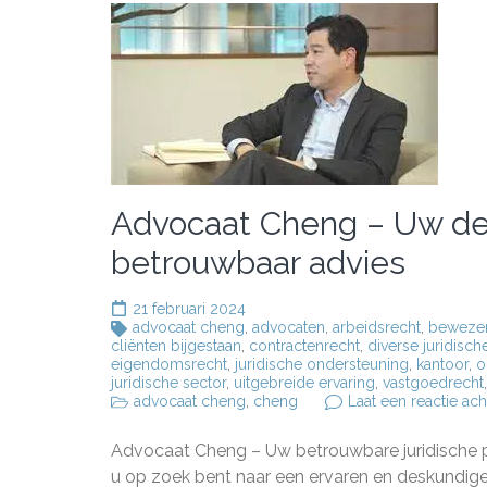
Advocaat Cheng – Uw des
betrouwbaar advies
21 februari 2024
advocaat cheng
,
advocaten
,
arbeidsrecht
,
bewezen 
cliënten bijgestaan
,
contractenrecht
,
diverse juridisc
eigendomsrecht
,
juridische ondersteuning
,
kantoor
,
o
juridische sector
,
uitgebreide ervaring
,
vastgoedrecht
advocaat cheng
,
cheng
Laat een reactie ach
Advocaat Cheng – Uw betrouwbare juridische p
u op zoek bent naar een ervaren en deskundige a