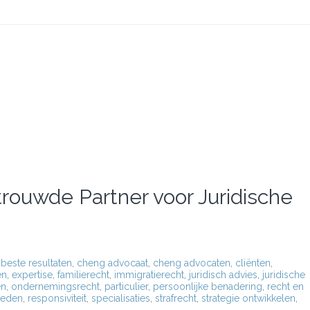
rouwde Partner voor Juridische
,
beste resultaten
,
cheng advocaat
,
cheng advocaten
,
cliënten
,
en
,
expertise
,
familierecht
,
immigratierecht
,
juridisch advies
,
juridische
en
,
ondernemingsrecht
,
particulier
,
persoonlijke benadering
,
recht en
ieden
,
responsiviteit
,
specialisaties
,
strafrecht
,
strategie ontwikkelen
,