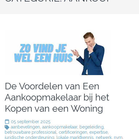
De Voordelen van Een
Aankoopmakelaar bij het
Kopen van een Woning
05 september 2025
aanbevelingen
,
aankoopmakelaar
,
begeleiding
,
betrouwbare professional
,
certificeringen
,
expertise
,
juridische ondersteuning
,
lokale marktkennis
,
netwerk
,
nvm
,