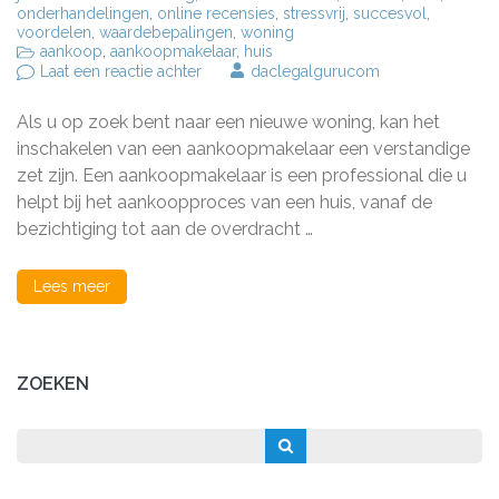
onderhandelingen
,
online recensies
,
stressvrij
,
succesvol
,
voordelen
,
waardebepalingen
,
woning
aankoop
,
aankoopmakelaar
,
huis
op
Laat een reactie achter
daclegalgurucom
De
Voordelen
Als u op zoek bent naar een nieuwe woning, kan het
van
Een
inschakelen van een aankoopmakelaar een verstandige
Aankoopmakelaar
zet zijn. Een aankoopmakelaar is een professional die u
bij
helpt bij het aankoopproces van een huis, vanaf de
het
Kopen
bezichtiging tot aan de overdracht …
van
een
Woning
Lees meer
ZOEKEN