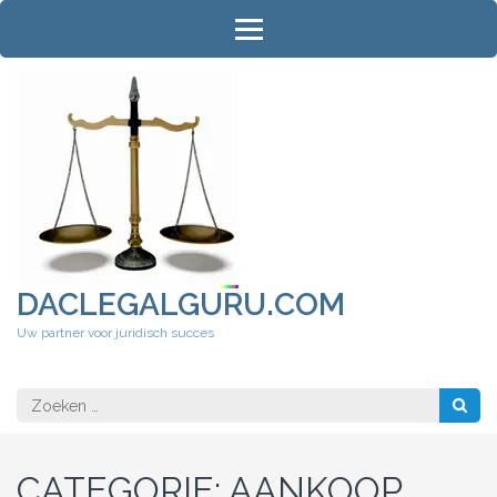
Ga
naar
inhoud
(druk
op
Enter)
DACLEGALGURU.COM
Uw partner voor juridisch succes
Zoeken
naar:
CATEGORIE:
AANKOOP