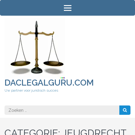
Ga
naar
inhoud
(druk
op
Enter)
DACLEGALGURU.COM
Uw partner voor juridisch succes
Zoeken
naar:
CATEGORIE:
JEUGDRECHT