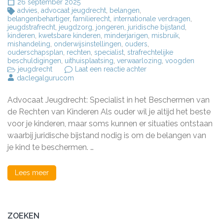
26 september 2025
advies
,
advocaat jeugdrecht
,
belangen
,
belangenbehartiger
,
familierecht
,
internationale verdragen
,
jeugdstrafrecht
,
jeugdzorg
,
jongeren
,
juridische bijstand
,
kinderen
,
kwetsbare kinderen
,
minderjarigen
,
misbruik
,
mishandeling
,
onderwijsinstellingen
,
ouders
,
ouderschapsplan
,
rechten
,
specialist
,
strafrechtelijke
beschuldigingen
,
uithuisplaatsing
,
verwaarlozing
,
voogden
op
jeugdrecht
Laat een reactie achter
Bescherming
daclegalgurucom
van
Kinderrechten:
Advocaat Jeugdrecht: Specialist in het Beschermen van
De
Rol
de Rechten van Kinderen Als ouder wil je altijd het beste
van
voor je kinderen, maar soms kunnen er situaties ontstaan
een
waarbij juridische bijstand nodig is om de belangen van
Advocaat
Jeugdrecht
je kind te beschermen. …
Lees meer
ZOEKEN