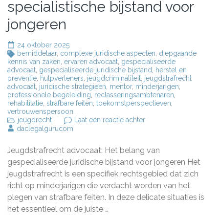
specialistische bijstand voor
jongeren
24 oktober 2025
bemiddelaar
,
complexe juridische aspecten
,
diepgaande
kennis van zaken
,
ervaren advocaat
,
gespecialiseerde
advocaat
,
gespecialiseerde juridische bijstand
,
herstel en
preventie
,
hulpverleners
,
jeugdcriminaliteit
,
jeugdstrafrecht
advocaat
,
juridische strategieën
,
mentor
,
minderjarigen
,
professionele begeleiding
,
reclasseringsambtenaren
,
rehabilitatie
,
strafbare feiten
,
toekomstperspectieven
,
vertrouwenspersoon
op
jeugdrecht
Laat een reactie achter
De
daclegalgurucom
essentiële
rol
Jeugdstrafrecht advocaat: Het belang van
van
een
gespecialiseerde juridische bijstand voor jongeren Het
jeugdstrafrecht
jeugdstrafrecht is een specifiek rechtsgebied dat zich
advocaat:
richt op minderjarigen die verdacht worden van het
specialistische
bijstand
plegen van strafbare feiten. In deze delicate situaties is
voor
het essentieel om de juiste …
jongeren