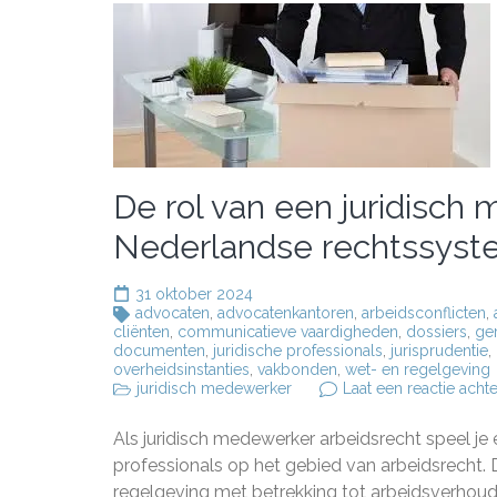
De rol van een juridisch
Nederlandse rechtssys
31 oktober 2024
advocaten
,
advocatenkantoren
,
arbeidsconflicten
,
cliënten
,
communicatieve vaardigheden
,
dossiers
,
ge
documenten
,
juridische professionals
,
jurisprudentie
,
overheidsinstanties
,
vakbonden
,
wet- en regelgeving
juridisch medewerker
Laat een reactie achte
Als juridisch medewerker arbeidsrecht speel je 
professionals op het gebied van arbeidsrecht. 
regelgeving met betrekking tot arbeidsverhoudi