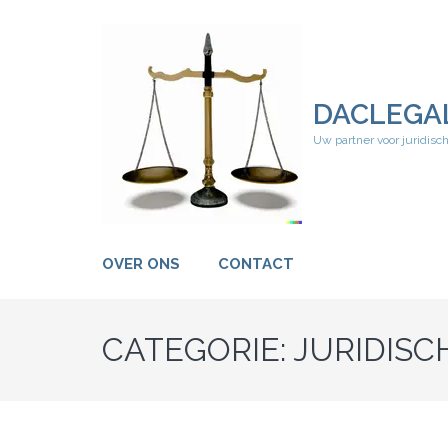
Ga
naar
inhoud
(druk
op
DACLEGA
Enter)
Uw partner voor juridisc
OVER ONS
CONTACT
CATEGORIE:
JURIDIS