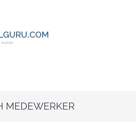
LGURU.COM
h succes
CH MEDEWERKER