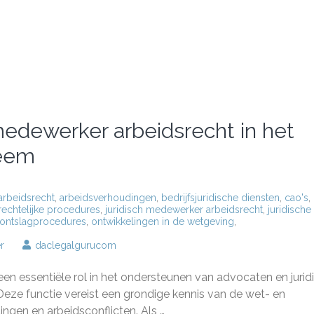
 medewerker arbeidsrecht in het
teem
arbeidsrecht
,
arbeidsverhoudingen
,
bedrijfsjuridische diensten
,
cao's
,
rechtelijke procedures
,
juridisch medewerker arbeidsrecht
,
juridische
ontslagprocedures
,
ontwikkelingen in de wetgeving
,
op
r
daclegalgurucom
De
rol
een essentiële rol in het ondersteunen van advocaten en jurid
van
een
Deze functie vereist een grondige kennis van de wet- en
juridisch
ngen en arbeidsconflicten. Als …