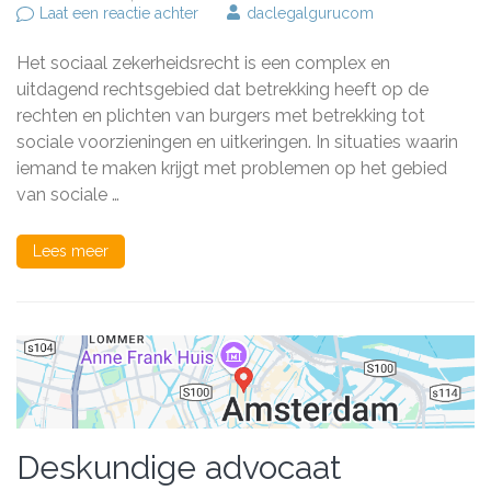
op
Laat een reactie achter
daclegalgurucom
De
Rol
Het sociaal zekerheidsrecht is een complex en
van
een
uitdagend rechtsgebied dat betrekking heeft op de
Sociaal
rechten en plichten van burgers met betrekking tot
Zekerheidsrecht
sociale voorzieningen en uitkeringen. In situaties waarin
Advocaat
in
iemand te maken krijgt met problemen op het gebied
Nederland
van sociale …
Lees meer
Deskundige advocaat