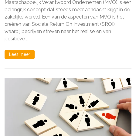
Maatschappelijk Verantwoord Ondernemen (MVO) is een
de
SROI-
belangrijk concept dat steeds meer aandacht krijgt in de
Doelgroep
zakelijke wereld. Een van de aspecten van MVO is het
in
creëren van Sociale Return On Investment (SROI),
Maatschappelijk
Verantwoord
waarbij bedrijven streven naar het realiseren van
Ondernemen
positieve …
Lees meer