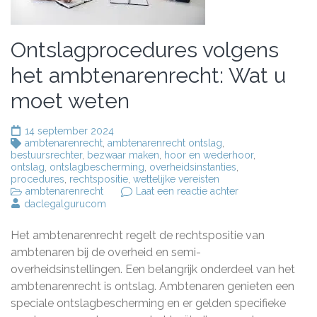
Ontslagprocedures volgens
het ambtenarenrecht: Wat u
moet weten
14 september 2024
ambtenarenrecht
,
ambtenarenrecht ontslag
,
bestuursrechter
,
bezwaar maken
,
hoor en wederhoor
,
ontslag
,
ontslagbescherming
,
overheidsinstanties
,
procedures
,
rechtspositie
,
wettelijke vereisten
op
ambtenarenrecht
Laat een reactie achter
Ontslagprocedur
daclegalgurucom
volgens
het
Het ambtenarenrecht regelt de rechtspositie van
ambtenarenrecht
Wat
ambtenaren bij de overheid en semi-
u
overheidsinstellingen. Een belangrijk onderdeel van het
moet
ambtenarenrecht is ontslag. Ambtenaren genieten een
weten
speciale ontslagbescherming en er gelden specifieke