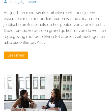
De
daclegalgurucom
rol
van
Als juridisch medewerker arbeidsrecht speel je een
een
juridisch
essentiële rol in het ondersteunen van advocaten en
medewerker
juridische professionals op het gebied van arbeidsrecht.
arbeidsrecht
Deze functie vereist een grondige kennis van de wet- en
in
het
regelgeving met betrekking tot arbeidsverhoudingen en
Nederlands
arbeidsconflicten. Als …
rechtssyste
Lees meer