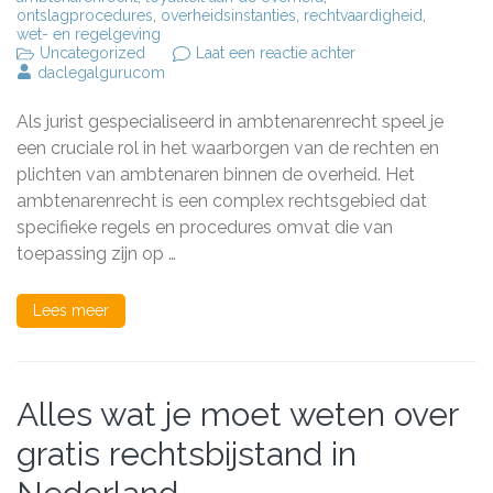
ontslagprocedures
,
overheidsinstanties
,
rechtvaardigheid
,
wet- en regelgeving
op
Uncategorized
Laat een reactie achter
De
daclegalgurucom
Rol
van
Als jurist gespecialiseerd in ambtenarenrecht speel je
een
Jurist
een cruciale rol in het waarborgen van de rechten en
Ambtenarenrecht
plichten van ambtenaren binnen de overheid. Het
in
ambtenarenrecht is een complex rechtsgebied dat
de
Overheidssector
specifieke regels en procedures omvat die van
toepassing zijn op …
Lees meer
Alles wat je moet weten over
gratis rechtsbijstand in