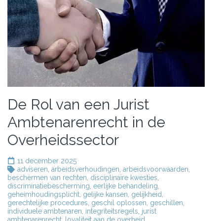
De Rol van een Jurist
Ambtenarenrecht in de
Overheidssector
11 december 2025
adviseren
,
arbeidsverhoudingen
,
arbeidsvoorwaarden
,
beschermen van rechten
,
disciplinaire kwesties
,
discriminatiebescherming
,
eerlijke behandeling
,
geheimhoudingsplicht
,
gelijke kansen
,
gelijkheid
,
gerechtelijke procedures
,
geschil oplossen
,
geschillen
,
individuele ambtenaren
,
integriteitsregels
,
jurist
ambtenarenrecht
,
loyaliteit aan de overheid
,