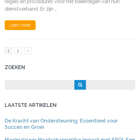
regels en procedures voor het beëindigen van hun
dienstverband. Er zijn …
Lees meer
Berichten
Pagina
Pagina
1
2
>
paginering
ZOEKEN
LAATSTE ARTIKELEN
De Kracht van Ondersteuning: Essentieel voor
Succes en Groei
Maximaliseer Maatschappelijke Impact met SROI: Een