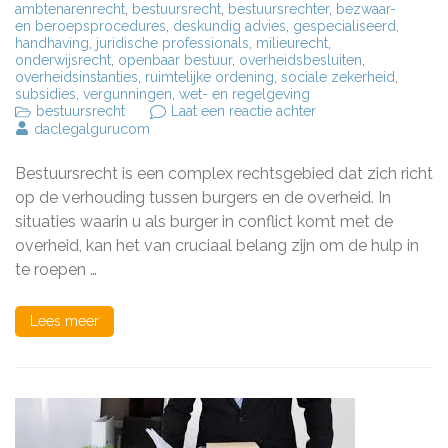
ambtenarenrecht
,
bestuursrecht
,
bestuursrechter
,
bezwaar-
en beroepsprocedures
,
deskundig advies
,
gespecialiseerd
,
handhaving
,
juridische professionals
,
milieurecht
,
onderwijsrecht
,
openbaar bestuur
,
overheidsbesluiten
,
overheidsinstanties
,
ruimtelijke ordening
,
sociale zekerheid
,
subsidies
,
vergunningen
,
wet- en regelgeving
op
bestuursrecht
Laat een reactie achter
Deskundige
daclegalgurucom
advocaten
gespecialiseerd
Bestuursrecht is een complex rechtsgebied dat zich richt
in
bestuursrecht:
op de verhouding tussen burgers en de overheid. In
Uw
situaties waarin u als burger in conflict komt met de
gids
overheid, kan het van cruciaal belang zijn om de hulp in
bij
juridische
te roepen …
geschillen
met
de
Lees meer
overheid