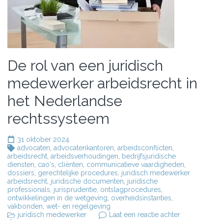
De rol van een juridisch
medewerker arbeidsrecht in
het Nederlandse
rechtssysteem
31 oktober 2024
advocaten
,
advocatenkantoren
,
arbeidsconflicten
,
arbeidsrecht
,
arbeidsverhoudingen
,
bedrijfsjuridische
diensten
,
cao's
,
cliënten
,
communicatieve vaardigheden
,
dossiers
,
gerechtelijke procedures
,
juridisch medewerker
arbeidsrecht
,
juridische documenten
,
juridische
professionals
,
jurisprudentie
,
ontslagprocedures
,
ontwikkelingen in de wetgeving
,
overheidsinstanties
,
vakbonden
,
wet- en regelgeving
op
juridisch medewerker
Laat een reactie achter