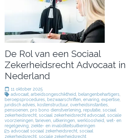
De Rol van een Sociaal
Zekerheidsrecht Advocaat in
Nederland
11 oktober 2025
advocaat
,
arbeidsongeschiktheid
,
belangenbehartigers
,
beroepsprocedures
,
bezwaarschriften
,
ervaring
,
expertise
,
juridisch advies
,
kostenstructuur
,
overheidsinstanties
,
pensioenen
,
pro bono dienstverlening
,
reputatie
,
sociaal
zekerheidsrecht
,
sociaal zekerheidsrecht advocaat
,
sociale
voorzieningen
,
tarieven
,
uitkeringen
,
werkloosheid
,
wet- en
regelgeving
,
ziekte- en invaliditeitsuitkeringen
advocaat sociaal zekerheidsrecht
,
sociaal
zekerheidsrecht
,
sociale zekerheidsrecht