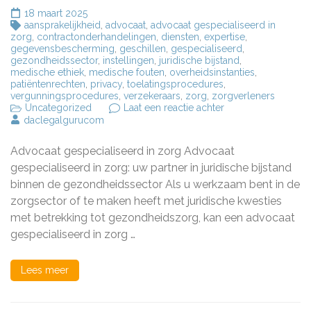
18 maart 2025
aansprakelijkheid
,
advocaat
,
advocaat gespecialiseerd in
zorg
,
contractonderhandelingen
,
diensten
,
expertise
,
gegevensbescherming
,
geschillen
,
gespecialiseerd
,
gezondheidssector
,
instellingen
,
juridische bijstand
,
medische ethiek
,
medische fouten
,
overheidsinstanties
,
patiëntenrechten
,
privacy
,
toelatingsprocedures
,
vergunningsprocedures
,
verzekeraars
,
zorg
,
zorgverleners
op
Uncategorized
Laat een reactie achter
Advocaat
daclegalgurucom
gespecialiseerd
in
Advocaat gespecialiseerd in zorg Advocaat
zorg:
uw
gespecialiseerd in zorg: uw partner in juridische bijstand
juridische
binnen de gezondheidssector Als u werkzaam bent in de
partner
zorgsector of te maken heeft met juridische kwesties
in
de
met betrekking tot gezondheidszorg, kan een advocaat
gezondheidssecto
gespecialiseerd in zorg …
Lees meer