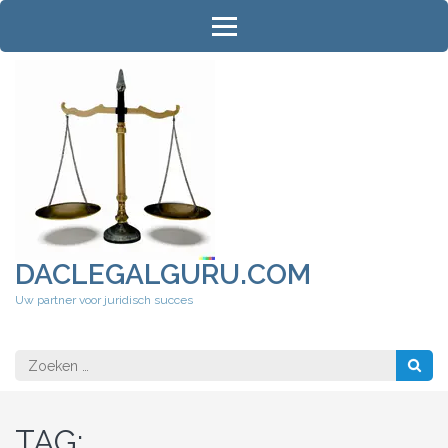
Ga
naar
inhoud
(druk
op
Enter)
DACLEGALGURU.COM
Uw partner voor juridisch succes
Zoeken
naar:
TAG: