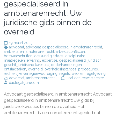
gespecialiseerd in
ambtenarenrecht: Uw
juridische gids binnen de
overheid
19 maart 2025
advocaat
,
advocaat gespecialiseerd in ambtenarenrecht
,
ambtenaren
,
ambtenarenrecht
,
arbeidsconflicten
,
bezwaarschriften
,
deskundig advies
,
disciplinaire
maatregelen
,
ervaring
,
expertise
,
gespecialiseerd
,
juridisch
geschil
,
juridische kwesties
,
onderhandelingen
,
ontslagzaken
,
overheid
,
overheidsinstanties
,
procedures
,
rechterlijke vertegenwoordiging
,
regels
,
wet- en regelgeving
op
advocaat
,
ambtenarenrecht
Laat een reactie achter
Deskun
daclegalgurucom
advoca
gespec
Advocaat gespecialiseerd in ambtenarenrecht Advocaat
in
ambten
gespecialiseerd in ambtenarenrecht: Uw gids bij
Uw
juridische kwesties binnen de overheid Het
juridis
ambtenarenrecht is een complex rechtsgebied dat
gids