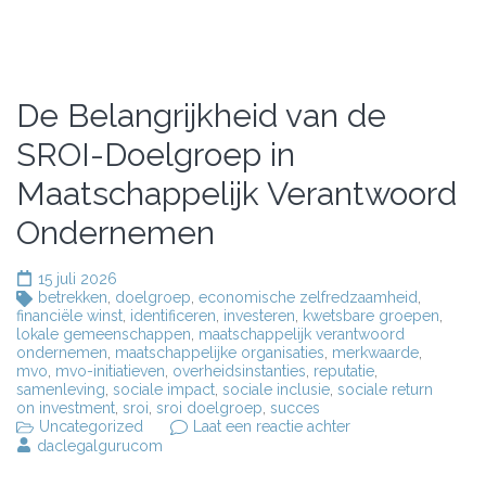
De Belangrijkheid van de
SROI-Doelgroep in
Maatschappelijk Verantwoord
Ondernemen
15 juli 2026
betrekken
,
doelgroep
,
economische zelfredzaamheid
,
financiële winst
,
identificeren
,
investeren
,
kwetsbare groepen
,
lokale gemeenschappen
,
maatschappelijk verantwoord
ondernemen
,
maatschappelijke organisaties
,
merkwaarde
,
mvo
,
mvo-initiatieven
,
overheidsinstanties
,
reputatie
,
samenleving
,
sociale impact
,
sociale inclusie
,
sociale return
on investment
,
sroi
,
sroi doelgroep
,
succes
op
Uncategorized
Laat een reactie achter
De
daclegalgurucom
Belangrijkheid
van