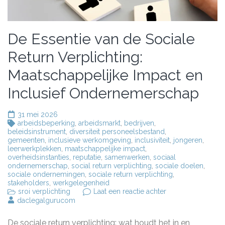
De Essentie van de Sociale
Return Verplichting:
Maatschappelijke Impact en
Inclusief Ondernemerschap
31 mei 2026
arbeidsbeperking
,
arbeidsmarkt
,
bedrijven
,
beleidsinstrument
,
diversiteit personeelsbestand
,
gemeenten
,
inclusieve werkomgeving
,
inclusiviteit
,
jongeren
,
leerwerkplekken
,
maatschappelijke impact
,
overheidsinstanties
,
reputatie
,
samenwerken
,
sociaal
ondernemerschap
,
social return verplichting
,
sociale doelen
,
sociale ondernemingen
,
sociale return verplichting
,
stakeholders
,
werkgelegenheid
op
sroi verplichting
Laat een reactie achter
De
daclegalgurucom
Essentie
van
De sociale return verplichting: wat houdt het in en
de