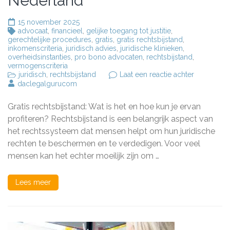
Nederland
15 november 2025
advocaat
,
financieel
,
gelijke toegang tot justitie
,
gerechtelijke procedures
,
gratis
,
gratis rechtsbijstand
,
inkomenscriteria
,
juridisch advies
,
juridische klinieken
,
overheidsinstanties
,
pro bono advocaten
,
rechtsbijstand
,
vermogenscriteria
op
juridisch
,
rechtsbijstand
Laat een reactie achter
Alles
daclegalgurucom
wat
je
Gratis rechtsbijstand: Wat is het en hoe kun je ervan
moet
weten
profiteren? Rechtsbijstand is een belangrijk aspect van
over
het rechtssysteem dat mensen helpt om hun juridische
gratis
rechten te beschermen en te verdedigen. Voor veel
rechtsbijst
in
mensen kan het echter moeilijk zijn om …
Nederland
Lees meer