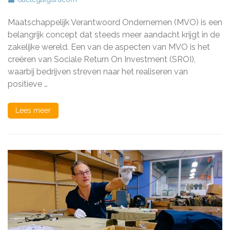
Belangrijkheid
van
Maatschappelijk Verantwoord Ondernemen (MVO) is een
de
SROI-
belangrijk concept dat steeds meer aandacht krijgt in de
Doelgroep
zakelijke wereld. Een van de aspecten van MVO is het
in
creëren van Sociale Return On Investment (SROI),
Maatschappelijk
Verantwoord
waarbij bedrijven streven naar het realiseren van
Ondernemen
positieve …
Lees meer