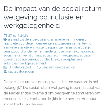
De impact van de social return
wetgeving op inclusie en
werkgelegenheid
27 april 2023
afstand tot de arbeidsmarkt
,
armoede verminderen
,
financiële voordelen
,
gemeente
,
inclusievere samenleving
,
innovatie stimuleren
,
kostenbesparingen
,
maatschappelijk
verantwoord ondernemen
,
nederlandse overheid
,
opdracht
,
social return verplichting
,
social return wetgeving
,
sociale
doelen
,
sociale verantwoordelijkheid
,
stageplaatsen
,
subsidies
,
werkgelegenheid
op
Uncategorized
Laat een reactie achter
De
daclegalgurucom
impact
van
De social return wetgeving: wat is het en waarom is het
de
social
belangrijk? De social return wetgeving is een initiatief van
return
de Nederlandse overheid om bedrijven te stimuleren om
wetgeving
meer sociale verantwoordelijkheid te nemen. Het houdt
op
inclusie
in dat bedrijven die een …