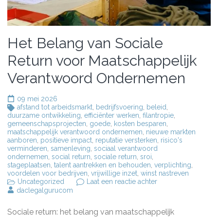
Het Belang van Sociale
Return voor Maatschappelijk
Verantwoord Ondernemen
09 mei 2026
afstand tot arbeidsmarkt
,
bedrijfsvoering
,
beleid
,
duurzame ontwikkeling
,
efficiënter werken
,
filantropie
,
gemeenschapsprojecten
,
goede
,
kosten besparen
,
maatschappelijk verantwoord ondernemen
,
nieuwe markten
aanboren
,
positieve impact
,
reputatie versterken
,
risico's
verminderen
,
samenleving
,
sociaal verantwoord
ondernemen
,
social return
,
sociale return
,
sroi
,
stageplaatsen
,
talent aantrekken en behouden
,
verplichting
,
voordelen voor bedrijven
,
vrijwillige inzet
,
winst nastreven
op
Uncategorized
Laat een reactie achter
Het
daclegalgurucom
Belang
van
Sociale return: het belang van maatschappelijk
Sociale