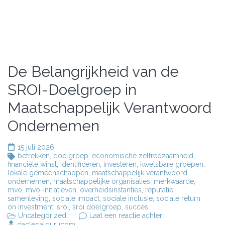
De Belangrijkheid van de
SROI-Doelgroep in
Maatschappelijk Verantwoord
Ondernemen
15 juli 2026
betrekken
,
doelgroep
,
economische zelfredzaamheid
,
financiële winst
,
identificeren
,
investeren
,
kwetsbare groepen
,
lokale gemeenschappen
,
maatschappelijk verantwoord
ondernemen
,
maatschappelijke organisaties
,
merkwaarde
,
mvo
,
mvo-initiatieven
,
overheidsinstanties
,
reputatie
,
samenleving
,
sociale impact
,
sociale inclusie
,
sociale return
on investment
,
sroi
,
sroi doelgroep
,
succes
op
Uncategorized
Laat een reactie achter
De
daclegalgurucom