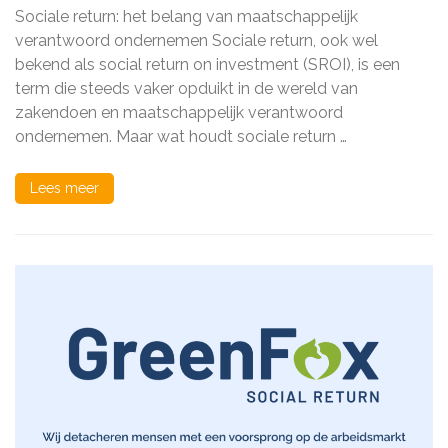
van
Sociale return: het belang van maatschappelijk
Social
Return:
verantwoord ondernemen Sociale return, ook wel
Maatschappelijk
bekend als social return on investment (SROI), is een
Verantwoord
term die steeds vaker opduikt in de wereld van
Ondernemen
in
zakendoen en maatschappelijk verantwoord
de
ondernemen. Maar wat houdt sociale return …
Praktijk
Lees meer