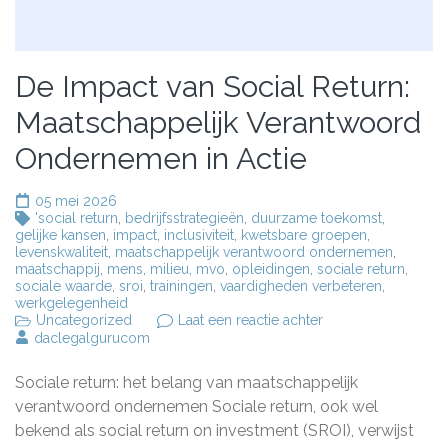
De Impact van Social Return:
Maatschappelijk Verantwoord
Ondernemen in Actie
05 mei 2026
'social return
,
bedrijfsstrategieën
,
duurzame toekomst
,
gelijke kansen
,
impact
,
inclusiviteit
,
kwetsbare groepen
,
levenskwaliteit
,
maatschappelijk verantwoord ondernemen
,
maatschappij
,
mens
,
milieu
,
mvo
,
opleidingen
,
sociale return
,
sociale waarde
,
sroi
,
trainingen
,
vaardigheden verbeteren
,
werkgelegenheid
op
Uncategorized
Laat een reactie achter
De
daclegalgurucom
Impact
van
Sociale return: het belang van maatschappelijk
Social
Return:
verantwoord ondernemen Sociale return, ook wel
Maatschappelijk
bekend als social return on investment (SROI), verwijst
Verantwoord