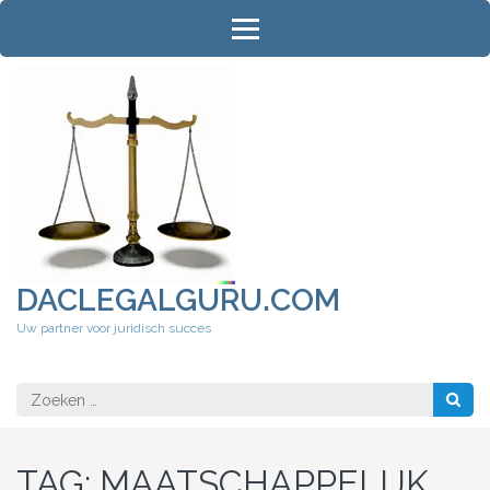
Ga
naar
inhoud
(druk
op
Enter)
DACLEGALGURU.COM
Uw partner voor juridisch succes
Zoeken
naar:
TAG:
MAATSCHAPPELIJK