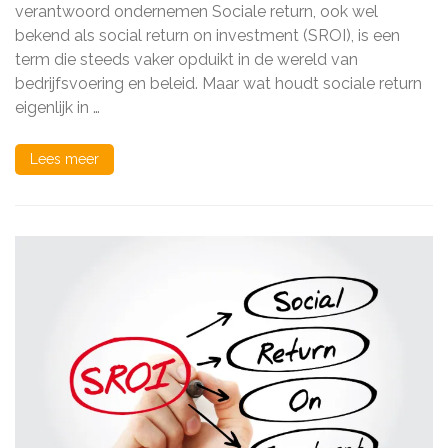
Return
verantwoord ondernemen Sociale return, ook wel
voor
bekend als social return on investment (SROI), is een
Maatschappelijk
term die steeds vaker opduikt in de wereld van
Verantwoord
Ondernemen
bedrijfsvoering en beleid. Maar wat houdt sociale return
eigenlijk in …
Lees meer