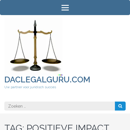
Ga
naar
inhoud
(druk
op
Enter)
DACLEGALGURU.COM
Uw partner voor juridisch succes
Zoeken
naar:
TAG:
POSITIEVE IMPACT