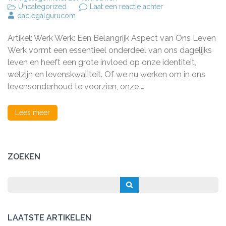
op
Uncategorized
Laat een reactie achter
De
daclegalgurucom
Impact
van
Artikel: Werk Werk: Een Belangrijk Aspect van Ons Leven
Werk
op
Werk vormt een essentieel onderdeel van ons dagelijks
Onze
leven en heeft een grote invloed op onze identiteit,
Samenleving:
welzijn en levenskwaliteit. Of we nu werken om in ons
Een
Diepgaande
levensonderhoud te voorzien, onze …
Analyse
Lees meer
ZOEKEN
LAATSTE ARTIKELEN