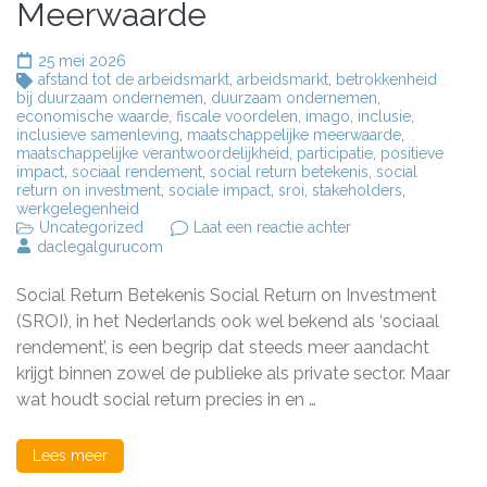
Meerwaarde
25 mei 2026
afstand tot de arbeidsmarkt
,
arbeidsmarkt
,
betrokkenheid
bij duurzaam ondernemen
,
duurzaam ondernemen
,
economische waarde
,
fiscale voordelen
,
imago
,
inclusie
,
inclusieve samenleving
,
maatschappelijke meerwaarde
,
maatschappelijke verantwoordelijkheid
,
participatie
,
positieve
impact
,
sociaal rendement
,
social return betekenis
,
social
return on investment
,
sociale impact
,
sroi
,
stakeholders
,
werkgelegenheid
op
Uncategorized
Laat een reactie achter
De
daclegalgurucom
Betekenis
van
Social Return Betekenis Social Return on Investment
Social
Return:
(SROI), in het Nederlands ook wel bekend als ‘sociaal
Een
rendement’, is een begrip dat steeds meer aandacht
Verdieping
krijgt binnen zowel de publieke als private sector. Maar
in
Maatschappelijke
wat houdt social return precies in en …
Meerwaarde
Lees meer