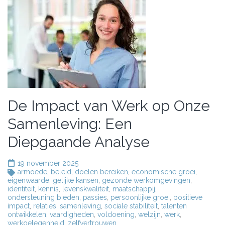
De Impact van Werk op Onze
Samenleving: Een
Diepgaande Analyse
19 november 2025
armoede
,
beleid
,
doelen bereiken
,
economische groei
,
eigenwaarde
,
gelijke kansen
,
gezonde werkomgevingen
,
identiteit
,
kennis
,
levenskwaliteit
,
maatschappij
,
ondersteuning bieden
,
passies
,
persoonlijke groei
,
positieve
impact
,
relaties
,
samenleving
,
sociale stabiliteit
,
talenten
ontwikkelen
,
vaardigheden
,
voldoening
,
welzijn
,
werk
,
werkgelegenheid
,
zelfvertrouwen