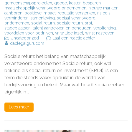
gemeenschapsprojecten
,
goede
,
kosten besparen
,
maatschappelijk verantwoord ondernemen
,
nieuwe markten
aanboren
,
positieve impact
,
reputatie versterken
,
risico's
verminderen
,
samenleving
,
sociaal verantwoord
ondernemen
,
social return
,
sociale return
,
sroi
,
stageplaatsen
,
talent aantrekken en behouden
,
verplichting
,
voordelen voor bedrijven
,
vrijwillige inzet
,
winst nastreven
op
Uncategorized
Laat een reactie achter
Het
daclegalgurucom
Belang
van
Sociale return: het belang van maatschappelijk
Sociale
Return
verantwoord ondernemen Sociale return, ook wel
voor
bekend als social return on investment (SROI), is een
Maatschappelijk
term die steeds vaker opduikt in de wereld van
Verantwoord
Ondernemen
bedrijfsvoering en beleid. Maar wat houdt sociale return
eigenlijk in …
Lees meer