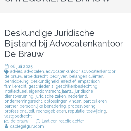
Deskundige Juridische
Bijstand bij Advocatenkantoor
De Brauw
06 juli 2025
advies
,
advocaten
,
advocatenkantoor
,
advocatenkantoor
de brauw
,
arbeidsrecht
,
bedrijven
,
belangen cliënten
,
bemiddeling
,
deskundigheid
,
effectief
,
empathisch
,
familierecht
,
geschiedenis
,
geschillenbeslechting
,
intellectueel eigendomsrecht
,
jaartal
,
juridische
dienstverlening
,
juridische zaken
,
nederland
,
ondernemingsrecht
,
oplossingen vinden
,
particulieren
,
partner
,
persoonlijke benadering
,
procesvoering
,
professionaliteit
,
rechtsgebieden
,
reputatie
,
toewijding
,
vastgoedrecht
op
de brauw
Laat een reactie achter
Deskundige
daclegalgurucom
Juridische