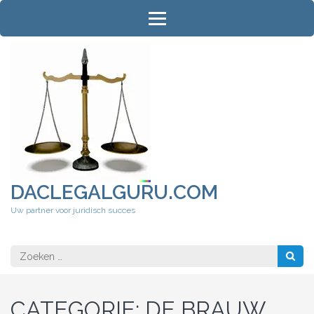
Ga
naar
inhoud
(druk
op
Enter)
DACLEGALGURU.COM
Uw partner voor juridisch succes
Zoeken
naar:
CATEGORIE:
DE BRAUW