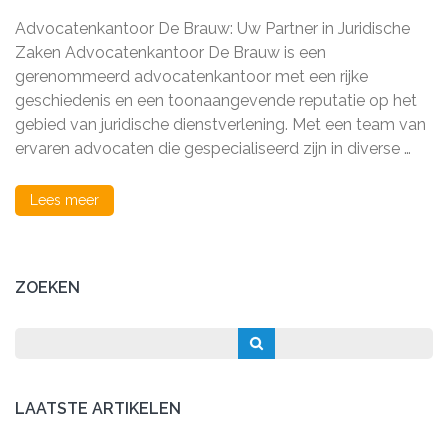
Bijstand
Advocatenkantoor De Brauw: Uw Partner in Juridische
bij
Advocatenkantoor
Zaken Advocatenkantoor De Brauw is een
De
gerenommeerd advocatenkantoor met een rijke
Brauw
geschiedenis en een toonaangevende reputatie op het
gebied van juridische dienstverlening. Met een team van
ervaren advocaten die gespecialiseerd zijn in diverse …
Lees meer
ZOEKEN
LAATSTE ARTIKELEN