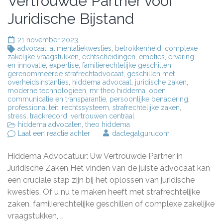
Vertrouwde Partner voor
Juridische Bijstand
21 november 2023
advocaat
,
alimentatiekwesties
,
betrokkenheid
,
complexe
zakelijke vraagstukken
,
echtscheidingen
,
emoties
,
ervaring
en innovatie
,
expertise
,
familierechtelijke geschillen
,
gerenommeerde strafrechtadvocaat
,
geschillen met
overheidsinstanties
,
hiddema advocaat
,
juridische zaken
,
moderne technologieën
,
mr theo hiddema
,
open
communicatie en transparantie
,
persoonlijke benadering
,
professionaliteit
,
rechtssysteem
,
strafrechtelijke zaken
,
stress
,
trackrecord
,
vertrouwen centraal
hiddema advocaten
,
theo hiddema
op
Laat een reactie achter
daclegalgurucom
Hiddema
Advocatuur:
Hiddema Advocatuur: Uw Vertrouwde Partner in
Uw
Vertrouwde
Juridische Zaken Het vinden van de juiste advocaat kan
Partner
een cruciale stap zijn bij het oplossen van juridische
voor
kwesties. Of u nu te maken heeft met strafrechtelijke
Juridische
Bijstand
zaken, familierechtelijke geschillen of complexe zakelijke
vraagstukken, …