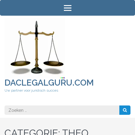
Ga
naar
inhoud
(druk
op
Enter)
DACLEGALGURU.COM
Uw partner voor juridisch succes
Zoeken
naar:
CATEGORIE:
THEO