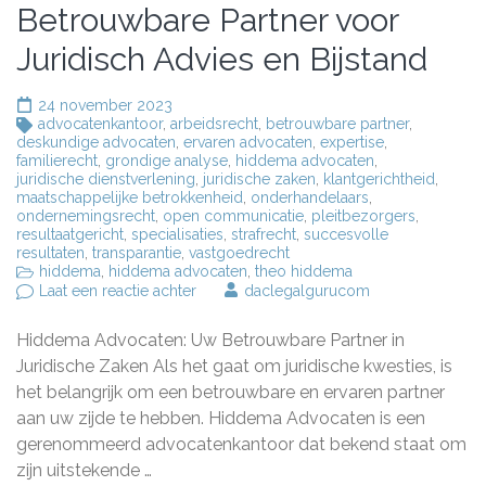
Betrouwbare Partner voor
Juridisch Advies en Bijstand
24 november 2023
advocatenkantoor
,
arbeidsrecht
,
betrouwbare partner
,
deskundige advocaten
,
ervaren advocaten
,
expertise
,
familierecht
,
grondige analyse
,
hiddema advocaten
,
juridische dienstverlening
,
juridische zaken
,
klantgerichtheid
,
maatschappelijke betrokkenheid
,
onderhandelaars
,
ondernemingsrecht
,
open communicatie
,
pleitbezorgers
,
resultaatgericht
,
specialisaties
,
strafrecht
,
succesvolle
resultaten
,
transparantie
,
vastgoedrecht
hiddema
,
hiddema advocaten
,
theo hiddema
op
Laat een reactie achter
daclegalgurucom
Hiddema
Advocaten:
Hiddema Advocaten: Uw Betrouwbare Partner in
Uw
Betrouwbare
Juridische Zaken Als het gaat om juridische kwesties, is
Partner
het belangrijk om een betrouwbare en ervaren partner
voor
aan uw zijde te hebben. Hiddema Advocaten is een
Juridisch
Advies
gerenommeerd advocatenkantoor dat bekend staat om
en
zijn uitstekende …
Bijstand