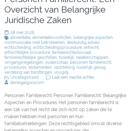
Overzicht van Belangrijke
Juridische Zaken
28 mei 2026
alimentatie
,
alimentatieconflicten
,
belangrijke aspecten
,
communicatie met betrokkenen
,
deskundig advies
,
echtscheiding
,
echtscheidingsprocedure
,
erfrecht
,
erfrechtelijke procedure
,
familierechtadvocaat
,
familierechtelijke geschillen
,
huwelijk
,
nalatenschappen
,
omgangsregelingen
,
ouderschap
,
personen familierecht
,
procedures
,
testamenten
,
vaststelling ouderlijk gezag
,
verdeling van bezittingen
,
voogdij
op
Uncategorized
Laat een reactie achter
Belangrijke
daclegalgurucom
Aspecten
van
Personen Familierecht Personen Familierecht: Belangrijke
Personen
Familierecht:
Aspecten en Procedures Het personen familierecht is
Een
een tak van het recht die zich richt op zaken die te
Overzicht
maken hebben met personen en hun
van
Belangrijke
familiebetrekkingen. Deze rechtsgebied omvat diverse
Juridische
belangrijke aspecten en procedures die …