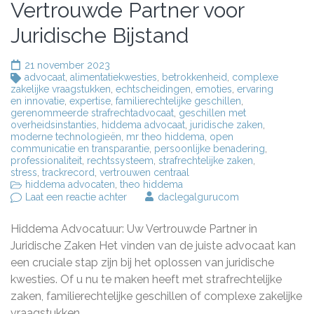
Vertrouwde Partner voor
Juridische Bijstand
21 november 2023
advocaat
,
alimentatiekwesties
,
betrokkenheid
,
complexe
zakelijke vraagstukken
,
echtscheidingen
,
emoties
,
ervaring
en innovatie
,
expertise
,
familierechtelijke geschillen
,
gerenommeerde strafrechtadvocaat
,
geschillen met
overheidsinstanties
,
hiddema advocaat
,
juridische zaken
,
moderne technologieën
,
mr theo hiddema
,
open
communicatie en transparantie
,
persoonlijke benadering
,
professionaliteit
,
rechtssysteem
,
strafrechtelijke zaken
,
stress
,
trackrecord
,
vertrouwen centraal
hiddema advocaten
,
theo hiddema
op
Laat een reactie achter
daclegalgurucom
Hiddema
Advocatuur:
Hiddema Advocatuur: Uw Vertrouwde Partner in
Uw
Vertrouwde
Juridische Zaken Het vinden van de juiste advocaat kan
Partner
een cruciale stap zijn bij het oplossen van juridische
voor
kwesties. Of u nu te maken heeft met strafrechtelijke
Juridische
Bijstand
zaken, familierechtelijke geschillen of complexe zakelijke
vraagstukken, …