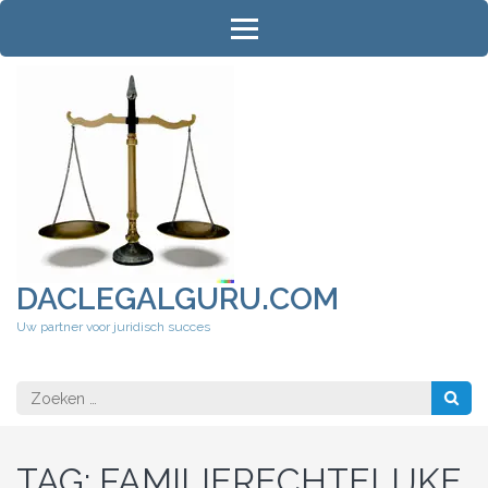
Ga
naar
inhoud
(druk
op
Enter)
DACLEGALGURU.COM
Uw partner voor juridisch succes
Zoeken
naar:
TAG:
FAMILIERECHTELIJKE