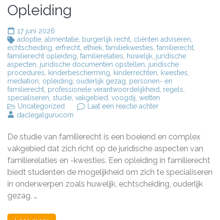
Opleiding
17 juni 2026
adoptie
,
alimentatie
,
burgerlijk recht
,
cliënten adviseren
,
echtscheiding
,
erfrecht
,
ethiek
,
familiekwesties
,
familierecht
,
familierecht opleiding
,
familierelaties
,
huwelijk
,
juridische
aspecten
,
juridische documenten opstellen
,
juridische
procedures
,
kinderbescherming
,
kinderrechten
,
kwesties
,
mediation
,
opleiding
,
ouderlijk gezag
,
personen- en
familierecht
,
professionele verantwoordelijkheid
,
regels
,
specialiseren
,
studie
,
vakgebied
,
voogdij
,
wetten
op
Uncategorized
Laat een reactie achter
Ontdek
daclegalgurucom
de
Boeiende
De studie van familierecht is een boeiend en complex
Wereld
van
vakgebied dat zich richt op de juridische aspecten van
een
familierelaties en -kwesties. Een opleiding in familierecht
Familierecht
biedt studenten de mogelijkheid om zich te specialiseren
Opleiding
in onderwerpen zoals huwelijk, echtscheiding, ouderlijk
gezag, …