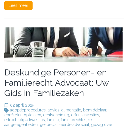
Lees meer
Deskundige Personen- en
Familierecht Advocaat: Uw
Gids in Familiezaken
02 april 2025
adoptieprocedures
,
advies
,
alimentatie
,
bemiddelaar
,
conflicten oplossen
,
echtscheiding
,
erfeniskwesties
,
erfrechtelijke kwesties
,
familie
,
familierechtelijke
aangelegenheden
,
gespecialiseerde advocaat
,
gezag over