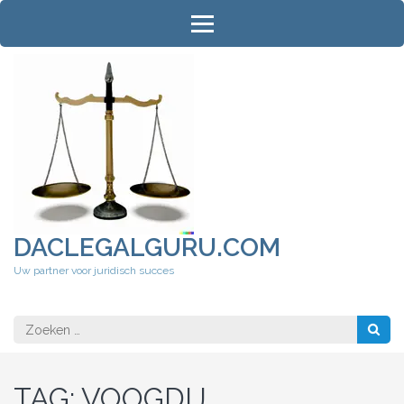
Ga
naar
inhoud
(druk
op
Enter)
DACLEGALGURU.COM
Uw partner voor juridisch succes
Zoeken
naar:
TAG:
VOOGDIJ