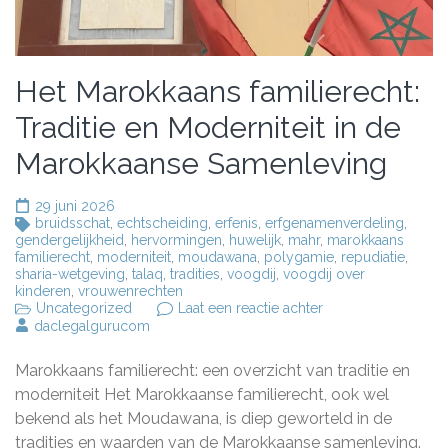
Het Marokkaans familierecht:
Traditie en Moderniteit in de
Marokkaanse Samenleving
29 juni 2026
bruidsschat
,
echtscheiding
,
erfenis
,
erfgenamenverdeling
,
gendergelijkheid
,
hervormingen
,
huwelijk
,
mahr
,
marokkaans
familierecht
,
moderniteit
,
moudawana
,
polygamie
,
repudiatie
,
sharia-wetgeving
,
talaq
,
tradities
,
voogdij
,
voogdij over
kinderen
,
vrouwenrechten
op
Uncategorized
Laat een reactie achter
Het
daclegalgurucom
Marokkaans
familierecht:
Marokkaans familierecht: een overzicht van traditie en
Traditie
en
moderniteit Het Marokkaanse familierecht, ook wel
Moderniteit
bekend als het Moudawana, is diep geworteld in de
in
tradities en waarden van de Marokkaanse samenleving.
de