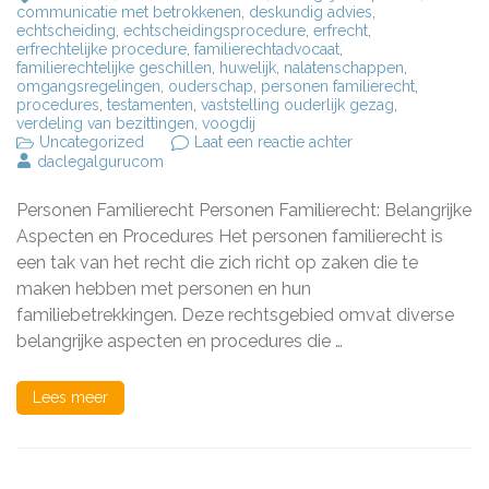
communicatie met betrokkenen
,
deskundig advies
,
echtscheiding
,
echtscheidingsprocedure
,
erfrecht
,
erfrechtelijke procedure
,
familierechtadvocaat
,
familierechtelijke geschillen
,
huwelijk
,
nalatenschappen
,
omgangsregelingen
,
ouderschap
,
personen familierecht
,
procedures
,
testamenten
,
vaststelling ouderlijk gezag
,
verdeling van bezittingen
,
voogdij
op
Uncategorized
Laat een reactie achter
Belangrijke
daclegalgurucom
Aspecten
van
Personen Familierecht Personen Familierecht: Belangrijke
Personen
Familierecht:
Aspecten en Procedures Het personen familierecht is
Een
een tak van het recht die zich richt op zaken die te
Overzicht
maken hebben met personen en hun
van
Belangrijke
familiebetrekkingen. Deze rechtsgebied omvat diverse
Juridische
belangrijke aspecten en procedures die …
Zaken
Lees meer