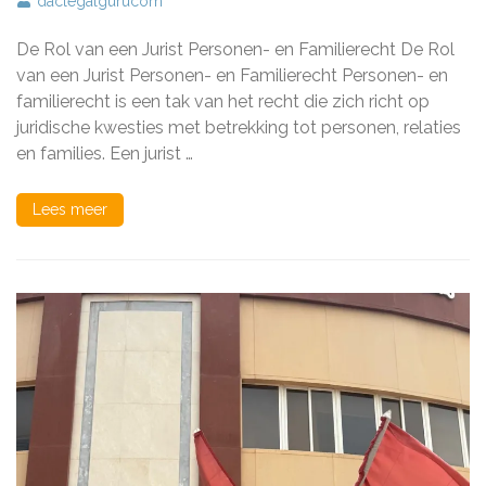
daclegalgurucom
Belangrijke
Rol
De Rol van een Jurist Personen- en Familierecht De Rol
van
een
van een Jurist Personen- en Familierecht Personen- en
Jurist
familierecht is een tak van het recht die zich richt op
Personen-
juridische kwesties met betrekking tot personen, relaties
en
Familierecht
en families. Een jurist …
Lees meer