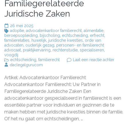
Familiegerelateerde
Juridische Zaken
26 mei 2025
adoptie
,
advocatenkantoor familierecht
,
alimentatie
,
beroepsopleiding
,
bijscholing
,
echtscheiding
,
erfrecht
,
familierelaties
,
huwelijk
,
juridische kwesties
,
orde van
advocaten
,
ouderlijk gezag
,
personen- en familierecht
advocaat
,
praktijkervaring
,
rechtenstudie
,
specialiseren
,
voogdij
op
echtscheiding
,
familierecht
Laat een reactie achter
Advoca
daclegalgurucom
Familie
Uw
Artikel: Advocatenkantoor Familierecht
Partner
voor
Advocatenkantoor Familierecht: Uw Partner in
Familie
Familiegerelateerde Juridische Zaken Een
Juridis
advocatenkantoor gespecialiseerd in familierecht is een
Zaken
essentiële partner voor individuen en gezinnen die te
maken hebben met juridische kwesties binnen de familie.
Of het nu gaat om echtscheidingen, …