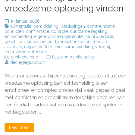
vreedzame oplossing vinden
19 januari 2026
alimentatie
,
bemiddeling
,
beslissingen
,
communicatie
,
conflicten
,
confrontatie
,
controle
,
duurzame regeling
,
echtscheiding
,
eigendommen
,
gerechtelijke procedures
,
geschillen
,
juridische strijd
,
mediationkosten
,
mediator
advocaat
,
respectvolle manier
,
samenwerking
,
voogdij
,
vreedzame oplossing
op
echtscheiding
Laat een reactie achter
Mediator
daclegalgurucom
advocaat
bij
Mediator advocaat bij echtscheiding: de sleutel tot een
echtscheiding:
Een
vreedzame oplossing Een echtscheiding is een
vreedzame
emotioneel en complex proces dat vaak gepaard gaat
oplossing
met conflicten en geschillen. In dergelijke gevallen kan
vinden
een mediator advocaat een waardevolle rol spelen in
het begeleiden …
Lees meer