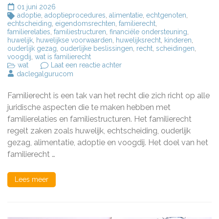
01 juni 2026
adoptie
,
adoptieprocedures
,
alimentatie
,
echtgenoten
,
echtscheiding
,
eigendomsrechten
,
familierecht
,
familierelaties
,
familiestructuren
,
financiële ondersteuning
,
huwelijk
,
huwelijkse voorwaarden
,
huwelijksrecht
,
kinderen
,
ouderlijk gezag
,
ouderlijke beslissingen
,
recht
,
scheidingen
,
voogdij
,
wat is familierecht
op
wat
Laat een reactie achter
Het
daclegalgurucom
Belang
van
Familierecht is een tak van het recht die zich richt op alle
Familierecht:
Wat
juridische aspecten die te maken hebben met
is
familierelaties en familiestructuren. Het familierecht
Familierecht
regelt zaken zoals huwelijk, echtscheiding, ouderlijk
en
Waarom
gezag, alimentatie, adoptie en voogdij. Het doel van het
is
familierecht …
het
Belangrijk?
Lees meer