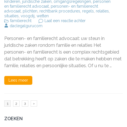
kinderen
,
juridische zaken
,
omgangsregelingen
,
personen
en familierecht advocaat
,
personen- en familierecht
advocaat
,
plichten
,
rechtbank procedures
,
regels
,
relaties
,
situaties
,
voogdij
,
wetten
op
familierecht
Laat een reactie achter
Deskundige
daclegalgurucom
Personen-
en
Personen- en familierecht advocaat: uw steun in
Familierecht
Advocaat:
juridische zaken rondom familie en relaties Het
Uw
personen- en familierecht is een complex rechtsgebied
Gids
dat betrekking heeft op zaken die te maken hebben met
in
Familiezaken
familie, relaties en persoonlijke situaties. Of u nu te …
Lees meer
Berichten
Pagina
Pagina
Pagina
1
2
3
>
paginering
ZOEKEN