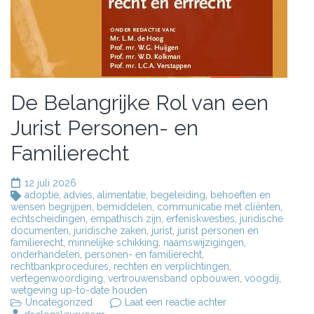
De Belangrijke Rol van een
Jurist Personen- en
Familierecht
12 juli 2026
adoptie
,
advies
,
alimentatie
,
begeleiding
,
behoeften en
wensen begrijpen
,
bemiddelen
,
communicatie met cliënten
,
echtscheidingen
,
empathisch zijn
,
erfeniskwesties
,
juridische
documenten
,
juridische zaken
,
jurist
,
jurist personen en
familierecht
,
minnelijke schikking
,
naamswijzigingen
,
onderhandelen
,
personen- en familierecht
,
rechtbankprocedures
,
rechten en verplichtingen
,
vertegenwoordiging
,
vertrouwensband opbouwen
,
voogdij
,
wetgeving up-to-date houden
op
Uncategorized
Laat een reactie achter
De