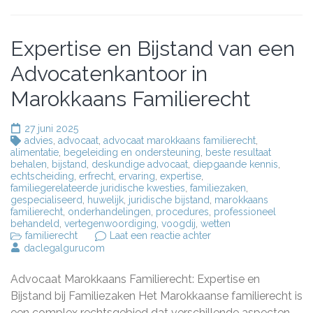
Expertise en Bijstand van een
Advocatenkantoor in
Marokkaans Familierecht
27 juni 2025
advies
,
advocaat
,
advocaat marokkaans familierecht
,
alimentatie
,
begeleiding en ondersteuning
,
beste resultaat
behalen
,
bijstand
,
deskundige advocaat
,
diepgaande kennis
,
echtscheiding
,
erfrecht
,
ervaring
,
expertise
,
familiegerelateerde juridische kwesties
,
familiezaken
,
gespecialiseerd
,
huwelijk
,
juridische bijstand
,
marokkaans
familierecht
,
onderhandelingen
,
procedures
,
professioneel
behandeld
,
vertegenwoordiging
,
voogdij
,
wetten
op
familierecht
Laat een reactie achter
Expertise
daclegalgurucom
en
Bijstand
Advocaat Marokkaans Familierecht: Expertise en
van
een
Bijstand bij Familiezaken Het Marokkaanse familierecht is
Advocatenkantoor
een complex rechtsgebied dat verschillende aspecten