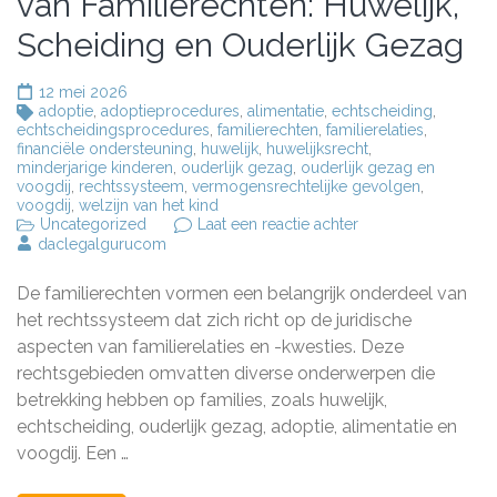
van Familierechten: Huwelijk,
Scheiding en Ouderlijk Gezag
12 mei 2026
adoptie
,
adoptieprocedures
,
alimentatie
,
echtscheiding
,
echtscheidingsprocedures
,
familierechten
,
familierelaties
,
financiële ondersteuning
,
huwelijk
,
huwelijksrecht
,
minderjarige kinderen
,
ouderlijk gezag
,
ouderlijk gezag en
voogdij
,
rechtssysteem
,
vermogensrechtelijke gevolgen
,
voogdij
,
welzijn van het kind
op
Uncategorized
Laat een reactie achter
De
daclegalgurucom
Belangrijkste
Aspecten
De familierechten vormen een belangrijk onderdeel van
van
Familierechten:
het rechtssysteem dat zich richt op de juridische
Huwelijk,
aspecten van familierelaties en -kwesties. Deze
Scheiding
rechtsgebieden omvatten diverse onderwerpen die
en
Ouderlijk
betrekking hebben op families, zoals huwelijk,
Gezag
echtscheiding, ouderlijk gezag, adoptie, alimentatie en
voogdij. Een …