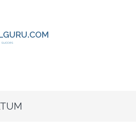
LGURU.COM
h succes
ATUM