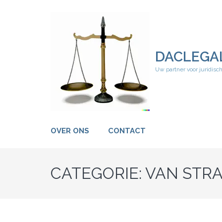
Ga
naar
inhoud
(druk
op
DACLEGA
Enter)
Uw partner voor juridisc
OVER ONS
CONTACT
CATEGORIE:
VAN STR