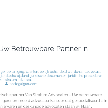
Uw Betrouwbare Partner in
ngenbehartiging
,
cliënten
,
eerlijk behandeld wordenlandadvocaat
,
,
juridische bijstand
,
juridische documenten
,
juridische procedures
,
van stratum advocaat
op
daclegalgurucom
Van
Stratum
dische partner Van Stratum Advocaten – Uw betrouwbare
Advocaten:
Uw
en gerenommeerd advocatenkantoor dat gespecialiseerd is in
Betrouwbare
n ervaren en deskundige advocaten staan wij klaar …