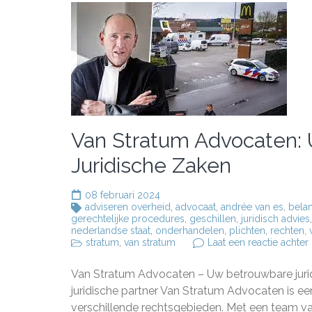
Van Stratum Advocaten: 
Juridische Zaken
08 februari 2024
adviseren overheid
,
advocaat
,
andrée van es
,
bela
gerechtelijke procedures
,
geschillen
,
juridisch advies
nederlandse staat
,
onderhandelen
,
plichten
,
rechten
,
stratum
,
van stratum
Laat een reactie achter
Van Stratum Advocaten – Uw betrouwbare juri
juridische partner Van Stratum Advocaten is e
verschillende rechtsgebieden. Met een team va