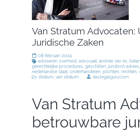
Van Stratum Advocaten: 
Juridische Zaken
08 februari 2024
adviseren overheid
,
advocaat
,
andrée van es
,
bela
gerechtelijke procedures
,
geschillen
,
juridisch advies
nederlandse staat
,
onderhandelen
,
plichten
,
rechten
,
stratum
,
van stratum
daclegalgurucom
Van Stratum A
betrouwbare jur