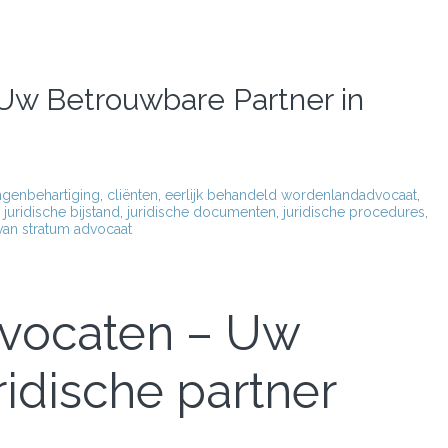
Uw Betrouwbare Partner in
ngenbehartiging
,
cliënten
,
eerlijk behandeld wordenlandadvocaat
,
,
juridische bijstand
,
juridische documenten
,
juridische procedures
,
van stratum advocaat
dvocaten – Uw
idische partner