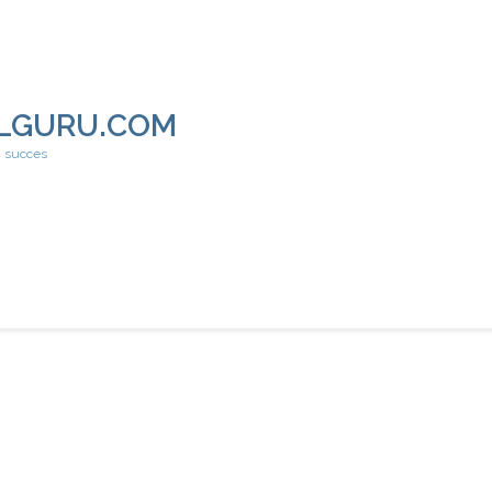
LGURU.COM
h succes