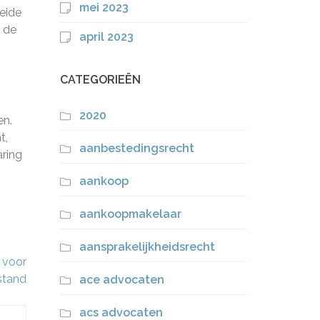
mei 2023
reide
n de
april 2023
CATEGORIEËN
2020
en.
t,
aanbestedingsrecht
aring
aankoop
aankoopmakelaar
aansprakelijkheidsrecht
 voor
jstand
ace advocaten
acs advocaten