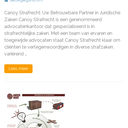
daclegalgurucom
Strafrecht:
Uw
Canoy Strafrecht: Uw Betrouwbare Partner in Juridische
Partner
in
Zaken Canoy Strafrecht is een gerenommeerd
Juridische
advocatenkantoor dat gespecialiseerd is in
Bijstand
strafrechtelijke zaken. Met een team van ervaren en
toegewijde advocaten staat Canoy Strafrecht klaar om
cliënten te vertegenwoordigen in diverse strafzaken,
variërend …
Lees meer