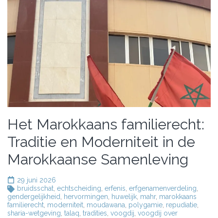
Het Marokkaans familierecht:
Traditie en Moderniteit in de
Marokkaanse Samenleving
29 juni 2026
bruidsschat
,
echtscheiding
,
erfenis
,
erfgenamenverdeling
,
gendergelijkheid
,
hervormingen
,
huwelijk
,
mahr
,
marokkaans
familierecht
,
moderniteit
,
moudawana
,
polygamie
,
repudiatie
,
sharia-wetgeving
,
talaq
,
tradities
,
voogdij
,
voogdij over