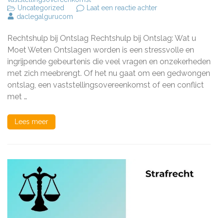
op
Uncategorized
Laat een reactie achter
Rechtshulp
daclegalgurucom
bij
Ontslag:
Rechtshulp bij Ontslag Rechtshulp bij Ontslag: Wat u
Uw
Gids
Moet Weten Ontslagen worden is een stressvolle en
in
ingrijpende gebeurtenis die veel vragen en onzekerheden
Tijden
met zich meebrengt. Of het nu gaat om een gedwongen
van
Verandering
ontslag, een vaststellingsovereenkomst of een conflict
met …
Lees meer