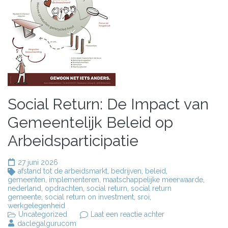
Social Return: De Impact van
Gemeentelijk Beleid op
Arbeidsparticipatie
27 juni 2026
afstand tot de arbeidsmarkt
,
bedrijven
,
beleid
,
gemeenten
,
implementeren
,
maatschappelijke meerwaarde
,
nederland
,
opdrachten
,
social return
,
social return
gemeente
,
social return on investment
,
sroi
,
werkgelegenheid
op
Uncategorized
Laat een reactie achter
Social
daclegalgurucom