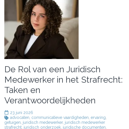
De Rol van een Juridisch
Medewerker in het Strafrecht:
Taken en
Verantwoordelijkheden
23 juni 2026
advocaten
,
communicatieve vaardigheden
,
ervaring
,
getuigen
,
juridisch medewerker
,
juridisch medewerker
strafrecht
,
juridisch onderzoek
,
juridische documenten
,