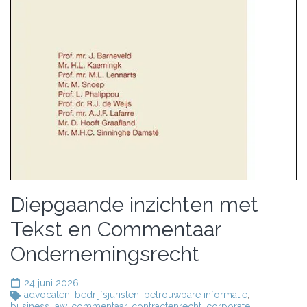
Diepgaande inzichten met
Tekst en Commentaar
Ondernemingsrecht
24 juni 2026
advocaten
,
bedrijfsjuristen
,
betrouwbare informatie
,
business law
,
commentaar
,
contractenrecht
,
corporate