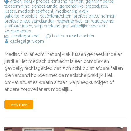
artsen
,
eerlijk proces
,
ethische normen
,
geïnformeerde
toestemming
,
geneeskunde
,
gerechtelijke procedures
,
justitie
,
medisch strafrecht
,
medische praktijk
,
patiëntendossiers
,
patiëntenrechten
,
professionele normen
,
professionele standaarden
,
relevante wet- en regelgeving
,
strafbare feiten
,
verpleegkundigen
,
wettelijke vereisten
,
zorgverleners
op
Uncategorized
Laat een reactie achter
De
daclegalgurucom
Complexiteit
van
Medisch strafrecht: het snijvlak tussen geneeskunde en
het
Medisch
justitie Het medisch strafrecht is een complex en
Strafrecht:
gevoelig rechtsgebied dat zich richt op strafbare feiten
Een
die verband houden met de medische praktijk. Het
Diepgaande
Analyse
omvat situaties waarin artsen, verpleegkundigen of
andere zorgverleners mogelijk …
Lees meer