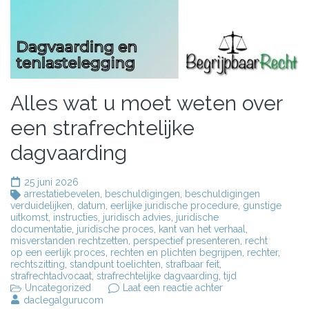
Alles wat u moet weten over
een strafrechtelijke
dagvaarding
25 juni 2026
arrestatiebevelen
,
beschuldigingen
,
beschuldigingen
verduidelijken
,
datum
,
eerlijke juridische procedure
,
gunstige
uitkomst
,
instructies
,
juridisch advies
,
juridische
documentatie
,
juridische proces
,
kant van het verhaal
,
misverstanden rechtzetten
,
perspectief presenteren
,
recht
op een eerlijk proces
,
rechten en plichten begrijpen
,
rechter
,
rechtszitting
,
standpunt toelichten
,
strafbaar feit
,
strafrechtadvocaat
,
strafrechtelijke dagvaarding
,
tijd
op
Uncategorized
Laat een reactie achter
Alles
daclegalgurucom