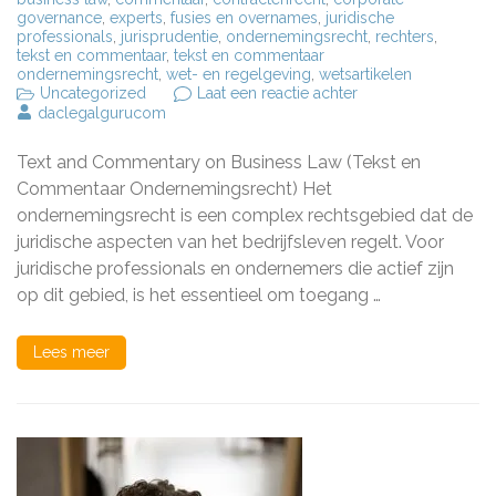
governance
,
experts
,
fusies en overnames
,
juridische
professionals
,
jurisprudentie
,
ondernemingsrecht
,
rechters
,
tekst en commentaar
,
tekst en commentaar
ondernemingsrecht
,
wet- en regelgeving
,
wetsartikelen
op
Uncategorized
Laat een reactie achter
Diepgaande
daclegalgurucom
inzichten
met
Text and Commentary on Business Law (Tekst en
Tekst
en
Commentaar Ondernemingsrecht) Het
Commentaar
ondernemingsrecht is een complex rechtsgebied dat de
Ondernemingsrech
juridische aspecten van het bedrijfsleven regelt. Voor
juridische professionals en ondernemers die actief zijn
op dit gebied, is het essentieel om toegang …
Lees meer