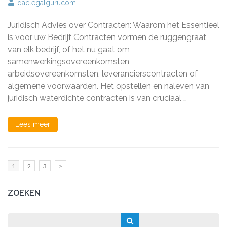
Belang
daclegalgurucom
van
Deskundig
Juridisch Advies over Contracten: Waarom het Essentieel
Juridisch
Advies
is voor uw Bedrijf Contracten vormen de ruggengraat
bij
van elk bedrijf, of het nu gaat om
Contractenrecht
samenwerkingsovereenkomsten,
arbeidsovereenkomsten, leverancierscontracten of
algemene voorwaarden. Het opstellen en naleven van
juridisch waterdichte contracten is van cruciaal …
Lees meer
Berichten
Pagina
Pagina
Pagina
1
2
3
>
paginering
ZOEKEN