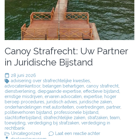
Canoy Strafrecht: Uw Partner
in Juridische Bijstand
28 juni 2026
advisering over strafrechtelijke kwesties
,
advocatenkantoor
,
belangen behartigen
,
canoy strafrecht
,
dienstverlening
,
diepgaande expertise
,
effectieve bijstand
,
ernstige misdrijven
,
ervaren advocaten
,
expertise
,
hoger
beroep procedures
,
juridisch advies
,
juridische zaken
,
onderhandelingen met autoriteiten
,
overtredingen
,
partner
,
politieverhoren bijstand
,
professionele bijstand
,
slachtofferbijstand
,
strafrechtelijke zaken
,
strafzaken
,
team
,
toewijding
,
verdediging bij strafzaken
,
verdediging in
rechtbank
op
Uncategorized
Laat een reactie achter
Canoy