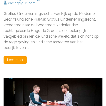
De
daclegalgurucom
Belangrijkheid
van
Grotius Ondernemingsrecht: Een Kijk op de Moderne
Grotius
in
Bedrijfsjuridische Praktijk Grotius Ondernemingsrecht,
het
vernoemd naar de beroemde Nederlandse
Ondernemingsrech
rechtsgeleerde Hugo de Groot, is een belangrijk
vakgebied binnen de juridische wereld dat zich richt op
de regelgeving en juridische aspecten van het
bedrijfsleven. …
Lees meer