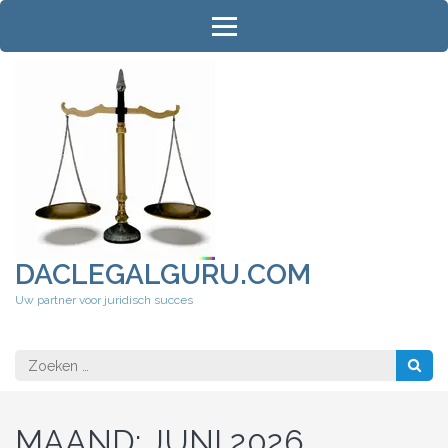
Ga
naar
inhoud
(druk
op
Enter)
DACLEGALGURU.COM
Uw partner voor juridisch succes
Zoeken
naar:
MAAND:
JUNI 2026