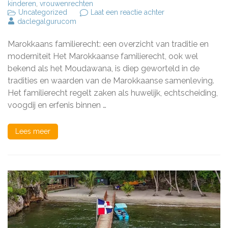
kinderen
,
vrouwenrechten
op
Uncategorized
Laat een reactie achter
Het
daclegalgurucom
Marokkaans
familierecht:
Marokkaans familierecht: een overzicht van traditie en
Traditie
en
moderniteit Het Marokkaanse familierecht, ook wel
Moderniteit
bekend als het Moudawana, is diep geworteld in de
in
tradities en waarden van de Marokkaanse samenleving.
de
Marokkaanse
Het familierecht regelt zaken als huwelijk, echtscheiding,
Samenleving
voogdij en erfenis binnen …
Lees meer