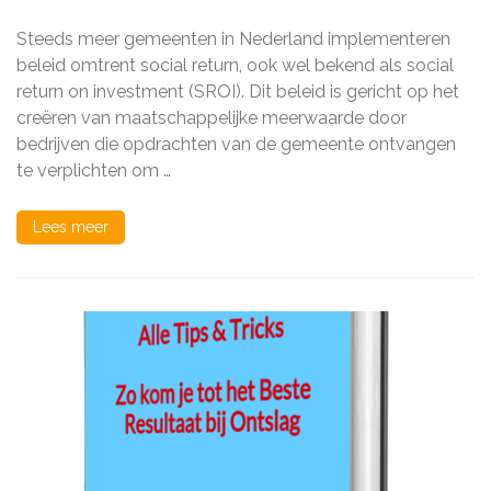
Return:
De
Steeds meer gemeenten in Nederland implementeren
Impact
van
beleid omtrent social return, ook wel bekend als social
Gemeentelijk
return on investment (SROI). Dit beleid is gericht op het
Beleid
creëren van maatschappelijke meerwaarde door
op
Arbeidsparticipatie
bedrijven die opdrachten van de gemeente ontvangen
te verplichten om …
Lees meer