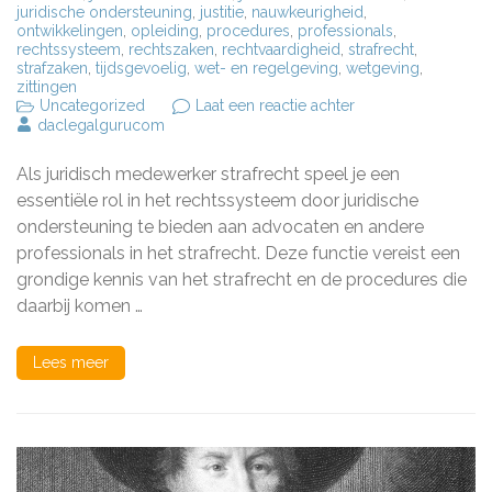
juridische ondersteuning
,
justitie
,
nauwkeurigheid
,
ontwikkelingen
,
opleiding
,
procedures
,
professionals
,
rechtssysteem
,
rechtszaken
,
rechtvaardigheid
,
strafrecht
,
strafzaken
,
tijdsgevoelig
,
wet- en regelgeving
,
wetgeving
,
zittingen
op
Uncategorized
Laat een reactie achter
De
daclegalgurucom
Rol
van
Als juridisch medewerker strafrecht speel je een
een
Juridisch
essentiële rol in het rechtssysteem door juridische
Medewerker
ondersteuning te bieden aan advocaten en andere
in
professionals in het strafrecht. Deze functie vereist een
het
Strafrecht:
grondige kennis van het strafrecht en de procedures die
Taken
daarbij komen …
en
Verantwoordelijkh
Lees meer