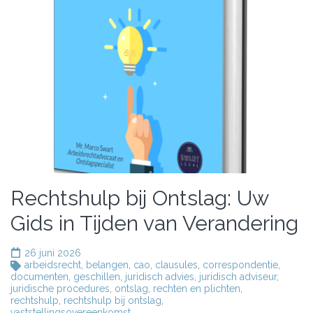
Rechtshulp bij Ontslag: Uw
Gids in Tijden van Verandering
26 juni 2026
arbeidsrecht
,
belangen
,
cao
,
clausules
,
correspondentie
,
documenten
,
geschillen
,
juridisch advies
,
juridisch adviseur
,
juridische procedures
,
ontslag
,
rechten en plichten
,
rechtshulp
,
rechtshulp bij ontslag
,
vaststellingsovereenkomst