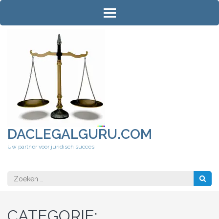
Ga
naar
inhoud
(druk
op
Enter)
DACLEGALGURU.COM
Uw partner voor juridisch succes
Zoeken
naar:
CATEGORIE: