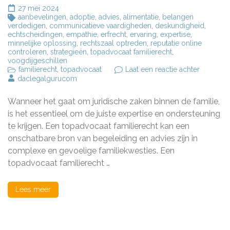
27 mei 2024
aanbevelingen
,
adoptie
,
advies
,
alimentatie
,
belangen
verdedigen
,
communicatieve vaardigheden
,
deskundigheid
,
echtscheidingen
,
empathie
,
erfrecht
,
ervaring
,
expertise
,
minnelijke oplossing
,
rechtszaal optreden
,
reputatie online
controleren
,
strategieën
,
topadvocaat familierecht
,
voogdijgeschillen
op
familierecht
,
topadvocaat
Laat een reactie achter
De
daclegalgurucom
meerwaa
van
Wanneer het gaat om juridische zaken binnen de familie,
een
topadvoc
is het essentieel om de juiste expertise en ondersteuning
familiere
te krijgen. Een topadvocaat familierecht kan een
in
onschatbare bron van begeleiding en advies zijn in
complex
familieza
complexe en gevoelige familiekwesties. Een
topadvocaat familierecht …
Lees meer