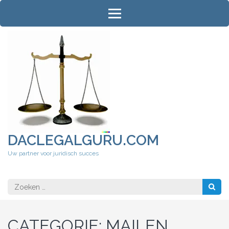
Ga
naar
inhoud
(druk
op
Enter)
DACLEGALGURU.COM
Uw partner voor juridisch succes
Zoeken
naar:
CATEGORIE:
MAILEN