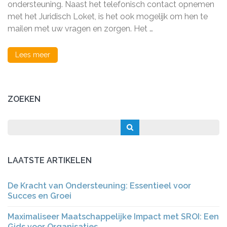
ondersteuning. Naast het telefonisch contact opnemen
Juridisch
met het Juridisch Loket, is het ook mogelijk om hen te
Loket:
Hoe
mailen met uw vragen en zorgen. Het …
en
Waarom
Lees meer
ZOEKEN
LAATSTE ARTIKELEN
De Kracht van Ondersteuning: Essentieel voor
Succes en Groei
Maximaliseer Maatschappelijke Impact met SROI: Een
Gids voor Organisaties