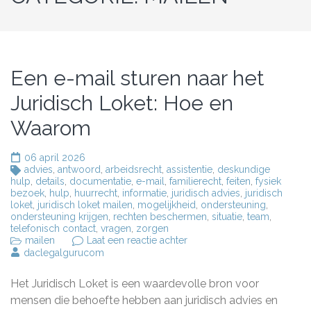
Een e-mail sturen naar het
Juridisch Loket: Hoe en
Waarom
06 april 2026
advies
,
antwoord
,
arbeidsrecht
,
assistentie
,
deskundige
hulp
,
details
,
documentatie
,
e-mail
,
familierecht
,
feiten
,
fysiek
bezoek
,
hulp
,
huurrecht
,
informatie
,
juridisch advies
,
juridisch
loket
,
juridisch loket mailen
,
mogelijkheid
,
ondersteuning
,
ondersteuning krijgen
,
rechten beschermen
,
situatie
,
team
,
telefonisch contact
,
vragen
,
zorgen
op
mailen
Laat een reactie achter
Een
daclegalgurucom
e-
mail
Het Juridisch Loket is een waardevolle bron voor
sturen
naar
mensen die behoefte hebben aan juridisch advies en
het