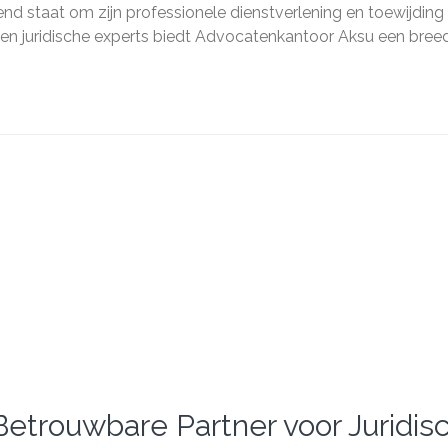
Advocatenkantoor
d staat om zijn professionele dienstverlening en toewijding
Aksu
en juridische experts biedt Advocatenkantoor Aksu een breed
rouwbare Partner voor Juridis