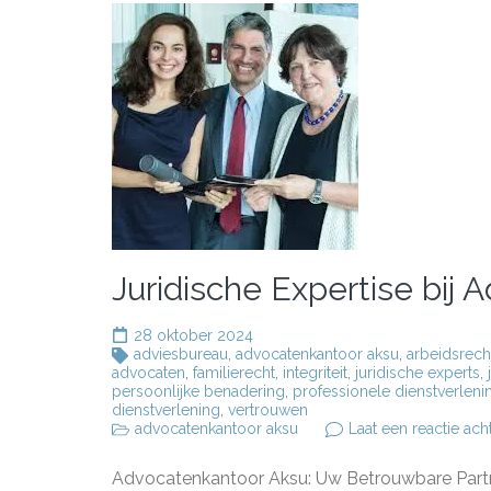
Juridische Expertise bij
28 oktober 2024
adviesbureau
,
advocatenkantoor aksu
,
arbeidsrech
advocaten
,
familierecht
,
integriteit
,
juridische experts
,
persoonlijke benadering
,
professionele dienstverleni
dienstverlening
,
vertrouwen
advocatenkantoor aksu
Laat een reactie ach
Advocatenkantoor Aksu: Uw Betrouwbare Partne