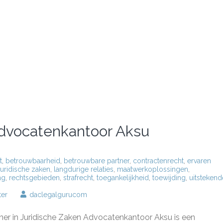
 Advocatenkantoor Aksu
t
,
betrouwbaarheid
,
betrouwbare partner
,
contractenrecht
,
ervaren
juridische zaken
,
langdurige relaties
,
maatwerkoplossingen
,
ng
,
rechtsgebieden
,
strafrecht
,
toegankelijkheid
,
toewijding
,
uitstekend
op
ter
daclegalgurucom
Juridische
Expertise
r in Juridische Zaken Advocatenkantoor Aksu is een
bij