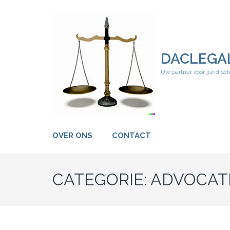
Ga
naar
inhoud
(druk
op
DACLEGA
Enter)
Uw partner voor juridisc
OVER ONS
CONTACT
CATEGORIE:
ADVOCAT