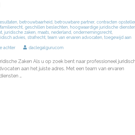
g
esultaten
,
betrouwbaarheid
,
betrouwbare partner
,
contracten opstelle
familierecht
,
geschillen beslechten
,
hoogwaardige juridische dienste
ht
,
juridische zaken
,
maats
,
nederland
,
ondernemingsrecht
,
ridisch advies
,
strafrecht
,
team van ervaren advocaten
,
toegewijd aan
op
ie achter
daclegalgurucom
AKSU
ADVOCATEN:
dische Zaken Als u op zoek bent naar professioneel juridisc
Uw
Betrouwbare
dvocaten aan het juiste adres. Met een team van ervaren
Partner
diensten …
voor
Juridisch
Advies
en
Ondersteuning