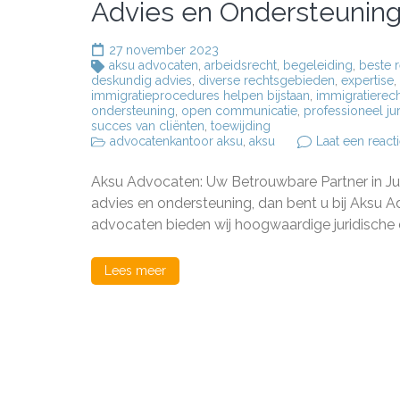
Advies en Ondersteunin
27 november 2023
aksu advocaten
,
arbeidsrecht
,
begeleiding
,
beste r
deskundig advies
,
diverse rechtsgebieden
,
expertise
,
immigratieprocedures helpen bijstaan
,
immigratierec
ondersteuning
,
open communicatie
,
professioneel ju
succes van cliënten
,
toewijding
advocatenkantoor aksu
,
aksu
Laat een react
Aksu Advocaten: Uw Betrouwbare Partner in Juri
advies en ondersteuning, dan bent u bij Aksu A
advocaten bieden wij hoogwaardige juridische 
Lees meer