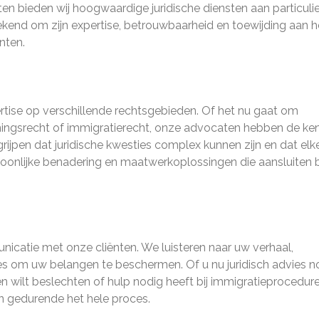
en bieden wij hoogwaardige juridische diensten aan particuli
ekend om zijn expertise, betrouwbaarheid en toewijding aan h
nten.
tise op verschillende rechtsgebieden. Of het nu gaat om
emingsrecht of immigratierecht, onze advocaten hebben de ke
rijpen dat juridische kwesties complex kunnen zijn en dat elk
oonlijke benadering en maatwerkoplossingen die aansluiten b
catie met onze cliënten. We luisteren naar uw verhaal,
es om uw belangen te beschermen. Of u nu juridisch advies n
en wilt beslechten of hulp nodig heeft bij immigratieprocedure
n gedurende het hele proces.