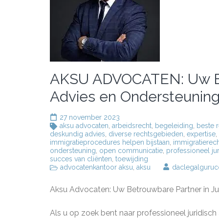
AKSU ADVOCATEN: Uw Bet
Advies en Ondersteunin
27 november 2023
aksu advocaten
,
arbeidsrecht
,
begeleiding
,
beste r
deskundig advies
,
diverse rechtsgebieden
,
expertise
,
immigratieprocedures helpen bijstaan
,
immigratierec
ondersteuning
,
open communicatie
,
professioneel ju
succes van cliënten
,
toewijding
advocatenkantoor aksu
,
aksu
daclegalguru
Aksu Advocaten: Uw Betrouwbare Partner in Ju
Als u op zoek bent naar professioneel juridisc