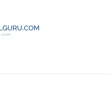
LGURU.COM
h succes