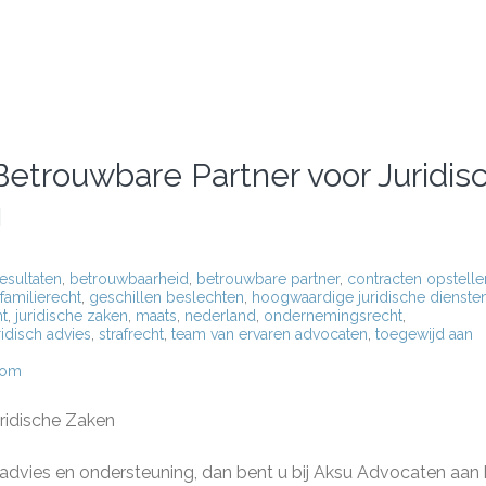
rouwbare Partner voor Juridis
g
esultaten
,
betrouwbaarheid
,
betrouwbare partner
,
contracten opstelle
familierecht
,
geschillen beslechten
,
hoogwaardige juridische dienste
ht
,
juridische zaken
,
maats
,
nederland
,
ondernemingsrecht
,
ridisch advies
,
strafrecht
,
team van ervaren advocaten
,
toegewijd aan
com
ridische Zaken
h advies en ondersteuning, dan bent u bij Aksu Advocaten aan 