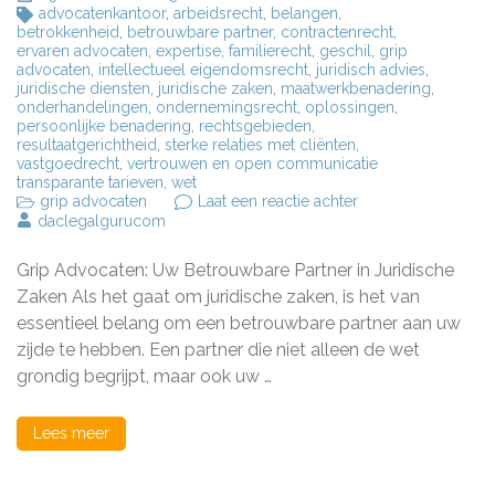
advocatenkantoor
,
arbeidsrecht
,
belangen
,
betrokkenheid
,
betrouwbare partner
,
contractenrecht
,
ervaren advocaten
,
expertise
,
familierecht
,
geschil
,
grip
advocaten
,
intellectueel eigendomsrecht
,
juridisch advies
,
juridische diensten
,
juridische zaken
,
maatwerkbenadering
,
onderhandelingen
,
ondernemingsrecht
,
oplossingen
,
persoonlijke benadering
,
rechtsgebieden
,
resultaatgerichtheid
,
sterke relaties met cliënten
,
vastgoedrecht
,
vertrouwen en open communicatie
transparante tarieven
,
wet
op
grip advocaten
Laat een reactie achter
Grip
daclegalgurucom
Advocaten:
Uw
Grip Advocaten: Uw Betrouwbare Partner in Juridische
Betrouwbare
Partner
Zaken Als het gaat om juridische zaken, is het van
voor
essentieel belang om een betrouwbare partner aan uw
Juridische
zijde te hebben. Een partner die niet alleen de wet
Zekerheid
grondig begrijpt, maar ook uw …
Lees meer