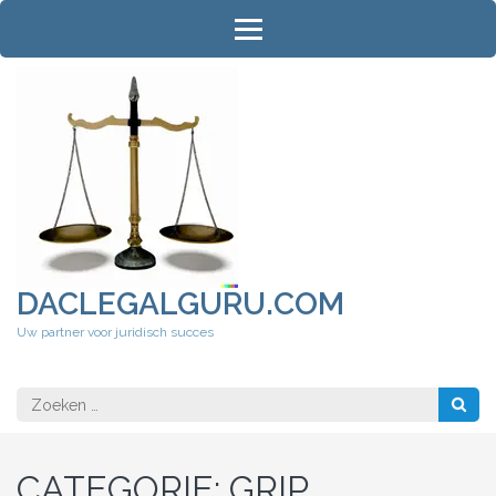
Ga
naar
inhoud
(druk
op
Enter)
DACLEGALGURU.COM
Uw partner voor juridisch succes
Zoeken
naar:
CATEGORIE:
GRIP