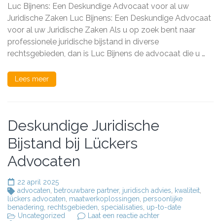
Bijstand
Luc Bijnens: Een Deskundige Advocaat voor al uw
van
Advocaat
Juridische Zaken Luc Bijnens: Een Deskundige Advocaat
Luc
voor al uw Juridische Zaken Als u op zoek bent naar
Bijnens
professionele juridische bijstand in diverse
rechtsgebieden, dan is Luc Bijnens de advocaat die u …
Lees meer
Deskundige Juridische
Bijstand bij Lückers
Advocaten
22 april 2025
advocaten
,
betrouwbare partner
,
juridisch advies
,
kwaliteit
,
lückers advocaten
,
maatwerkoplossingen
,
persoonlijke
benadering
,
rechtsgebieden
,
specialisaties
,
up-to-date
op
Uncategorized
Laat een reactie achter