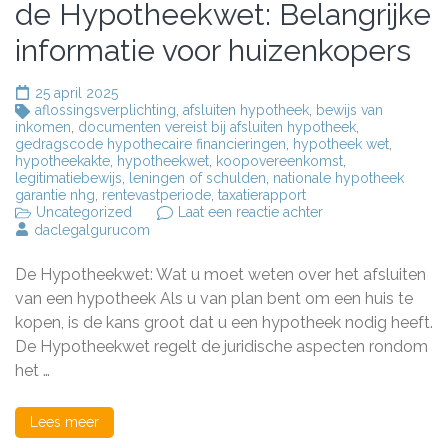
de Hypotheekwet: Belangrijke
informatie voor huizenkopers
25 april 2025
aflossingsverplichting
,
afsluiten hypotheek
,
bewijs van
inkomen
,
documenten vereist bij afsluiten hypotheek
,
gedragscode hypothecaire financieringen
,
hypotheek wet
,
hypotheekakte
,
hypotheekwet
,
koopovereenkomst
,
legitimatiebewijs
,
leningen of schulden
,
nationale hypotheek
garantie nhg
,
rentevastperiode
,
taxatierapport
op
Uncategorized
Laat een reactie achter
Alles
daclegalgurucom
wat
u
De Hypotheekwet: Wat u moet weten over het afsluiten
moet
weten
van een hypotheek Als u van plan bent om een huis te
over
kopen, is de kans groot dat u een hypotheek nodig heeft.
de
De Hypotheekwet regelt de juridische aspecten rondom
Hypotheekwet:
Belangrijke
het …
informatie
voor
huizenkopers
Lees meer