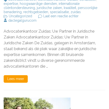
expertise
,
hoogwaardige diensten
,
internationale
cliëntondersteuning
,
juridische zaken
,
kwaliteit
,
persoonlijke
benadering
,
rechtsgebieden
,
specialisatie
,
zuidas
op
Uncategorized
Laat een reactie achter
Topadvocatenkant
daclegalgurucom
op
de
Advocatenkantoor Zuidas: Uw Partner in Juridische
Zuidas:
Uw
Zaken Advocatenkantoor Zuidas: Uw Partner in
Partner
Juridische Zaken De Zuidas, gelegen in Amsterdam,
in
staat bekend als dé plek waar zakelijke en juridische
Juridische
Zaken
expertise samenkomen. Binnen dit bruisende
zakendistrict vindt u diverse gerenommeerde
advocatenkantoren die …
Lees meer