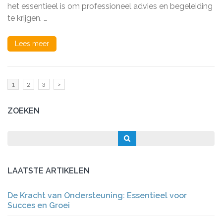
Scheiding
het essentieel is om professioneel advies en begeleiding
te krijgen. …
Lees meer
Berichten
Pagina
Pagina
Pagina
1
2
3
>
paginering
ZOEKEN
LAATSTE ARTIKELEN
De Kracht van Ondersteuning: Essentieel voor
Succes en Groei