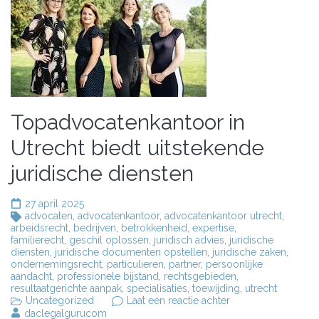
Topadvocatenkantoor in
Utrecht biedt uitstekende
juridische diensten
27 april 2025
advocaten
,
advocatenkantoor
,
advocatenkantoor utrecht
,
arbeidsrecht
,
bedrijven
,
betrokkenheid
,
expertise
,
familierecht
,
geschil oplossen
,
juridisch advies
,
juridische
diensten
,
juridische documenten opstellen
,
juridische zaken
,
ondernemingsrecht
,
particulieren
,
partner
,
persoonlijke
aandacht
,
professionele bijstand
,
rechtsgebieden
,
resultaatgerichte aanpak
,
specialisaties
,
toewijding
,
utrecht
op
Uncategorized
Laat een reactie achter
Topadvocatenkant
daclegalgurucom