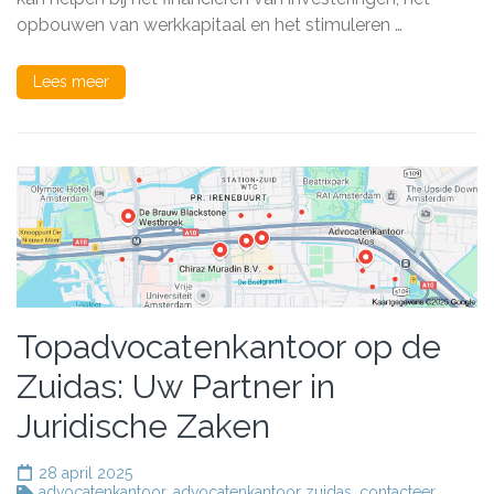
Beginnende
opbouwen van werkkapitaal en het stimuleren …
Ondernemers
Lees meer
Topadvocatenkantoor op de
Zuidas: Uw Partner in
Juridische Zaken
28 april 2025
advocatenkantoor
,
advocatenkantoor zuidas
,
contacteer
,