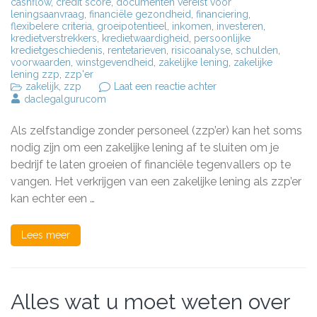
cashflow
,
credit score
,
documenten vereist voor
leningsaanvraag
,
financiële gezondheid
,
financiering
,
flexibelere criteria
,
groeipotentieel
,
inkomen
,
investeren
,
kredietverstrekkers
,
kredietwaardigheid
,
persoonlijke
kredietgeschiedenis
,
rentetarieven
,
risicoanalyse
,
schulden
,
voorwaarden
,
winstgevendheid
,
zakelijke lening
,
zakelijke
lening zzp
,
zzp'er
op
zakelijk
,
zzp
Laat een reactie achter
Alles
daclegalgurucom
wat
je
Als zelfstandige zonder personeel (zzp’er) kan het soms
moet
weten
nodig zijn om een zakelijke lening af te sluiten om je
over
bedrijf te laten groeien of financiële tegenvallers op te
een
vangen. Het verkrijgen van een zakelijke lening als zzp’er
zakelijke
lening
kan echter een …
voor
zzp’ers
Lees meer
Alles wat u moet weten over