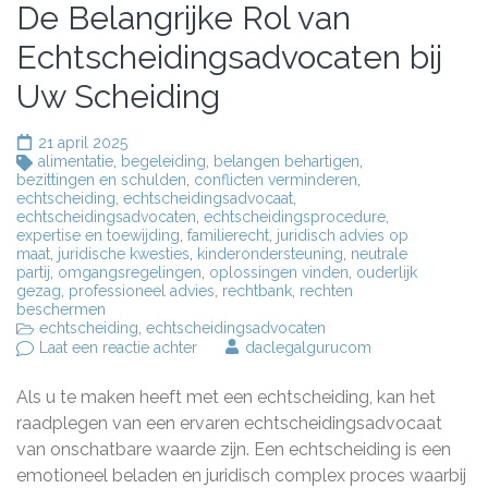
De Belangrijke Rol van
Echtscheidingsadvocaten bij
Uw Scheiding
21 april 2025
alimentatie
,
begeleiding
,
belangen behartigen
,
bezittingen en schulden
,
conflicten verminderen
,
echtscheiding
,
echtscheidingsadvocaat
,
echtscheidingsadvocaten
,
echtscheidingsprocedure
,
expertise en toewijding
,
familierecht
,
juridisch advies op
maat
,
juridische kwesties
,
kinderondersteuning
,
neutrale
partij
,
omgangsregelingen
,
oplossingen vinden
,
ouderlijk
gezag
,
professioneel advies
,
rechtbank
,
rechten
beschermen
echtscheiding
,
echtscheidingsadvocaten
op
Laat een reactie achter
daclegalgurucom
De
Belangrijke
Als u te maken heeft met een echtscheiding, kan het
Rol
van
raadplegen van een ervaren echtscheidingsadvocaat
Echtscheidingsadvocaten
van onschatbare waarde zijn. Een echtscheiding is een
bij
emotioneel beladen en juridisch complex proces waarbij
Uw