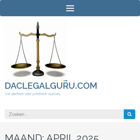
Ga
naar
inhoud
(druk
op
Enter)
DACLEGALGURU.COM
Uw partner voor juridisch succes
Zoeken
naar:
MAAND:
APRIL 2025