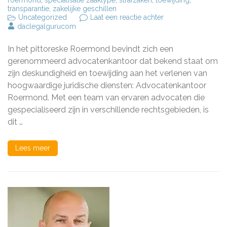
roermond
,
specialisatie zaaktype
,
strafzaken
,
toewijding
,
transparantie
,
zakelijke geschillen
op
Uncategorized
Laat een reactie achter
Deskundig
daclegalgurucom
Advies
en
In het pittoreske Roermond bevindt zich een
Bijstand
van
gerenommeerd advocatenkantoor dat bekend staat om
Advocatenkantoor
zijn deskundigheid en toewijding aan het verlenen van
Roermond
hoogwaardige juridische diensten: Advocatenkantoor
Roermond. Met een team van ervaren advocaten die
gespecialiseerd zijn in verschillende rechtsgebieden, is
dit …
Lees meer