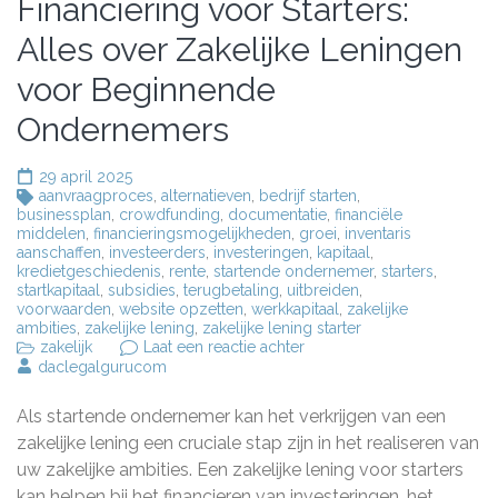
Financiering voor Starters:
Alles over Zakelijke Leningen
voor Beginnende
Ondernemers
29 april 2025
aanvraagproces
,
alternatieven
,
bedrijf starten
,
businessplan
,
crowdfunding
,
documentatie
,
financiële
middelen
,
financieringsmogelijkheden
,
groei
,
inventaris
aanschaffen
,
investeerders
,
investeringen
,
kapitaal
,
kredietgeschiedenis
,
rente
,
startende ondernemer
,
starters
,
startkapitaal
,
subsidies
,
terugbetaling
,
uitbreiden
,
voorwaarden
,
website opzetten
,
werkkapitaal
,
zakelijke
ambities
,
zakelijke lening
,
zakelijke lening starter
op
zakelijk
Laat een reactie achter
Financiering
daclegalgurucom
voor
Starters:
Als startende ondernemer kan het verkrijgen van een
Alles
over
zakelijke lening een cruciale stap zijn in het realiseren van
Zakelijke
uw zakelijke ambities. Een zakelijke lening voor starters
Leningen
kan helpen bij het financieren van investeringen, het
voor