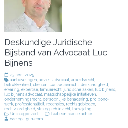
Deskundige Juridische
Bijstand van Advocaat Luc
Bijnens
23 april 2025
aanbevelingen
,
advies
,
advocaat
,
arbeidsrecht
,
betrokkenheid
,
cliënten
,
contractenrecht
,
deskundigheid
,
ervaring
,
expertise
,
familierecht
,
juridische zaken
,
luc bijnens
,
luc bijnens advocaat
,
maatschappelijke initiatieven
,
ondernemingsrecht
,
persoonlijke benadering
,
pro bono-
werk
,
professionaliteit
,
recensies
,
rechtsgebieden
,
rechtvaardigheid
,
strategisch inzicht
,
toewijding
op
Uncategorized
Laat een reactie achter
Deskundige
daclegalgurucom
Juridische