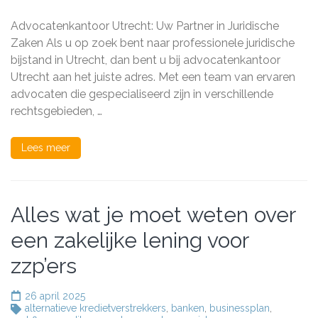
in
Utrecht
Advocatenkantoor Utrecht: Uw Partner in Juridische
biedt
uitstekende
Zaken Als u op zoek bent naar professionele juridische
juridische
bijstand in Utrecht, dan bent u bij advocatenkantoor
diensten
Utrecht aan het juiste adres. Met een team van ervaren
advocaten die gespecialiseerd zijn in verschillende
rechtsgebieden, …
Lees meer
Alles wat je moet weten over
een zakelijke lening voor
zzp’ers
26 april 2025
alternatieve kredietverstrekkers
,
banken
,
businessplan
,