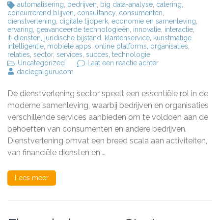
automatisering
,
bedrijven
,
big data-analyse
,
catering
,
concurrerend blijven
,
consultancy
,
consumenten
,
dienstverlening
,
digitale tijdperk
,
economie en samenleving
,
ervaring
,
geavanceerde technologieën
,
innovatie
,
interactie
,
it-diensten
,
juridische bijstand
,
klantenservice
,
kunstmatige
intelligentie
,
mobiele apps
,
online platforms
,
organisaties
,
relaties
,
sector
,
services
,
succes
,
technologie
op
Uncategorized
Laat een reactie achter
De
daclegalgurucom
Evolutie
van
De dienstverlening sector speelt een essentiële rol in de
Dienstverlening
in
moderne samenleving, waarbij bedrijven en organisaties
de
verschillende services aanbieden om te voldoen aan de
Moderne
behoeften van consumenten en andere bedrijven.
Samenleving
Dienstverlening omvat een breed scala aan activiteiten,
van financiële diensten en …
Lees meer