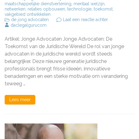
maatschappelijke dienstverlening
,
mentaal welzijn
,
netwerken
,
relaties opbouwen
,
technologie
,
toekomst
,
vakgebied ontwikkelen
op
de jong advocaten
Laat een reactie achter
De
daclegalgurucom
Toekomstige
Rol
Artikel: Jonge Advocaten Jonge Advocaten: De
van
Jonge
Toekomst van de Juridische Wereld De rol van jonge
Advocaten
advocaten in de juridische wereld wordt steeds
in
belangrijker. Deze nieuwe generatie juridische
de
Juridische
professionals brengt frisse ideeën, innovatieve
Sector
benaderingen en een sterke motivatie om verandering
teweeg …
Lees meer