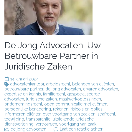
De Jong Advocaten: Uw
Betrouwbare Partner in
Juridische Zaken
14 januari 2024
advocatenkantoor
,
arbeidsrecht
,
belangen van cliënten
,
betrouwbare partner
,
de jong advocaten
,
ervaren advocaten
,
expertise en kennis
,
familierecht
,
gespecialiseerde
advocaten
,
juridische zaken
,
maatwerkoplossingen
,
ondernemingsrecht
,
open communicatie met cliënten
,
persoonlijke benadering
,
rekenen
,
risico's en opties
informeren cliënten over voortgang van zaak en
,
strafrecht
,
toewijding
,
transparantie
,
uitstekende juridische
dienstverlening
,
vertrouwen
,
voortgang van zaak
op
de jong advocaten
Laat een reactie achter