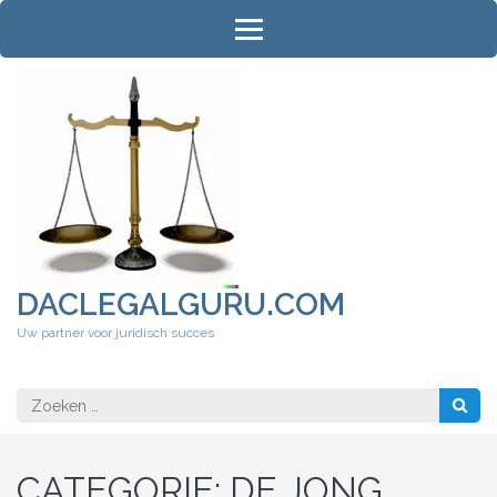
Ga
naar
inhoud
(druk
op
Enter)
DACLEGALGURU.COM
Uw partner voor juridisch succes
Zoeken
naar:
CATEGORIE:
DE JONG