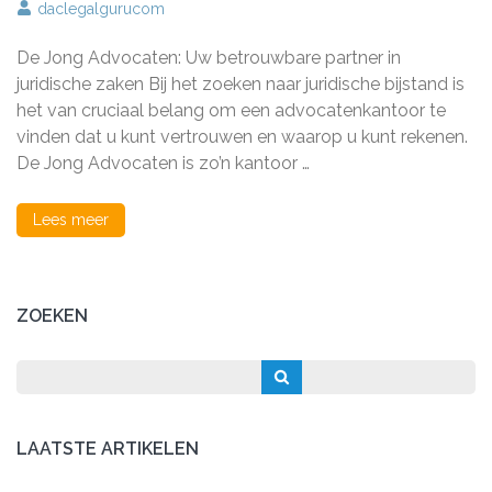
De
daclegalgurucom
Jong
Advocaten:
De Jong Advocaten: Uw betrouwbare partner in
Uw
Betrouwbare
juridische zaken Bij het zoeken naar juridische bijstand is
Partner
het van cruciaal belang om een advocatenkantoor te
in
vinden dat u kunt vertrouwen en waarop u kunt rekenen.
Juridische
Zaken
De Jong Advocaten is zo’n kantoor …
Lees meer
ZOEKEN
LAATSTE ARTIKELEN