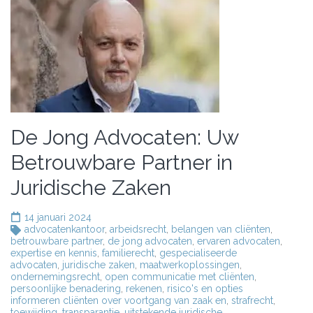
De Jong Advocaten: Uw
Betrouwbare Partner in
Juridische Zaken
14 januari 2024
advocatenkantoor
,
arbeidsrecht
,
belangen van cliënten
,
betrouwbare partner
,
de jong advocaten
,
ervaren advocaten
,
expertise en kennis
,
familierecht
,
gespecialiseerde
advocaten
,
juridische zaken
,
maatwerkoplossingen
,
ondernemingsrecht
,
open communicatie met cliënten
,
persoonlijke benadering
,
rekenen
,
risico's en opties
informeren cliënten over voortgang van zaak en
,
strafrecht
,
toewijding
,
transparantie
,
uitstekende juridische