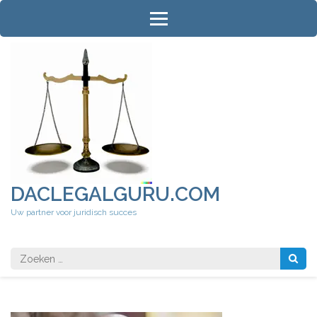
Ga
naar
inhoud
(druk
op
Enter)
DACLEGALGURU.COM
Uw partner voor juridisch succes
Zoeken
naar: