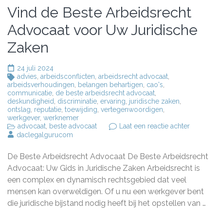
Vind de Beste Arbeidsrecht
Advocaat voor Uw Juridische
Zaken
24 juli 2024
advies
,
arbeidsconflicten
,
arbeidsrecht advocaat
,
arbeidsverhoudingen
,
belangen behartigen
,
cao's
,
communicatie
,
de beste arbeidsrecht advocaat
,
deskundigheid
,
discriminatie
,
ervaring
,
juridische zaken
,
ontslag
,
reputatie
,
toewijding
,
vertegenwoordigen
,
werkgever
,
werknemer
op
advocaat
,
beste advocaat
Laat een reactie achter
Vind
daclegalgurucom
de
Beste
De Beste Arbeidsrecht Advocaat De Beste Arbeidsrecht
Arbeidsr
Advocaa
Advocaat: Uw Gids in Juridische Zaken Arbeidsrecht is
voor
een complex en dynamisch rechtsgebied dat veel
Uw
mensen kan overweldigen. Of u nu een werkgever bent
Juridisc
Zaken
die juridische bijstand nodig heeft bij het opstellen van …