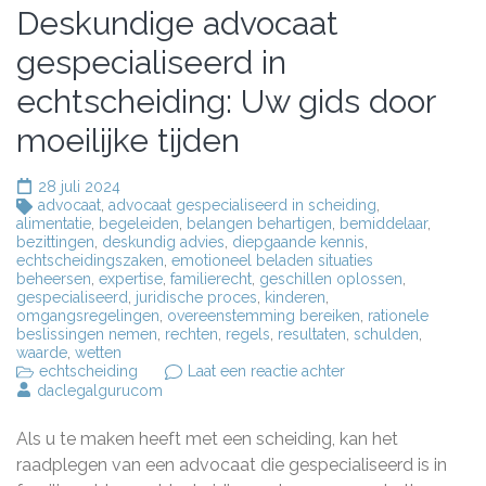
Deskundige advocaat
gespecialiseerd in
echtscheiding: Uw gids door
moeilijke tijden
28 juli 2024
advocaat
,
advocaat gespecialiseerd in scheiding
,
alimentatie
,
begeleiden
,
belangen behartigen
,
bemiddelaar
,
bezittingen
,
deskundig advies
,
diepgaande kennis
,
echtscheidingszaken
,
emotioneel beladen situaties
beheersen
,
expertise
,
familierecht
,
geschillen oplossen
,
gespecialiseerd
,
juridische proces
,
kinderen
,
omgangsregelingen
,
overeenstemming bereiken
,
rationele
beslissingen nemen
,
rechten
,
regels
,
resultaten
,
schulden
,
waarde
,
wetten
op
echtscheiding
Laat een reactie achter
Deskundige
daclegalgurucom
advocaat
gespecialiseerd
Als u te maken heeft met een scheiding, kan het
in
echtscheiding:
raadplegen van een advocaat die gespecialiseerd is in
Uw