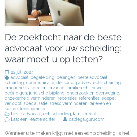
De zoektocht naar de beste
advocaat voor uw scheiding:
waar moet u op letten?
22 juli 2024
advocaat
,
begeleiding
,
belangen
,
beste advocaat
scheiding
,
communicatie
,
deskundig advies
,
echtscheiding
,
emotionele aspecten
,
ervaring
,
familierecht
,
huwelijk
beëindigen
,
juridische bijstand
,
onderzoek en overweging
,
onzekerheid verminderen
,
recensies
,
referenties
,
soepel
verloopt
,
specialisatie
,
stress verminderen
,
tarieven en
kosten
,
transparantie
beste advocaat
,
echtscheiding
,
familierecht
op
Laat een reactie achter
daclegalgurucom
De
zoektocht
Wanneer u te maken krijgt met een echtscheiding, is het
naar