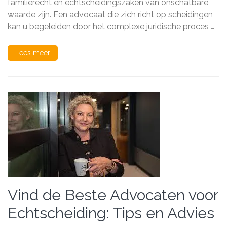
familierecht en echtscheidingszaken van onschatbare
gids
waarde zijn. Een advocaat die zich richt op scheidingen
door
moeilijke
kan u begeleiden door het complexe juridische proces …
tijden
Lees meer
Vind de Beste Advocaten voor
Echtscheiding: Tips en Advies