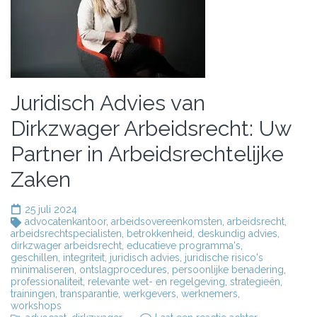
Juridisch Advies van
Dirkzwager Arbeidsrecht: Uw
Partner in Arbeidsrechtelijke
Zaken
25 juli 2024
advocatenkantoor
,
arbeidsovereenkomsten
,
arbeidsrecht
,
arbeidsrechtspecialisten
,
betrokkenheid
,
deskundig advies
,
dirkzwager arbeidsrecht
,
educatieve programma's
,
geschillen
,
integriteit
,
juridisch advies
,
juridische risico's
minimaliseren
,
ontslagprocedures
,
persoonlijke benadering
,
professionaliteit
,
relevante wet- en regelgeving
,
strategieën
,
trainingen
,
transparantie
,
werkgevers
,
werknemers
,
workshops