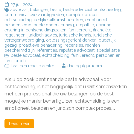
27 juli 2024
advocaat
,
belangen
,
beste
,
beste advocaat echtscheiding
,
communicatieve vaardigheden
,
complex proces
,
echtscheiding
,
eerlijke uitkomst bereiken
,
emotioneel
beladen
,
emotionele ondersteuning
,
empathie
,
ervaring
,
ervaring in echtscheidingszaken
,
familierecht
,
financiële
regelingen
,
juridisch advies
,
juridische kennis
,
juridische
vertegenwoordiging
,
oplossingsgericht denken
,
ouderlijk
gezag
,
proactieve benadering
,
recensies
,
rechten
beschermd zijn
,
referenties
,
reputatie advocaat
,
specialisatie
beste advocaat
,
echtscheiding
,
familierecht
,
personen en
familierecht
op
Laat een reactie achter
daclegalgurucom
Vind
de
Als u op zoek bent naar de beste advocaat voor
Beste
Advocaten
echtscheiding, is het begrijpelijk dat u wilt samenwerken
voor
met een professional die uw belangen op de best
Echtscheiding:
mogelijke manier behartigt. Een echtscheiding is een
Tips
en
emotioneel beladen en juridisch complex proces, …
Advies
Lees meer