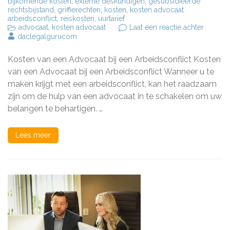
bijkomende kosten
,
externe deskundigen
,
gesubsidieerde
rechtsbijstand
,
griffierechten
,
kosten
,
kosten advocaat
arbeidsconflict
,
reiskosten
,
uurtarief
op
advocaat
,
kosten advocaat
Laat een reactie achter
De
daclegalgurucom
Kosten
van
Kosten van een Advocaat bij een Arbeidsconflict Kosten
een
Advoca
van een Advocaat bij een Arbeidsconflict Wanneer u te
bij
maken krijgt met een arbeidsconflict, kan het raadzaam
een
zijn om de hulp van een advocaat in te schakelen om uw
Arbeidsc
Wat
belangen te behartigen. …
Kunt
U
Verwac
Lees meer