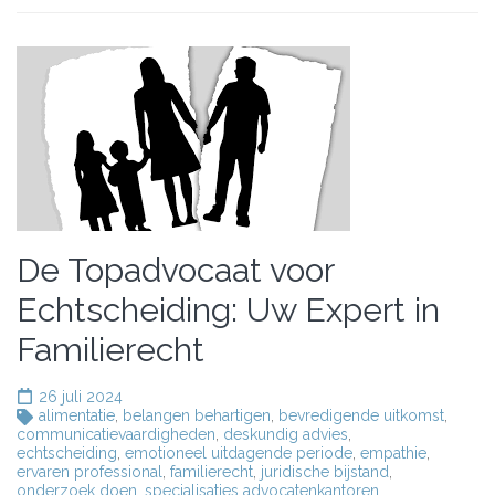
De Topadvocaat voor
Echtscheiding: Uw Expert in
Familierecht
26 juli 2024
alimentatie
,
belangen behartigen
,
bevredigende uitkomst
,
communicatievaardigheden
,
deskundig advies
,
echtscheiding
,
emotioneel uitdagende periode
,
empathie
,
ervaren professional
,
familierecht
,
juridische bijstand
,
onderzoek doen
,
specialisaties advocatenkantoren
,