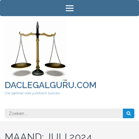
Ga
naar
inhoud
(druk
op
Enter)
DACLEGALGURU.COM
Uw partner voor juridisch succes
Zoeken
naar:
MAAND:
JULI 2024