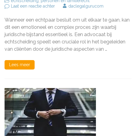
echtscheiding
,
personen en familierecht
op
Laat een reactie achter
daclegalgurucom
Deskundige
begeleiding:
Wanneer een echtpaar besluit om uit elkaar te gaan, kan
De
rol
dit een emotioneel en complex proces zijn waarbij
van
juridische bijstand essentieel is. Een advocaat bij
een
echtscheiding speelt een cruciale rol in het begeleiden
advocaat
bij
van cliënten door de juridische aspecten van …
echtscheiding
Lees meer