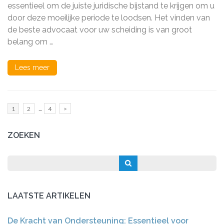
de
essentieel om de juiste juridische bijstand te krijgen om u
beste
door deze moeilijke periode te loodsen. Het vinden van
advocaat
de beste advocaat voor uw scheiding is van groot
voor
uw
belang om …
scheiding:
waar
moet
Lees meer
u
op
letten?
Berichten
…
Pagina
Pagina
Pagina
1
2
4
>
paginering
ZOEKEN
LAATSTE ARTIKELEN
De Kracht van Ondersteuning: Essentieel voor