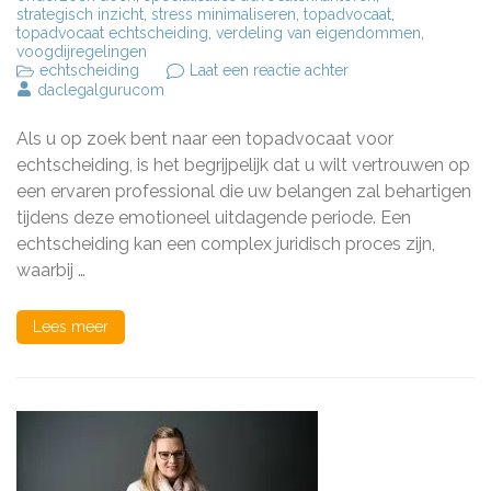
strategisch inzicht
,
stress minimaliseren
,
topadvocaat
,
topadvocaat echtscheiding
,
verdeling van eigendommen
,
voogdijregelingen
op
echtscheiding
Laat een reactie achter
De
daclegalgurucom
Topadvocaat
voor
Als u op zoek bent naar een topadvocaat voor
Echtscheiding:
Uw
echtscheiding, is het begrijpelijk dat u wilt vertrouwen op
Expert
een ervaren professional die uw belangen zal behartigen
in
tijdens deze emotioneel uitdagende periode. Een
Familierecht
echtscheiding kan een complex juridisch proces zijn,
waarbij …
Lees meer