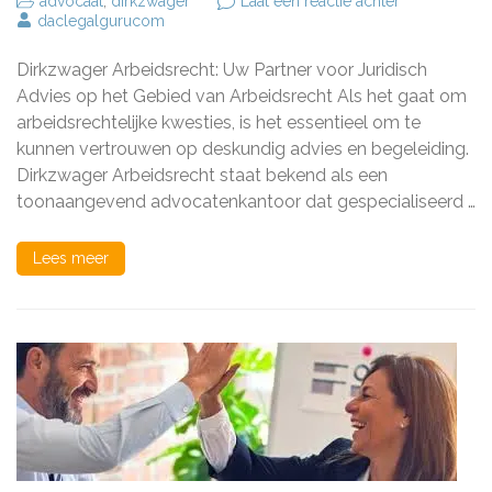
op
advocaat
,
dirkzwager
Laat een reactie achter
Juridisch
daclegalgurucom
Advies
van
Dirkzwager Arbeidsrecht: Uw Partner voor Juridisch
Dirkzwager
Arbeidsrecht
Advies op het Gebied van Arbeidsrecht Als het gaat om
Uw
arbeidsrechtelijke kwesties, is het essentieel om te
Partner
kunnen vertrouwen op deskundig advies en begeleiding.
in
Arbeidsrechte
Dirkzwager Arbeidsrecht staat bekend als een
Zaken
toonaangevend advocatenkantoor dat gespecialiseerd …
Lees meer