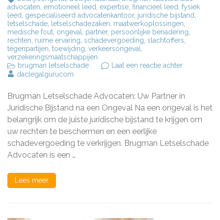
advocaten
,
emotioneel leed
,
expertise
,
financieel leed
,
fysiek
leed
,
gespecialiseerd advocatenkantoor
,
juridische bijstand
,
letselschade
,
letselschadezaken
,
maatwerkoplossingen
,
medische fout
,
ongeval
,
partner
,
persoonlijke benadering
,
rechten
,
ruime ervaring
,
schadevergoeding
,
slachtoffers
,
tegenpartijen
,
toewijding
,
verkeersongeval
,
verzekeringsmaatschappijen
op
brugman letselschade
Laat een reactie achter
Deskundige
daclegalgurucom
Juridische
Bijstand
Brugman Letselschade Advocaten: Uw Partner in
van
Brugman
Juridische Bijstand na een Ongeval Na een ongeval is het
Letselscha
belangrijk om de juiste juridische bijstand te krijgen om
Advocaten
uw rechten te beschermen en een eerlijke
schadevergoeding te verkrijgen. Brugman Letselschade
Advocaten is een …
Lees meer