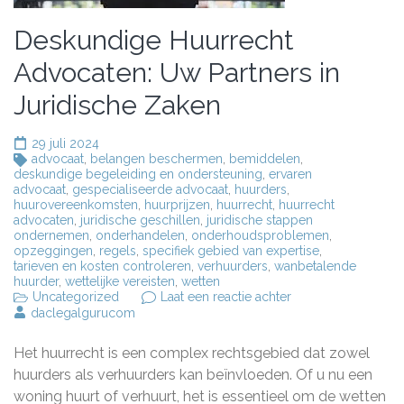
Deskundige Huurrecht
Advocaten: Uw Partners in
Juridische Zaken
29 juli 2024
advocaat
,
belangen beschermen
,
bemiddelen
,
deskundige begeleiding en ondersteuning
,
ervaren
advocaat
,
gespecialiseerde advocaat
,
huurders
,
huurovereenkomsten
,
huurprijzen
,
huurrecht
,
huurrecht
advocaten
,
juridische geschillen
,
juridische stappen
ondernemen
,
onderhandelen
,
onderhoudsproblemen
,
opzeggingen
,
regels
,
specifiek gebied van expertise
,
tarieven en kosten controleren
,
verhuurders
,
wanbetalende
huurder
,
wettelijke vereisten
,
wetten
op
Uncategorized
Laat een reactie achter
Deskundige
daclegalgurucom
Huurrecht
Advocaten:
Het huurrecht is een complex rechtsgebied dat zowel
Uw
Partners
huurders als verhuurders kan beïnvloeden. Of u nu een
in
woning huurt of verhuurt, het is essentieel om de wetten
Juridische