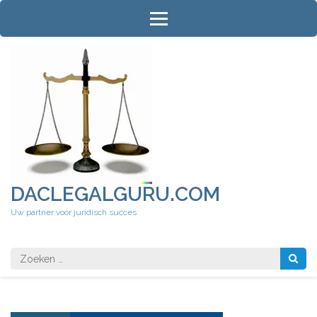
Ga
naar
inhoud
(druk
op
Enter)
DACLEGALGURU.COM
Uw partner voor juridisch succes
Zoeken
naar: