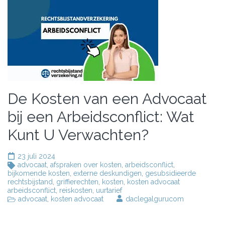
De Kosten van een Advocaat
bij een Arbeidsconflict: Wat
Kunt U Verwachten?
23 juli 2024
advocaat
,
afspraken over kosten
,
arbeidsconflict
,
bijkomende kosten
,
externe deskundigen
,
gesubsidieerde
rechtsbijstand
,
griffierechten
,
kosten
,
kosten advocaat
arbeidsconflict
,
reiskosten
,
uurtarief
advocaat
,
kosten advocaat
daclegalgurucom