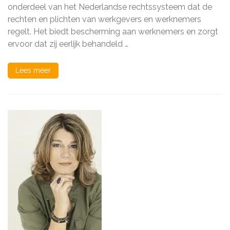
van
onderdeel van het Nederlandse rechtssysteem dat de
Juridisch
rechten en plichten van werkgevers en werknemers
Arbeidsrecht
voor
regelt. Het biedt bescherming aan werknemers en zorgt
Werknemers
ervoor dat zij eerlijk behandeld …
Lees meer