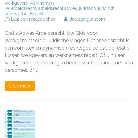
werkgevers
,
werknemers
arbeidsrecht
,
arbeidsrecht advies
,
juridisch
,
juridisch
advies arbeidsrecht
op
Laat een reactie achter
daclegalgurucom
Gratis
Advies
Gratis Advies Arbeidsrecht: Uw Gids voor
Arbeidsrecht:
Uw
Werkgerelateerde Juridische Vragen Het arbeidsrecht is
Wegwijzer
een complex en dynamisch rechtsgebied dat de relatie
bij
tussen werkgevers en werknemers regelt. Of u nu een
Werkgerelateerde
Juridische
werkgever bent die vragen heeft over het aannemen van
Vragen
personeel, of …
Lees meer