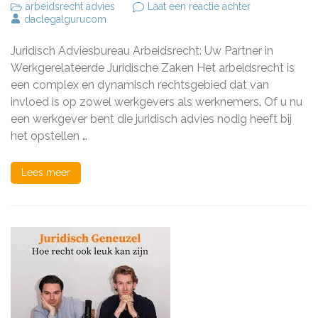
op
arbeidsrecht advies
Laat een reactie achter
Deskundig
daclegalgurucom
Juridisch
Adviesbureau
Juridisch Adviesbureau Arbeidsrecht: Uw Partner in
Arbeidsrecht:
Uw
Werkgerelateerde Juridische Zaken Het arbeidsrecht is
Partner
een complex en dynamisch rechtsgebied dat van
in
invloed is op zowel werkgevers als werknemers. Of u nu
Werkgerelatee
Juridische
een werkgever bent die juridisch advies nodig heeft bij
Zaken
het opstellen …
Lees meer