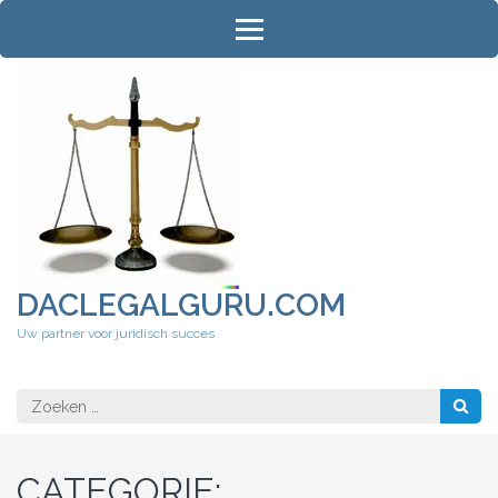
Ga
naar
inhoud
(druk
op
Enter)
DACLEGALGURU.COM
Uw partner voor juridisch succes
Zoeken
naar:
CATEGORIE: