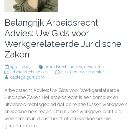
Belangrijk Arbeidsrecht
Advies: Uw Gids voor
Werkgerelateerde Juridische
Zaken
15 juli 2023
arbeidsrecht advies
,
geschillen
op
arbeidsrecht advies
Laat een reactie achter
Belangrijk
daclegalgurucom
Arbeidsrecht
Advies:
Arbeidsrecht Advies: Uw Gids voor Werkgerelateerde
Uw
Gids
Juridische Zaken Het arbeidsrecht is een complex en
voor
uitgebreid rechtsgebied dat de relatie tussen werkgevers
Werkgerelatee
en werknemers regelt. Of u nu een werkgever bent die
Juridische
Zaken
werknemers in dienst heeft of een werknemer die
geconfronteerd …