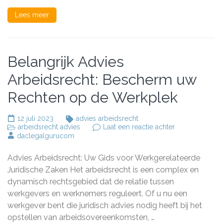
Lees meer
Belangrijk Advies
Arbeidsrecht: Bescherm uw
Rechten op de Werkplek
12 juli 2023
advies arbeidsrecht
op
arbeidsrecht advies
Laat een reactie achter
Belangrijk
daclegalgurucom
Advies
Arbeidsrecht:
Advies Arbeidsrecht: Uw Gids voor Werkgerelateerde
Bescherm
uw
Juridische Zaken Het arbeidsrecht is een complex en
Rechten
dynamisch rechtsgebied dat de relatie tussen
op
werkgevers en werknemers reguleert. Of u nu een
de
Werkplek
werkgever bent die juridisch advies nodig heeft bij het
opstellen van arbeidsovereenkomsten, …