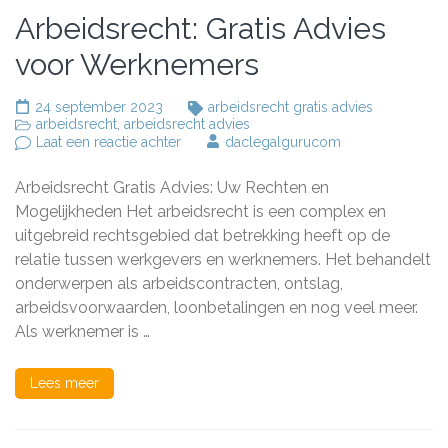
Arbeidsrecht: Gratis Advies
voor Werknemers
24 september 2023
arbeidsrecht gratis advies
arbeidsrecht
,
arbeidsrecht advies
op
Laat een reactie achter
daclegalgurucom
Arbeidsrecht:
Gratis
Arbeidsrecht Gratis Advies: Uw Rechten en
Advies
voor
Mogelijkheden Het arbeidsrecht is een complex en
Werknemers
uitgebreid rechtsgebied dat betrekking heeft op de
relatie tussen werkgevers en werknemers. Het behandelt
onderwerpen als arbeidscontracten, ontslag,
arbeidsvoorwaarden, loonbetalingen en nog veel meer.
Als werknemer is …
Lees meer