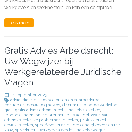
werkvloer. Het arbeidsrecht regelt de relatie tussen
Juridische
Bijstand
werkgevers en werknemers, en kan een complexe …
op
de
Werkvloer
Lees meer
Gratis Advies Arbeidsrecht:
Uw Wegwijzer bij
Werkgerelateerde Juridische
Vragen
21 september 2023
adviesdiensten
,
advocatenkantoren
,
arbeidsrecht
,
contracten
,
deskundig advies
,
discriminatie op de werkvloer
,
gids
,
gratis advies arbeidsrecht
,
juridische loketten
,
loonbetalingen
,
online bronnen
,
ontslag
,
oplossen van
arbeidsrechtelijke problemen
,
plichten
,
professioneel
advies
,
rechten
,
specifieke feiten en omstandigheden van uw
zaak
,
spreekuren
,
werkgerelateerde juridische vragen
,