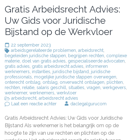
Gratis Arbeidsrecht Advies:
Uw Gids voor Juridische
Bijstand op de Werkvloer
22 september 2023
arbeidsgerelateerde problemen
,
arbeidsrecht
,
begeleiden juridische stappen
,
begrijpen rechten
,
complexe
materie
,
doel van gratis advies
,
gespecialiseerde advocaten
,
gratis advies
,
gratis arbeidsrecht advies
,
informeren
werknemers
,
instanties
,
juridische bijstand
,
juridische
professionals
,
mogelijke juridische stappen overwegen
,
onterecht ontslag
,
ontslag
,
onverwacht ontslagen
,
plichten
,
rechten
,
relatie
,
salaris geschill
,
situaties
,
vragen
,
werkgevers
,
werknemer
,
werknemers
,
werkvloer
arbeidsrecht
,
arbeidsrecht advies
op
Laat een reactie achter
daclegalgurucom
Gratis
Arbeidsrecht
Gratis Arbeidsrecht Advies: Uw Gids voor Juridische
Advies:
Uw
Bijstand Als werknemer is het belangrijk om op de
Gids
hoogte te zijn van uw rechten en plichten op de
voor