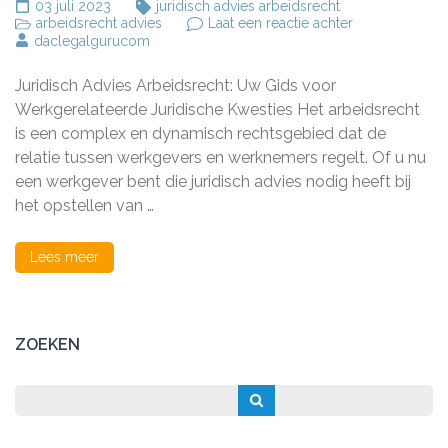
03 juli 2023
juridisch advies arbeidsrecht
op
arbeidsrecht advies
Laat een reactie achter
Betrouwbaar
daclegalgurucom
Juridisch
Advies
Juridisch Advies Arbeidsrecht: Uw Gids voor
Arbeidsrecht:
Uw
Werkgerelateerde Juridische Kwesties Het arbeidsrecht
Gids
is een complex en dynamisch rechtsgebied dat de
voor
relatie tussen werkgevers en werknemers regelt. Of u nu
Werkgerelatee
Juridische
een werkgever bent die juridisch advies nodig heeft bij
Kwesties
het opstellen van …
Lees meer
ZOEKEN