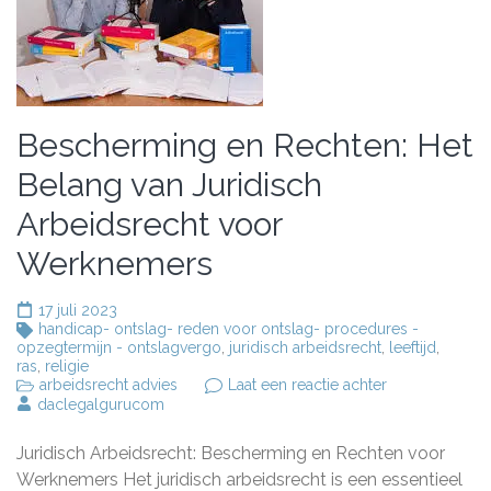
Bescherming en Rechten: Het
Belang van Juridisch
Arbeidsrecht voor
Werknemers
17 juli 2023
handicap- ontslag- reden voor ontslag- procedures -
opzegtermijn - ontslagvergo
,
juridisch arbeidsrecht
,
leeftijd
,
ras
,
religie
op
arbeidsrecht advies
Laat een reactie achter
Bescherming
daclegalgurucom
en
Rechten:
Juridisch Arbeidsrecht: Bescherming en Rechten voor
Het
Belang
Werknemers Het juridisch arbeidsrecht is een essentieel