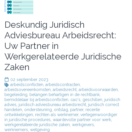
Deskundig Juridisch
Adviesbureau Arbeidsrecht:
Uw Partner in
Werkgerelateerde Juridische
Zaken
02 september 2023
arbeidsconflicten
,
arbeidscontracten
,
arbeidsovereenkomsten
,
arbeidsrecht
,
arbeidsvoorwaarden
,
begeleiding
,
belangen behartigen in de rechtbank
,
bemiddelaar bij arbeidsconflicten
,
cao's
,
geschillen
,
juridisch
advies
,
juridisch adviesbureau arbeidsrecht
,
juridisch correct
handelen
,
ondersteuning
,
ontslag
,
partner
,
recente
ontwikkelingen
,
rechten als werknemer
,
vertegenwoordiger
in juridische procedures
,
waardevolle partner voor werk
,
werkgerelateerde juridische zaken
,
werkgevers
,
werknemers
,
wetgeving