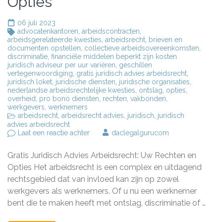
Opties
06 juli 2023
advocatenkantoren
,
arbeidscontracten
,
arbeidsgerelateerde kwesties
,
arbeidsrecht
,
brieven en
documenten opstellen
,
collectieve arbeidsovereenkomsten
,
discriminatie
,
financiële middelen beperkt zijn kosten
juridisch adviseur per uur variëren
,
geschillen
vertegenwoordiging
,
gratis juridisch advies arbeidsrecht
,
juridisch loket
,
juridische diensten
,
juridische organisaties
,
nederlandse arbeidsrechtelijke kwesties
,
ontslag
,
opties
,
overheid
,
pro bono diensten
,
rechten
,
vakbonden
,
werkgevers
,
werknemers
arbeidsrecht
,
arbeidsrecht advies
,
juridisch
,
juridisch
advies arbeidsrecht
op
Laat een reactie achter
daclegalgurucom
Gratis
Juridisch
Gratis Juridisch Advies Arbeidsrecht: Uw Rechten en
Advies
Arbeidsrecht:
Opties Het arbeidsrecht is een complex en uitdagend
Uw
rechtsgebied dat van invloed kan zijn op zowel
Rechten
werkgevers als werknemers. Of u nu een werknemer
en
Opties
bent die te maken heeft met ontslag, discriminatie of …