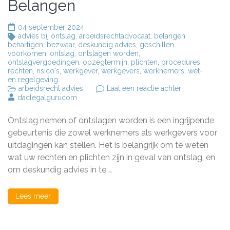
Belangen
04 september 2024
advies bij ontslag
,
arbeidsrechtadvocaat
,
belangen
behartigen
,
bezwaar
,
deskundig advies
,
geschillen
voorkomen
,
ontslag
,
ontslagen worden
,
ontslagvergoedingen
,
opzegtermijn
,
plichten
,
procedures
,
rechten
,
risico's
,
werkgever
,
werkgevers
,
werknemers
,
wet-
en regelgeving
op
arbeidsrecht advies
Laat een reactie achter
Deskundig
daclegalgurucom
Advies
bij
Ontslag nemen of ontslagen worden is een ingrijpende
Ontslag:
Bescherm
gebeurtenis die zowel werknemers als werkgevers voor
uw
uitdagingen kan stellen. Het is belangrijk om te weten
Rechten
wat uw rechten en plichten zijn in geval van ontslag, en
en
Belangen
om deskundig advies in te …
Lees meer