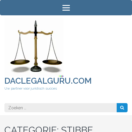
Ga
naar
inhoud
(druk
op
Enter)
DACLEGALGURU.COM
Uw partner voor juridisch succes
Zoeken
naar:
CATEGORIE:
STIBBE