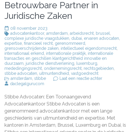
Betrouwbare Partner in
Juridische Zaken
08 november 2023
advocatenkantoor
,
amsterdam
,
arbeidsrecht
,
brussel
,
complexe juridische vraagstukken
,
dubai
,
ervaren advocaten
,
expertise
,
financieel recht
,
gerenommeerd
,
grensoverschrijdende zaken
,
intellectueel eigendomsrecht
,
internationaal erkend
,
internationale praktijk
,
internationale
transacties en geschillen klantgerichtheid innovatie en
duurzaam
,
juridische dienstverlening
,
luxemburg
,
mededingingsrecht
,
ondernemingsrecht
,
rechtsgebieden
,
stibbe advocaten
,
uitmuntendheid
,
vastgoedrecht
op
amsterdam
,
stibbe
Laat een reactie achter
Stibbe
daclegalgurucom
Advocaten:
Uw
Stibbe Advocaten: Een Toonaangevend
Betrouwbare
Partner
Advocatenkantoor Stibbe Advocaten is een
in
gerenommeerd advocatenkantoor met een lange
Juridische
geschiedenis van uitmuntendheid en expertise. Met
Zaken
kantoren in Amsterdam, Brussel, Luxemburg en Dubai, is