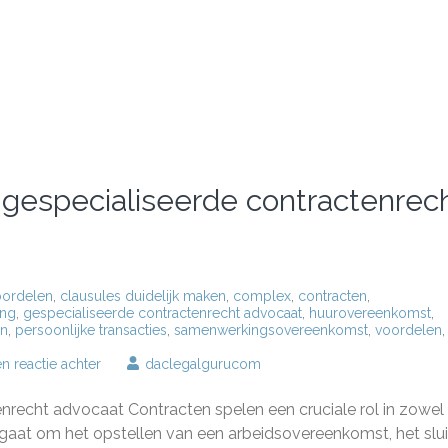
gespecialiseerde contractenrec
ordelen
,
clausules duidelijk maken
,
complex
,
contracten
,
ing
,
gespecialiseerde contractenrecht advocaat
,
huurovereenkomst
,
en
,
persoonlijke transacties
,
samenwerkingsovereenkomst
,
voordelen
,
op
en reactie achter
daclegalgurucom
De
meerwaarde
nrecht advocaat Contracten spelen een cruciale rol in zowel
van
een
nu gaat om het opstellen van een arbeidsovereenkomst, het slu