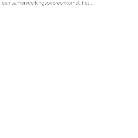
gespecialiseerde
n een samenwerkingsovereenkomst, het …
contractenrecht
advocaat