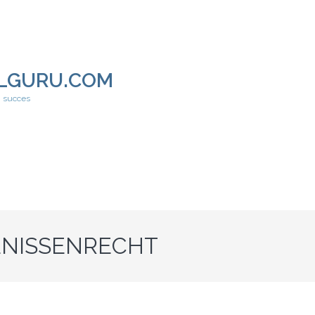
LGURU.COM
h succes
ENISSENRECHT