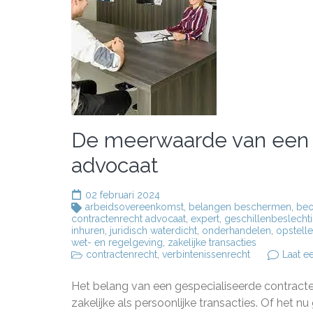
De meerwaarde van een 
advocaat
02 februari 2024
arbeidsovereenkomst
,
belangen beschermen
,
beo
contractenrecht advocaat
,
expert
,
geschillenbeslecht
inhuren
,
juridisch waterdicht
,
onderhandelen
,
opstell
wet- en regelgeving
,
zakelijke transacties
contractenrecht
,
verbintenissenrecht
Laat e
Het belang van een gespecialiseerde contracte
zakelijke als persoonlijke transacties. Of het 