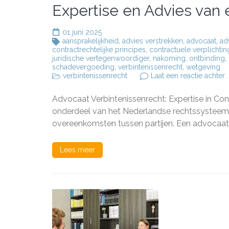
Expertise en Advies van
01 juni 2025
aansprakelijkheid
,
advies verstrekken
,
advocaat
,
ad
contractrechtelijke principes
,
contractuele verplichti
juridische vertegenwoordiger
,
nakoming
,
ontbinding
,
schadevergoeding
,
verbintenissenrecht
,
wetgeving
o
verbintenissenrecht
Laat een reactie achter
E
e
Advocaat Verbintenissenrecht: Expertise in Cont
A
v
onderdeel van het Nederlandse rechtssysteem da
e
overeenkomsten tussen partijen. Een advocaat ge
A
V
Lees meer