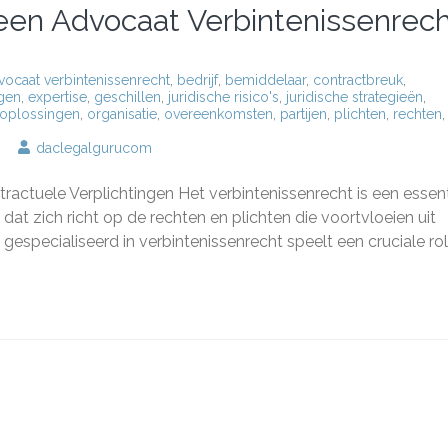
 een Advocaat Verbintenissenrec
vocaat verbintenissenrecht
,
bedrijf
,
bemiddelaar
,
contractbreuk
,
ngen
,
expertise
,
geschillen
,
juridische risico's
,
juridische strategieën
,
oplossingen
,
organisatie
,
overeenkomsten
,
partijen
,
plichten
,
rechten
,
p
daclegalgurucom
xpertise
n
ractuele Verplichtingen Het verbintenissenrecht is een essent
dvies
an
t zich richt op de rechten en plichten die voortvloeien uit
en
specialiseerd in verbintenissenrecht speelt een cruciale rol 
dvocaat
erbintenissenrecht