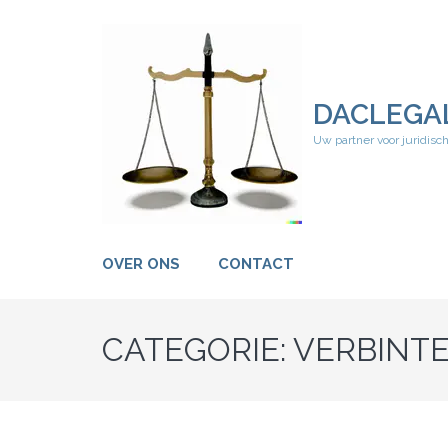
Ga
naar
inhoud
(druk
op
DACLEGA
Enter)
Uw partner voor juridisc
OVER ONS
CONTACT
CATEGORIE:
VERBINT