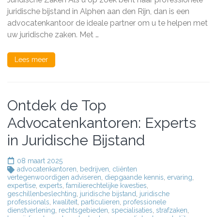
Alphen
juridische bijstand in Alphen aan den Rijn, dan is een
aan
advocatenkantoor de ideale partner om u te helpen met
den
Rijn
uw juridische zaken. Met …
staat
voor
u
Lees meer
klaar
Ontdek de Top
Advocatenkantoren: Experts
in Juridische Bijstand
08 maart 2025
advocatenkantoren
,
bedrijven
,
cliënten
vertegenwoordigen adviseren
,
diepgaande kennis
,
ervaring
,
expertise
,
experts
,
familierechtelijke kwesties
,
geschillenbeslechting
,
juridische bijstand
,
juridische
professionals
,
kwaliteit
,
particulieren
,
professionele
dienstverlening
,
rechtsgebieden
,
specialisaties
,
strafzaken
,