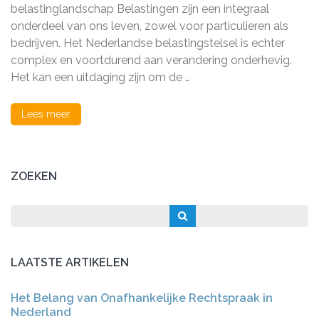
een
belastinglandschap Belastingen zijn een integraal
Fiscaal
onderdeel van ons leven, zowel voor particulieren als
Advocaat:
bedrijven. Het Nederlandse belastingstelsel is echter
Uw
Gids
complex en voortdurend aan verandering onderhevig.
door
Het kan een uitdaging zijn om de …
het
Belastinglandschap
Lees meer
ZOEKEN
LAATSTE ARTIKELEN
Het Belang van Onafhankelijke Rechtspraak in
Nederland