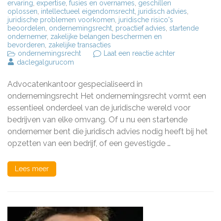
ervaring
,
expertise
,
fusies en overnames
,
geschillen
oplossen
,
intellectueel eigendomsrecht
,
juridisch advies
,
juridische problemen voorkomen
,
juridische risico's
beoordelen
,
ondernemingsrecht
,
proactief advies
,
startende
ondernemer
,
zakelijke belangen beschermen en
bevorderen
,
zakelijke transacties
op
ondernemingsrecht
Laat een reactie achter
Juridisch
daclegalgurucom
Advies
van
Advocatenkantoor gespecialiseerd in
een
Vooraanstaan
ondernemingsrecht Het ondernemingsrecht vormt een
Advocatenkan
essentieel onderdeel van de juridische wereld voor
Ondernemings
bedrijven van elke omvang. Of u nu een startende
ondernemer bent die juridisch advies nodig heeft bij het
opzetten van een bedrijf, of een gevestigde …
Lees meer