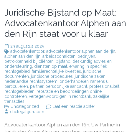
Juridische Bijstand op Maat:
Advocatenkantoor Alphen aan
den Rijn staat voor u klaar
29 augustus 2025
advocatenkantoor
,
advocatenkantoor alphen aan de rijn
,
alphen aan den rijn
,
arbeidsconflicten
,
bedrijven
,
betrokkenheid bij cliënten
,
bijstand
,
deskundig advies en
ondersteuning
,
diensten op maat
,
ervaring in specifiek
rechtsgebied
,
familierechtelijke kwesties
,
juridische
documenten
,
juridische procedures
,
juridische zaken
,
nederlandse rechtssysteem
,
onderhandelen namens u
,
particulieren
,
partner
,
persoonlijke aandacht
,
professionaliteit
,
rechtsgebieden
,
reputatie en beoordelingen online
controleren
,
vertegenwoordigen in rechtbank
,
zakelijke
transacties
op
Uncategorized
Laat een reactie achter
Juridische
daclegalgurucom
Bijstand
op
Advocatenkantoor Alphen aan den Rijn: Uw Partner in
Maat:
Advocatenkantoor
Juridische Zaken Als u op zoek bent naar professionele