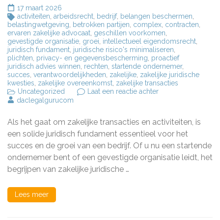
17 maart 2026
activiteiten
,
arbeidsrecht
,
bedrijf
,
belangen beschermen
,
belastingwetgeving
,
betrokken partijen
,
complex
,
contracten
,
ervaren zakelijke advocaat
,
geschillen voorkomen
,
gevestigde organisatie
,
groei
,
intellectueel eigendomsrecht
,
juridisch fundament
,
juridische risico's minimaliseren
,
plichten
,
privacy- en gegevensbescherming
,
proactief
juridisch advies winnen
,
rechten
,
startende ondernemer
,
succes
,
verantwoordelijkheden
,
zakelijke
,
zakelijke juridische
kwesties
,
zakelijke overeenkomst
,
zakelijke transacties
op
Uncategorized
Laat een reactie achter
Essentiële
daclegalgurucom
Zakelijke
Juridische
Als het gaat om zakelijke transacties en activiteiten, is
Kwesties:
Bescherming
een solide juridisch fundament essentieel voor het
voor
succes en de groei van een bedrijf. Of u nu een startende
uw
ondernemer bent of een gevestigde organisatie leidt, het
Bedrijf
begrijpen van zakelijke juridische …
Lees meer