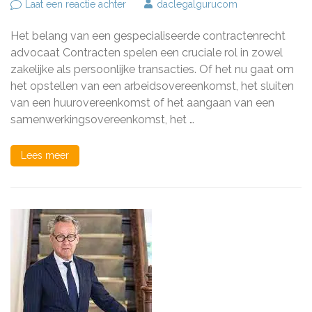
op
Laat een reactie achter
daclegalgurucom
De
meerwaarde
Het belang van een gespecialiseerde contractenrecht
van
een
advocaat Contracten spelen een cruciale rol in zowel
gespecialiseerde
zakelijke als persoonlijke transacties. Of het nu gaat om
contractenrecht
het opstellen van een arbeidsovereenkomst, het sluiten
advocaat
van een huurovereenkomst of het aangaan van een
samenwerkingsovereenkomst, het …
Lees meer