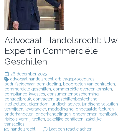
Advocaat Handelsrecht: Uw
Expert in Commerciële
Geschillen
26 december 2023
advocaat handelsrecht
,
arbitrageprocedures
,
bedrijfseigenaar
,
bemiddeling
,
beoordelen van contracten
,
commerciële geschillen
,
commerciële overeenkomsten
,
compliance-kwesties
,
consumentenbescherming
,
contractbreuk
,
contracten
,
geschillenbeslechting
,
intellectueel eigendom
,
juridisch advies
,
juridische valkuilen
vermijden
,
leverancier
,
mededinging
,
onbetaalde facturen
,
onderhandelen
,
onderhandelingen
,
ondernemer
,
rechtbank
,
risico's vermij
,
wetten
,
zakelijke conflicten
,
zakelijke
transacties
op
handelsrecht
Laat een reactie achter