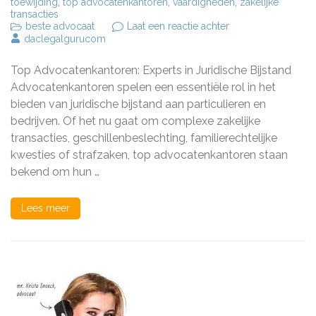
toewijding
,
top advocatenkantoren
,
vaardigheden
,
zakelijke
transacties
op
beste advocaat
Laat een reactie achter
Ontdek
daclegalgurucom
de
Top
Top Advocatenkantoren: Experts in Juridische Bijstand
Advocatenkantoren
Experts
Advocatenkantoren spelen een essentiële rol in het
in
bieden van juridische bijstand aan particulieren en
Juridische
bedrijven. Of het nu gaat om complexe zakelijke
Bijstand
transacties, geschillenbeslechting, familierechtelijke
kwesties of strafzaken, top advocatenkantoren staan
bekend om hun …
Lees meer