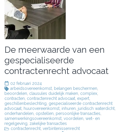
De meerwaarde van een
gespecialiseerde
contractenrecht advocaat
02 februari 2024
arbeidsovereenkomst
,
belangen beschermen
,
beoordelen
,
clausules duidelijk maken
,
complex
,
contracten
,
contractenrecht advocaat
,
expert
,
geschillenbeslechting
,
gespecialiseerde contractenrecht
advocaat
,
huurovereenkomst
,
inhuren
,
juridisch waterdicht
,
onderhandelen
,
opstellen
,
persoonlijke transacties
,
samenwerkingsovereenkomst
,
voordelen
,
wet- en
regelgeving
,
zakelijke transacties
contractenrecht
,
verbintenissenrecht