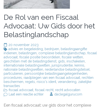
De Rol van een Fiscaal
Advocaat: Uw Gids door het
Belastinglandschap
20 november 2023
advies en begeleiding
,
bedrijven
,
belastingaangifte
indienen
,
belastingen
,
complexe belastinglandschap
,
fiscaal
advocaat
,
fiscale positie beoordelen
,
fiscale wetten
,
geschillen met de belastingdienst
,
gids
,
inschakelen
,
internationale belastingwetten
,
jurisprudentie
,
kennis
,
nationale belastingwetten
,
nederlandse belastingstelsel
,
particulieren
,
persoonlijke belastingaangelegenheden
,
procedures
,
raadplegen van een fiscaal advocaat
,
rechten
beschermen
,
regels
,
risico's ident
,
verandering
,
zakelijke
transacties
fiscaal advocaat
,
fiscaal recht
,
recht advocaten
op
Laat een reactie achter
daclegalgurucom
De
Rol
Een fiscaal advocaat: uw gids door het complexe
van