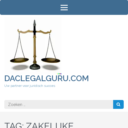
Ga
naar
inhoud
(druk
op
Enter)
DACLEGALGURU.COM
Uw partner voor juridisch succes
Zoeken
naar:
TAG:
ZAKELIJKE