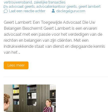
vertrouwensband
,
zakelijke transacties
advocaat geerts
,
advocatenkantoor geerts
,
geert lambert
op
Laat een reactie achter
daclegalgurucom
Geert
Lambert:
Geert Lambert: Een Toegewijde Advocaat Die Uw
Uw
Betrouwbare
Belangen Beschermt Geert Lambert is een ervaren
Advocaat
advocaat met een passie voor het verdedigen van de
voor
rechten en belangen van zijn cliënten. Met een
Juridische
Bijstand
indrukwekkende staat van dienst en diepgaande kennis
van het …
Lees meer