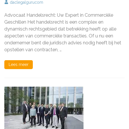
Advocaat
daclegalgurucom
Handelsrecht:
Uw
Advocaat Handelsrecht: Uw Expert in Commerciële
Expert
in
Geschillen Het handelsrecht is een complex en
Commerciële
dynamisch rechtsgebied dat betrekking heeft op alle
Geschillen
aspecten van commerciële transacties. Of u nu een
ondernemer bent die juridisch advies nodig heeft bij het
opstellen van contracten, …
Lees meer