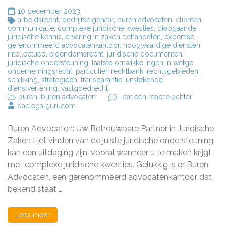
10 december 2023
arbeidsrecht
,
bedrijfseigenaar
,
buren advocaten
,
cliënten
,
communicatie
,
complexe juridische kwesties
,
diepgaande
juridische kennis
,
ervaring in zaken behandelen
,
expertise
,
gerenommeerd advocatenkantoor
,
hoogwaardige diensten
,
intellectueel eigendomsrecht
,
juridische documenten
,
juridische ondersteuning
,
laatste ontwikkelingen in wetge
,
ondernemingsrecht
,
particulier
,
rechtbank
,
rechtsgebieden
,
schikking
,
strategieën
,
transparantie
,
uitstekende
dienstverlening
,
vastgoedrecht
op
buren
,
buren advocaten
Laat een reactie achter
Buren
daclegalgurucom
Advocaten
Uw
Buren Advocaten: Uw Betrouwbare Partner in Juridische
Vertrouw
Partner
Zaken Het vinden van de juiste juridische ondersteuning
voor
kan een uitdaging zijn, vooral wanneer u te maken krijgt
Juridische
met complexe juridische kwesties. Gelukkig is er Buren
Zaken
Advocaten, een gerenommeerd advocatenkantoor dat
bekend staat …
Lees meer