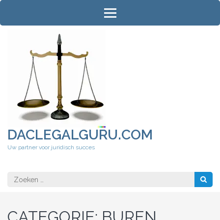
Ga
naar
inhoud
(druk
op
Enter)
DACLEGALGURU.COM
Uw partner voor juridisch succes
Zoeken
naar:
CATEGORIE:
BUREN