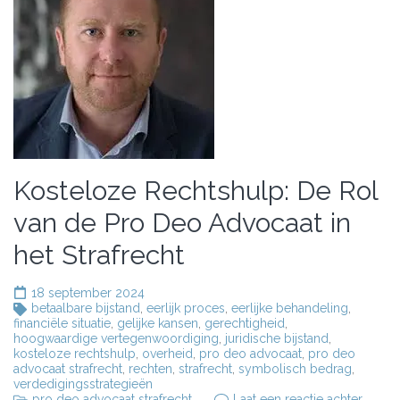
Kosteloze Rechtshulp: De Rol
van de Pro Deo Advocaat in
het Strafrecht
18 september 2024
betaalbare bijstand
,
eerlijk proces
,
eerlijke behandeling
,
financiële situatie
,
gelijke kansen
,
gerechtigheid
,
hoogwaardige vertegenwoordiging
,
juridische bijstand
,
kosteloze rechtshulp
,
overheid
,
pro deo advocaat
,
pro deo
advocaat strafrecht
,
rechten
,
strafrecht
,
symbolisch bedrag
,
verdedigingsstrategieën
op
pro deo advocaat strafrecht
Laat een reactie achter