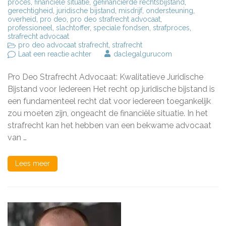
proces
,
financiële situatie
,
gefinancierde rechtsbijstand
,
gerechtigheid
,
juridische bijstand
,
misdrijf
,
ondersteuning
,
overheid
,
pro deo
,
pro deo strafrecht advocaat
,
professioneel
,
slachtoffer
,
speciale fondsen
,
strafproces
,
strafrecht advocaat
pro deo advocaat strafrecht
,
strafrecht
op
Laat een reactie achter
daclegalgurucom
Pro
Deo
Pro Deo Strafrecht Advocaat: Kwalitatieve Juridische
Strafrecht
Advocaat:
Bijstand voor Iedereen Het recht op juridische bijstand is
Kwalitatieve
een fundamenteel recht dat voor iedereen toegankelijk
Juridische
zou moeten zijn, ongeacht de financiële situatie. In het
Bijstand
voor
strafrecht kan het hebben van een bekwame advocaat
Iedereen
van …
Lees meer