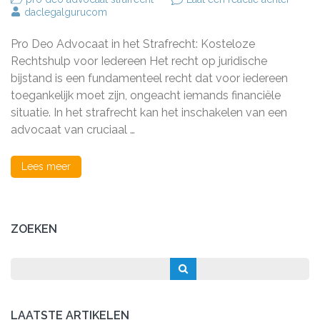
Koste
daclegalgurucom
Rechts
De
Pro Deo Advocaat in het Strafrecht: Kosteloze
Rol
van
Rechtshulp voor Iedereen Het recht op juridische
de
bijstand is een fundamenteel recht dat voor iedereen
Pro
toegankelijk moet zijn, ongeacht iemands financiële
Deo
Advoc
situatie. In het strafrecht kan het inschakelen van een
in
advocaat van cruciaal …
het
Strafre
Lees meer
ZOEKEN
LAATSTE ARTIKELEN