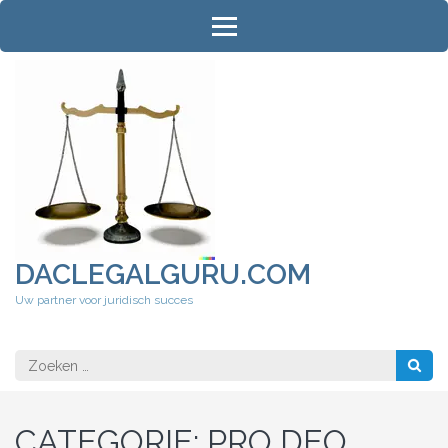
Ga
naar
inhoud
(druk
op
Enter)
DACLEGALGURU.COM
Uw partner voor juridisch succes
Zoeken
naar:
CATEGORIE:
PRO DEO