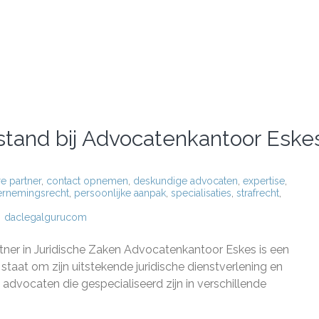
jstand bij Advocatenkantoor Eske
e partner
,
contact opnemen
,
deskundige advocaten
,
expertise
,
rnemingsrecht
,
persoonlijke aanpak
,
specialisaties
,
strafrecht
,
daclegalgurucom
ndige
sche
er in Juridische Zaken Advocatenkantoor Eskes is een
nd
at om zijn uitstekende juridische dienstverlening en
atenkantoor
advocaten die gespecialiseerd zijn in verschillende