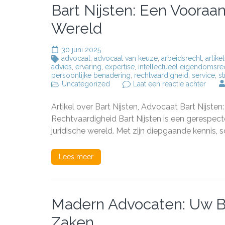
Bart Nijsten: Een Vooraa
Wereld
30 juni 2025
advocaat
,
advocaat van keuze
,
arbeidsrecht
,
artikel
advies
,
ervaring
,
expertise
,
intellectueel eigendomsre
persoonlijke benadering
,
rechtvaardigheid
,
service
,
st
op
Uncategorized
Laat een reactie achter
Bart
Nijste
Artikel over Bart Nijsten, Advocaat Bart Nijs
Een
Voora
Rechtvaardigheid Bart Nijsten is een gerespec
Advoc
juridische wereld. Met zijn diepgaande kennis,
in
de
Jurid
Lees meer
Were
Madern Advocaten: Uw Be
Zaken