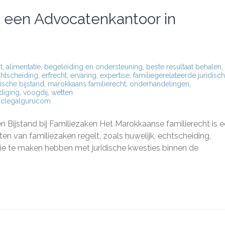
n een Advocatenkantoor in
t
,
alimentatie
,
begeleiding en ondersteuning
,
beste resultaat behalen
,
htscheiding
,
erfrecht
,
ervaring
,
expertise
,
familiegerelateerde juridisc
dische bijstand
,
marokkaans familierecht
,
onderhandelingen
,
diging
,
voogdij
,
wetten
aclegalgurucom
 Bijstand bij Familiezaken Het Marokkaanse familierecht is 
n van familiezaken regelt, zoals huwelijk, echtscheiding,
die te maken hebben met juridische kwesties binnen de
nkantoor
ans
cht