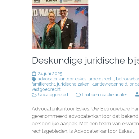
Deskundige juridische bi
24 juni 2025
advocatenkantoor eskes
,
arbeidsrecht
,
betrouwbar
familierecht
,
juridische zaken
,
klanttevredenheid
,
onde
vastgoedrecht
op
Uncategorized
Laat een reactie achter
Desku
juridi
Advocatenkantoor Eskes: Uw Betrouwbare Partn
bijsta
bij
gerenommeerd advocatenkantoor dat bekend sta
Advoc
persoonlijke aanpak. Met een team van ervaren 
Eskes
rechtsgebieden, is Advocatenkantoor Eskes …