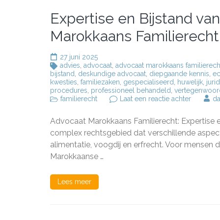
Expertise en Bijstand va
Marokkaans Familierecht
27 juni 2025
advies
,
advocaat
,
advocaat marokkaans familierech
bijstand
,
deskundige advocaat
,
diepgaande kennis
,
ec
kwesties
,
familiezaken
,
gespecialiseerd
,
huwelijk
,
juri
procedures
,
professioneel behandeld
,
vertegenwoor
op
familierecht
Laat een reactie achter
d
Expertise
en
Advocaat Marokkaans Familierecht: Expertise en
Bijstand
van
complex rechtsgebied dat verschillende aspecte
een
alimentatie, voogdij en erfrecht. Voor mensen 
Advocate
Marokkaanse …
in
Marokka
Familiere
Lees meer