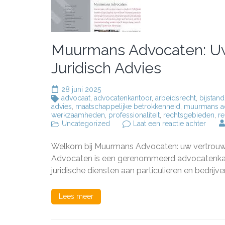
Muurmans Advocaten: Uw
Juridisch Advies
28 juni 2025
advocaat
,
advocatenkantoor
,
arbeidsrecht
,
bijstand
advies
,
maatschappelijke betrokkenheid
,
muurmans a
werkzaamheden
,
professionaliteit
,
rechtsgebieden
,
re
op
Uncategorized
Laat een reactie achter
Muur
Advoc
Welkom bij Muurmans Advocaten: uw vertrouwde
Uw
Betro
Advocaten is een gerenommeerd advocatenkant
Partne
juridische diensten aan particulieren en bedrij
voor
Juridi
Advie
Lees meer