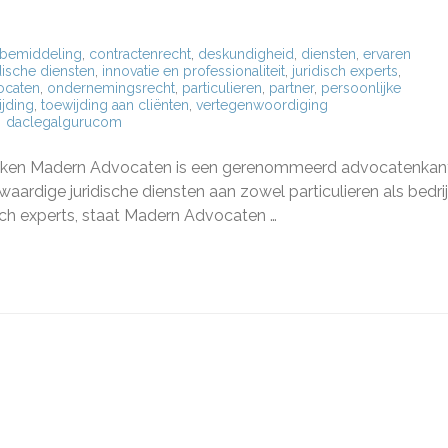
bemiddeling
,
contractenrecht
,
deskundigheid
,
diensten
,
ervaren
ische diensten
,
innovatie en professionaliteit
,
juridisch experts
,
ocaten
,
ondernemingsrecht
,
particulieren
,
partner
,
persoonlijke
ijding
,
toewijding aan cliënten
,
vertegenwoordiging
daclegalgurucom
rn
aten:
 Zaken Madern Advocaten is een gerenommeerd advocatenkan
uwbare
waardige juridische diensten aan zowel particulieren als bedri
r
sch experts, staat Madern Advocaten …
ische
n