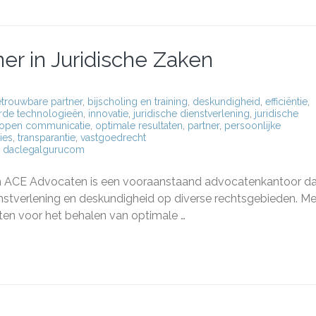
r in Juridische Zaken
trouwbare partner
,
bijscholing en training
,
deskundigheid
,
efficiëntie
,
rde technologieën
,
innovatie
,
juridische dienstverlening
,
juridische
open communicatie
,
optimale resultaten
,
partner
,
persoonlijke
ties
,
transparantie
,
vastgoedrecht
daclegalgurucom
aten:
en ACE Advocaten is een vooraanstaand advocatenkantoor d
r
enstverlening en deskundigheid op diverse rechtsgebieden. Me
ten voor het behalen van optimale …
sche