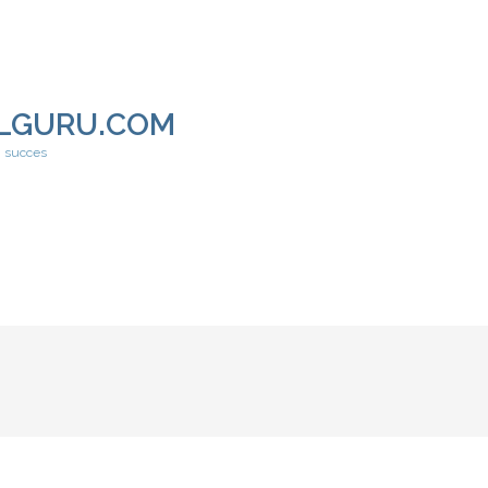
LGURU.COM
h succes