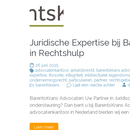
Juridische Expertise bij
in Rechtshulp
26 juni 2025
advocatenkantoor
,
arbeidsrecht
,
barentskrans adv
expertise
,
filosofie
,
integriteit
,
intellectueel eigendom
ondernemingsrecht
,
particulieren
,
partner
,
rechtsgeb
op
barentskrans
Laat een reactie achter
d
Juridisc
Expertis
BarentsKrans Advocaten: Uw Partner in Juridis
bij
Barents
ondersteuning? Dan bent u bij BarentsKrans A
Advocat
advocatenkantoor in Nederland bieden wij een b
Uw
Partner
in
Lees meer
Rechtsh