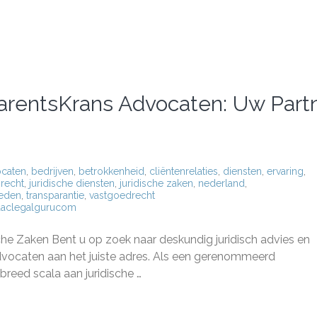
 BarentsKrans Advocaten: Uw Part
ocaten
,
bedrijven
,
betrokkenheid
,
cliëntenrelaties
,
diensten
,
ervaring
,
srecht
,
juridische diensten
,
juridische zaken
,
nederland
,
ieden
,
transparantie
,
vastgoedrecht
aclegalgurucom
he
e
che Zaken Bent u op zoek naar deskundig juridisch advies en
Krans
dvocaten aan het juiste adres. Als een gerenommeerd
en:
reed scala aan juridische …
ulp