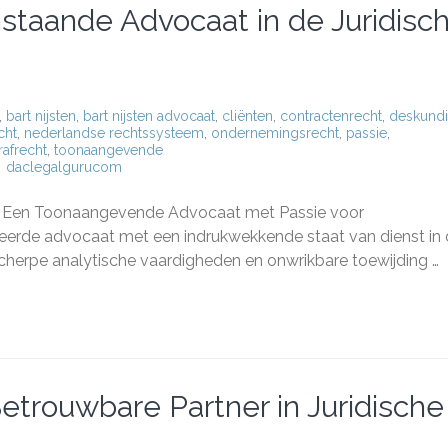
nstaande Advocaat in de Juridisc
,
bart nijsten
,
bart nijsten advocaat
,
cliënten
,
contractenrecht
,
deskund
cht
,
nederlandse rechtssysteem
,
ondernemingsrecht
,
passie
,
rafrecht
,
toonaangevende
daclegalgurucom
n:
ten: Een Toonaangevende Advocaat met Passie voor
anstaande
teerde advocaat met een indrukwekkende staat van dienst in
aat
 scherpe analytische vaardigheden en onwrikbare toewijding …
ische
ld
trouwbare Partner in Juridische