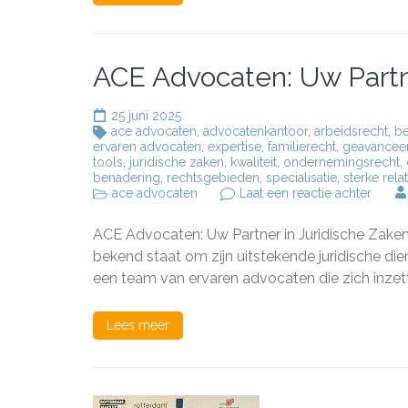
ACE Advocaten: Uw Partne
25 juni 2025
ace advocaten
,
advocatenkantoor
,
arbeidsrecht
,
be
ervaren advocaten
,
expertise
,
familierecht
,
geavancee
tools
,
juridische zaken
,
kwaliteit
,
ondernemingsrecht
,
benadering
,
rechtsgebieden
,
specialisatie
,
sterke rela
op
ace advocaten
Laat een reactie achter
ACE
Advoc
ACE Advocaten: Uw Partner in Juridische Zak
Uw
Partne
bekend staat om zijn uitstekende juridische di
in
een team van ervaren advocaten die zich inzet
Juridi
Zaken
Lees meer