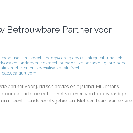
 Betrouwbare Partner voor
,
expertise
,
familierecht
,
hoogwaardig advies
,
integriteit
,
juridisch
dvocaten
,
ondernemingsrecht
,
persoonlijke benadering
,
pro bono-
laties met cliënten
,
specialisaties
,
strafrecht
daclegalgurucom
mans
aten:
 partner voor juridisch advies en bijstand. Muurmans
uwbare
oor dat zich toelegt op het verlenen van hoogwaardige
r
ven in uiteenlopende rechtsgebieden. Met een team van ervare
sch
s