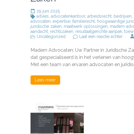
29 juni 2025
advies
,
advocatenkantoor
,
arbeidsrecht
,
bedrijven
,
advocaten
,
expertise
,
familierecht
,
hoogwaardige jurid
juridische zaken
,
maatwerk oplossingen
,
madern adv
aandacht
,
rechtszaken
,
resultaatgerichte aanpak
,
toew
op
Uncategorized
Laat een reactie achter
Made
Advoc
Madern Advocaten: Uw Partner in Juridische
Uw
Betro
dat gespecialiseerd is in het verlenen van hoog
Partne
Met een team van ervaren advocaten en juridi
in
Jurid
Zake
Lees meer