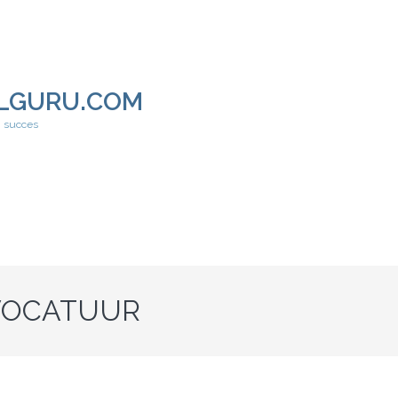
LGURU.COM
h succes
VOCATUUR