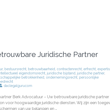
trouwbare Juridische Partner
ur
,
bestuursrecht
,
betrouwbaarheid
,
contractenrecht
,
erfrecht
,
experti
intellectueel eigendomsrecht
,
juridische bijstand
,
juridische partner
,
schappelijke betrokkenheid
,
ondernemingsrecht
,
persoonlijke
oedrecht
daclegalgurucom
catuur
artner Berk Advocatuur – Uw betrouwbare juridische partner
n voor hoogwaardige juridische diensten. Wij zijn een toege
rouwbare
schermen van uw belangen en …