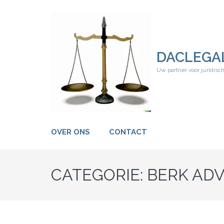
Ga
naar
inhoud
(druk
op
DACLEGA
Enter)
Uw partner voor juridisc
OVER ONS
CONTACT
CATEGORIE:
BERK AD