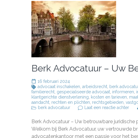
Berk Advocatuur – Uw Be
16 februari 2024
advocaat inschakelen
,
arbeidsrecht
,
berk advocatu
familierecht
,
gespecialiseerde advocaat
,
informeren
,
klantgerichte dienstverlening
,
kosten en tarieven
,
maat
aandacht
,
rechten en plichten
,
rechtsgebieden
,
vastg
op
berk advocatuur
Laat een reactie achter
Berk
Advo
Berk Advocatuur – Uw betrouwbare juridische p
–
Uw
Welkom bij Berk Advocatuur, uw vertrouwde bro
Bet
advocatenkantoor met een passie voor het be