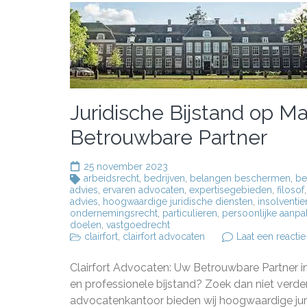
Juridische Bijstand op Ma
Betrouwbare Partner
25 november 2023
arbeidsrecht
,
bedrijven
,
belangen beschermen
,
be
advies
,
ervaren advocaten
,
expertisegebieden
,
filosof
advies
,
hoogwaardige juridische diensten
,
insolventie
ondernemingsrecht
,
particulieren
,
persoonlijke aanpa
doelen
,
vastgoedrecht
clairfort
,
clairfort advocaten
Laat een reactie
Clairfort Advocaten: Uw Betrouwbare Partner in
en professionele bijstand? Zoek dan niet verde
advocatenkantoor bieden wij hoogwaardige jurid