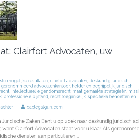
at: Clairfort Advocaten, uw
ste mogelijke resultaten
,
clairfort advocaten
,
deskundig juridisch
,
gerenommeerd advocatenkantoor
,
helder en begrijpelijk juridisch
recht
,
intellectueel eigendomsrecht
,
maat gemaakte strategieën
,
miss
k
,
professionele bijstand
,
recht toegankelijk
,
specifieke behoeften en
op
 achter
daclegalgurucom
Juridische
Bijstand
 Juridische Zaken Bent u op zoek naar deskundig juridisch ad
op
Maat:
r, want Clairfort Advocaten staat voor u klaar. Als gerenomm
Clairfort
ische diensten aan particulieren …
Advocaten,