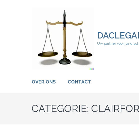
Ga
naar
inhoud
(druk
op
DACLEGA
Enter)
Uw partner voor juridisc
OVER ONS
CONTACT
CATEGORIE:
CLAIRFO