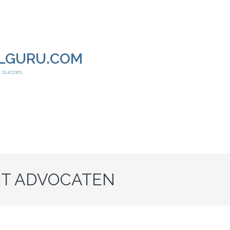
LGURU.COM
h succes
RT ADVOCATEN