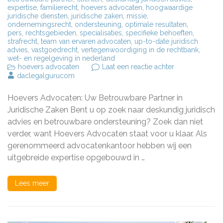
expertise
,
familierecht
,
hoevers advocaten
,
hoogwaardige
juridische diensten
,
juridische zaken
,
missie
,
ondernemingsrecht
,
ondersteuning
,
optimale resultaten
,
pers
,
rechtsgebieden
,
specialisaties
,
specifieke behoeften
,
strafrecht
,
team van ervaren advocaten
,
up-to-date juridisch
advies
,
vastgoedrecht
,
vertegenwoordiging in de rechtbank
,
wet- en regelgeving in nederland
op
hoevers advocaten
Laat een reactie achter
Hoevers
daclegalgurucom
Advocaten:
Uw
Hoevers Advocaten: Uw Betrouwbare Partner in
Betrouwbare
Partner
Juridische Zaken Bent u op zoek naar deskundig juridisch
voor
advies en betrouwbare ondersteuning? Zoek dan niet
Juridisch
verder, want Hoevers Advocaten staat voor u klaar. Als
Advies
en
gerenommeerd advocatenkantoor hebben wij een
Ondersteuning
uitgebreide expertise opgebouwd in …
Lees meer