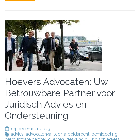
Hoevers Advocaten: Uw
Betrouwbare Partner voor
Juridisch Advies en
Ondersteuning
04 december 2023
advies
,
advocatenkantoor
,
arbeidsrecht
,
bemiddeling
,
betrouwbare partner
,
cliënten
,
deskundig juridisch advies
,