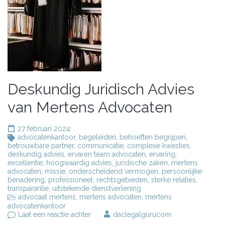
Deskundig Juridisch Advies
van Mertens Advocaten
27 februari 2024
advocatenkantoor
,
begeleiden
,
behoeften begrijpen
,
betrouwbare partner
,
communicatie
,
complexe kwesties
,
deskundig advies
,
ervaren team advocaten
,
ervaring
,
excellentie
,
hoogwaardig advies
,
juridische zaken
,
mertens
advocaten
,
missie
,
onderscheidend vermogen
,
persoonlijke
benadering
,
professioneel
,
rechtsgebieden
,
sterke relaties
,
transparantie
,
uitstekende dienstverlening
advocaat mertens
,
mertens advocaten
,
mertens
advocatenkantoor
op
Laat een reactie achter
daclegalgurucom
Deskundig