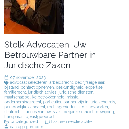
Stolk Advocaten: Uw
Betrouwbare Partner in
Juridische Zaken
07 november 2023
advocaat selecteren
,
arbeidsrecht
,
bedrijfseigenaar
,
bijstand
,
contact opnemen
,
deskundigheid
,
expertise
,
familierecht
,
juridisch advies
,
juridische diensten
,
maatschappelijke betrokkenheid
,
missie
,
ondernemingsrecht
,
particulier
,
partner zijn in juridische reis
,
persoonlijke aandacht
,
rechtsgebieden
,
stolk advocaten
,
strafrecht
,
succes van uw zaak
,
toegankelijkheid
,
toewijding
,
transparantie
,
vastgoedrecht
op
Uncategorized
Laat een reactie achter
Stolk
daclegalgurucom