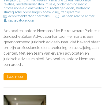
integriteit
,
juridisch adviseurs
,
juridische zaken
,
langdurige
relaties
,
mediationdiensten
,
missie
,
ondernemingsrecht
,
professionele dienstverlening
,
rechtsgebieden
,
strafrecht
,
strategische oplossingen
,
toewijding
,
transparantie
op
advocatenkantoor hermans
Laat een reactie achter
Deskun
daclegalgurucom
Juridis
Advies
Advocatenkantoor Hermans: Uw Betrouwbare Partner in
bij
Advoca
Juridische Zaken Advocatenkantoor Hermans is een
Herma
gerenommeerd juridisch adviesbureau dat bekend staat
om zijn professionele dienstverlening en toewijding aan
cliënten. Met een team van ervaren advocaten en
juridisch adviseurs biedt Advocatenkantoor Hermans
een breed …
Lees meer