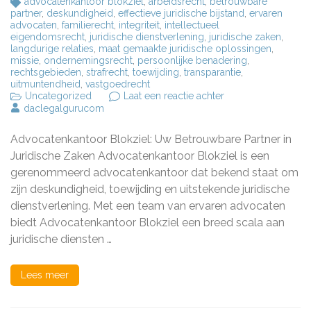
advocatenkantoor blokziel
,
arbeidsrecht
,
betrouwbare
partner
,
deskundigheid
,
effectieve juridische bijstand
,
ervaren
advocaten
,
familierecht
,
integriteit
,
intellectueel
eigendomsrecht
,
juridische dienstverlening
,
juridische zaken
,
langdurige relaties
,
maat gemaakte juridische oplossingen
,
missie
,
ondernemingsrecht
,
persoonlijke benadering
,
rechtsgebieden
,
strafrecht
,
toewijding
,
transparantie
,
uitmuntendheid
,
vastgoedrecht
op
Uncategorized
Laat een reactie achter
Deskundige
daclegalgurucom
Juridische
Bijstand
Advocatenkantoor Blokziel: Uw Betrouwbare Partner in
bij
Advocatenkantoor
Juridische Zaken Advocatenkantoor Blokziel is een
Blokziel
gerenommeerd advocatenkantoor dat bekend staat om
zijn deskundigheid, toewijding en uitstekende juridische
dienstverlening. Met een team van ervaren advocaten
biedt Advocatenkantoor Blokziel een breed scala aan
juridische diensten …
Lees meer