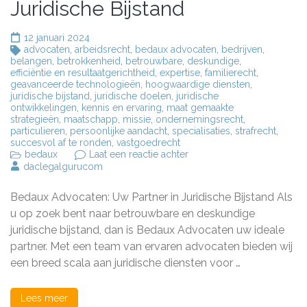
Juridische Bijstand
12 januari 2024
advocaten
,
arbeidsrecht
,
bedaux advocaten
,
bedrijven
,
belangen
,
betrokkenheid
,
betrouwbare
,
deskundige
,
efficiëntie en resultaatgerichtheid
,
expertise
,
familierecht
,
geavanceerde technologieën
,
hoogwaardige diensten
,
juridische bijstand
,
juridische doelen
,
juridische
ontwikkelingen
,
kennis en ervaring
,
maat gemaakte
strategieën
,
maatschapp
,
missie
,
ondernemingsrecht
,
particulieren
,
persoonlijke aandacht
,
specialisaties
,
strafrecht
,
succesvol af te ronden
,
vastgoedrecht
op
bedaux
Laat een reactie achter
Bedaux
daclegalgurucom
Advocaten:
Uw
Bedaux Advocaten: Uw Partner in Juridische Bijstand Als
Betrouwbare
Partner
u op zoek bent naar betrouwbare en deskundige
voor
juridische bijstand, dan is Bedaux Advocaten uw ideale
Juridische
partner. Met een team van ervaren advocaten bieden wij
Bijstand
een breed scala aan juridische diensten voor …
Lees meer