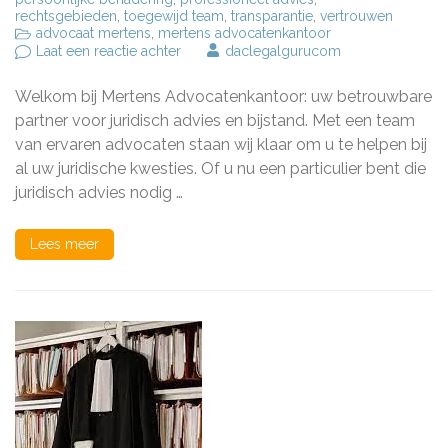
rechtsgebieden
,
toegewijd team
,
transparantie
,
vertrouwen
advocaat mertens
,
mertens advocatenkantoor
op
Laat een reactie achter
daclegalgurucom
Deskundig
Juridisch
Welkom bij Mertens Advocatenkantoor: uw betrouwbare
Advies
bij
partner voor juridisch advies en bijstand. Met een team
Mertens
van ervaren advocaten staan wij klaar om u te helpen bij
Advocatenkantoor
al uw juridische kwesties. Of u nu een particulier bent die
juridisch advies nodig …
Lees meer