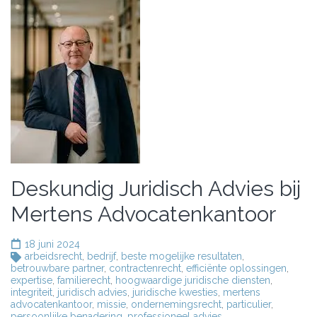
Deskundig Juridisch Advies bij
Mertens Advocatenkantoor
18 juni 2024
arbeidsrecht
,
bedrijf
,
beste mogelijke resultaten
,
betrouwbare partner
,
contractenrecht
,
efficiënte oplossingen
,
expertise
,
familierecht
,
hoogwaardige juridische diensten
,
integriteit
,
juridisch advies
,
juridische kwesties
,
mertens
advocatenkantoor
,
missie
,
ondernemingsrecht
,
particulier
,
persoonlijke benadering
,
professioneel advies
,