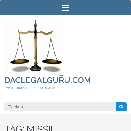
Ga
naar
inhoud
(druk
op
Enter)
DACLEGALGURU.COM
Uw partner voor juridisch succes
Zoeken
naar:
TAG:
MISSIE