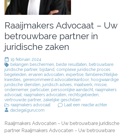
Raaijmakers Advocaat – Uw
betrouwbare partner in
juridische zaken
19 februari 2024
belangen beschermen
,
beste resultaten
,
betrouwbare
juridische partner
,
bijstand
,
complexe juridische proces
begeleiden
,
ervaren advocaten
,
expertise
,
familierechtelijke
kwesties
,
gerenommeerd advocatenkantoor
,
hoogwaardige
juridische diensten
,
juridisch advies
,
maatwerk
,
missie
,
ondernemer
,
particulier
,
persoonlijke aandacht
,
raaijmakers
advocaat
,
raaijmakers advocaten
,
rechtsgebieden
,
vertrouwde partner
,
zakelijke geschillen
op
raaijmakers advocaat
Laat een reactie achter
Raaijmakers
daclegalgurucom
Advocaat
–
Raaijmakers Advocaten – Uw betrouwbare juridische
Uw
betrouwbare
partner Raaijmakers Advocaten – Uw betrouwbare