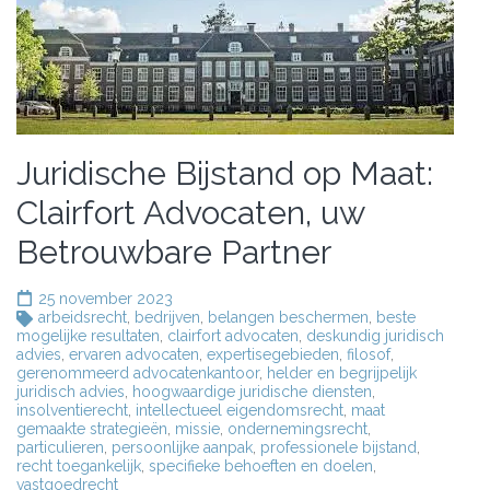
Juridische Bijstand op Maat:
Clairfort Advocaten, uw
Betrouwbare Partner
25 november 2023
arbeidsrecht
,
bedrijven
,
belangen beschermen
,
beste
mogelijke resultaten
,
clairfort advocaten
,
deskundig juridisch
advies
,
ervaren advocaten
,
expertisegebieden
,
filosof
,
gerenommeerd advocatenkantoor
,
helder en begrijpelijk
juridisch advies
,
hoogwaardige juridische diensten
,
insolventierecht
,
intellectueel eigendomsrecht
,
maat
gemaakte strategieën
,
missie
,
ondernemingsrecht
,
particulieren
,
persoonlijke aanpak
,
professionele bijstand
,
recht toegankelijk
,
specifieke behoeften en doelen
,
vastgoedrecht