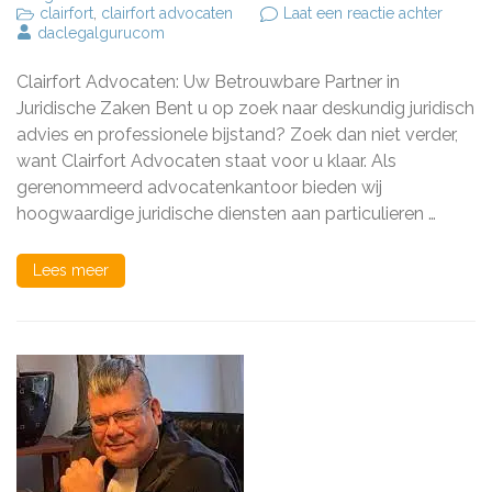
op
clairfort
,
clairfort advocaten
Laat een reactie achter
Juridi
daclegalgurucom
Bijstan
op
Clairfort Advocaten: Uw Betrouwbare Partner in
Maat:
Clairfor
Juridische Zaken Bent u op zoek naar deskundig juridisch
Advoca
advies en professionele bijstand? Zoek dan niet verder,
uw
want Clairfort Advocaten staat voor u klaar. Als
Betrou
Partner
gerenommeerd advocatenkantoor bieden wij
hoogwaardige juridische diensten aan particulieren …
Lees meer