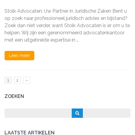
Advocaten:
Uw
Stolk Advocaten: Uw Partner in Juridische Zaken Bent u
Betrouwbare
Partner
op zoek naar professioneel juridisch advies en bijstand?
in
Zoek dan niet verder, want Stolk Advocaten is er om u te
Juridische
helpen. Wij zijn een gerenommeerd advocatenkantoor
Zaken
met een uitgebreide expertise in …
Lees meer
Berichten
Pagina
Pagina
1
2
>
paginering
ZOEKEN
LAATSTE ARTIKELEN