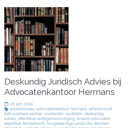
Deskundig Juridisch Advies bij
Advocatenkantoor Hermans
26 juni 2024
adviesbureau
,
advocatenkantoor hermans
,
arbeidsrecht
,
betrouwbare partner
,
contracten opstellen
,
deskundig
advies
,
effectieve vertegenwoordiging
,
ervaren advocaten
,
expertise
,
familierecht
,
hoogwaardige juridische diensten
,