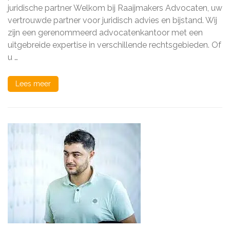
partner
juridische partner Welkom bij Raaijmakers Advocaten, uw
in
vertrouwde partner voor juridisch advies en bijstand. Wij
juridische
zaken
zijn een gerenommeerd advocatenkantoor met een
uitgebreide expertise in verschillende rechtsgebieden. Of
u …
Lees meer