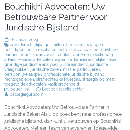
Bouchikhi Advocaten: Uw
Betrouwbare Partner voor
Juridische Bijstand
16 januari 2024
arbeidsrechtelijke geschillen
,
bedrijven
,
belangen
behartigen
,
beste resultaten
,
betrokken aanpak
,
betrouwbare
partner
,
bouchikhi advocaat
,
contact opnemen
,
deskundig
advies
,
ervaren advocaten
,
expertise
,
familierechtelijke zaken
,
grondige juridische analyses
,
juiste aandacht
,
juridische
vraagstukken
,
juridische zaken
,
missie
,
particulieren
,
persoonlijke aanpak
,
professionele juridische bijstand
,
rechtsgebieden
,
strafrechtelijke kwesties
,
strategie op maat
,
toegewijde advocaten
,
vastberadenheid
op
bouchikhi
Laat een reactie achter
Bouchikhi
daclegalgurucom
Advocaten:
Uw
Bouchikhi Advocaten: Uw Betrouwbare Partner in
Betrouwbare
Partner
Juridische Zaken Als u op zoek bent naar professionele
voor
juridische bijstand, dan kunt u vertrouwen op Bouchikhi
Juridische
Advocaten. Met een team van ervaren en toegewijde
Bijstand