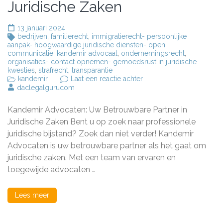
Juridische Zaken
13 januari 2024
bedrijven
,
familierecht
,
immigratierecht- persoonlijke
aanpak- hoogwaardige juridische diensten- open
communicatie
,
kandemir advocaat
,
ondernemingsrecht
,
organisaties- contact opnemen- gemoedsrust in juridische
kwesties
,
strafrecht
,
transparantie
op
kandemir
Laat een reactie achter
Kandemir
daclegalgurucom
Advocaten:
Uw
Kandemir Advocaten: Uw Betrouwbare Partner in
Betrouwbare
Partner
Juridische Zaken Bent u op zoek naar professionele
in
juridische bijstand? Zoek dan niet verder! Kandemir
Juridische
Advocaten is uw betrouwbare partner als het gaat om
Zaken
juridische zaken. Met een team van ervaren en
toegewijde advocaten …
Lees meer