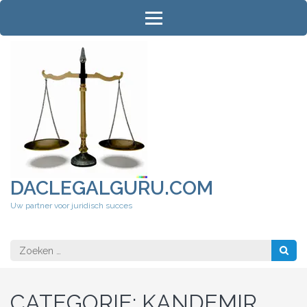
Ga
naar
inhoud
(druk
op
Enter)
DACLEGALGURU.COM
Uw partner voor juridisch succes
Zoeken
naar:
CATEGORIE:
KANDEMIR