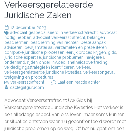
Verkeersgerelateerde
Juridische Zaken
12 december 2023
advocaat gespecialiseerd in verkeersstrafrecht
,
advocaat
nodig hebben
,
advocaat verkeersstrafrecht
,
belangen
beschermen
,
bescherming van rechten
,
beste aanpak
adviseren
,
bewijsmateriaal verzamelen en presenteren
,
complexe juridische processen
,
eerlijk proces krijgen
,
gids
,
juridische expertise
,
juridische problemen
,
navigeren
,
onderhand
,
rijden onder invloed
,
snelheidsovertreding
,
verdedigingsstrategieën identificeren
,
verkeer
,
verkeersgerelateerde juridische kwesties
,
verkeersongeval
,
wetgeving en procedures
op
verkeersstrafrecht
Laat een reactie achter
Advocaat
daclegalgurucom
Verkeersstrafrec
Uw
Advocaat Verkeersstrafrecht: Uw Gids bij
Expert
in
Verkeersgerelateerde Juridische Kwesties Het verkeer is
Verkeersgerelat
een alledaags aspect van ons leven, maar soms kunnen
Juridische
er situaties ontstaan waarin u geconfronteerd wordt met
Zaken
juridische problemen op de weg. Of het nu gaat om een