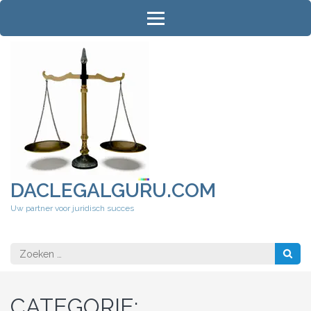
Ga
naar
inhoud
(druk
op
Enter)
DACLEGALGURU.COM
Uw partner voor juridisch succes
Zoeken
naar:
CATEGORIE: