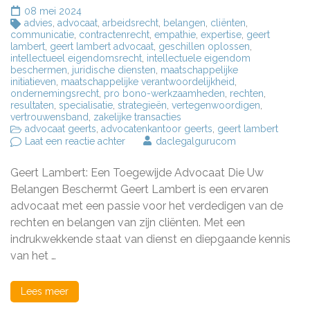
08 mei 2024
advies
,
advocaat
,
arbeidsrecht
,
belangen
,
cliënten
,
communicatie
,
contractenrecht
,
empathie
,
expertise
,
geert
lambert
,
geert lambert advocaat
,
geschillen oplossen
,
intellectueel eigendomsrecht
,
intellectuele eigendom
beschermen
,
juridische diensten
,
maatschappelijke
initiatieven
,
maatschappelijke verantwoordelijkheid
,
ondernemingsrecht
,
pro bono-werkzaamheden
,
rechten
,
resultaten
,
specialisatie
,
strategieën
,
vertegenwoordigen
,
vertrouwensband
,
zakelijke transacties
advocaat geerts
,
advocatenkantoor geerts
,
geert lambert
op
Laat een reactie achter
daclegalgurucom
Geert
Lambert:
Geert Lambert: Een Toegewijde Advocaat Die Uw
Uw
Betrouwbare
Belangen Beschermt Geert Lambert is een ervaren
Advocaat
advocaat met een passie voor het verdedigen van de
voor
rechten en belangen van zijn cliënten. Met een
Juridische
Bijstand
indrukwekkende staat van dienst en diepgaande kennis
van het …
Lees meer