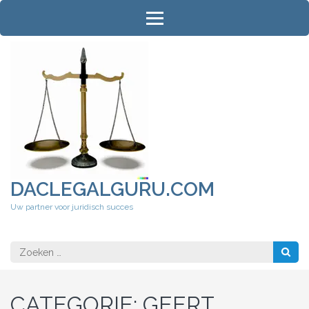
Ga
naar
inhoud
(druk
op
Enter)
DACLEGALGURU.COM
Uw partner voor juridisch succes
Zoeken
naar:
CATEGORIE:
GEERT