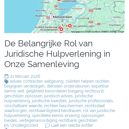
De Belangrijke Rol van
Juridische Hulpverlening in
Onze Samenleving
21 februari 2026
advies contracten wetgeving
,
cliënten helpen rechten
begrijpen verdedigen
,
diensten ondersteunen
,
expertise
kennis wet
,
gelijkheid bevorderen toegang rechtssyst
,
geschillen oplossen
,
juridisch advies
,
juridische
hulpverlening
,
juridische kwesties
,
juridische professionals
,
onschatbare waarde
,
rechten beschermen
,
rechtsstaat
waarborgen
,
rechtvaardigheid handhaven
,
rol van juridische
hulpverlening
,
specifieke kennis ervaring oplossingen
bieden
,
vertegenwoordiging rechtbank geschillen
op
Uncategorized
Laat een reactie achter