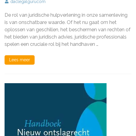
De
daclegalgurucom
Belangrijke
Rol
De rol van juridische hulpverlening in onze samenleving
van
Juridische
is van onschatbare waarde. Of het nu gaat om het
Hulpverlening
oplossen van geschillen, het beschermen van rechten of
in
het bieden van juridisch advies, juridische professionals
Onze
Samenleving
spelen een cruciale rol bij het handhaven …
Lees meer