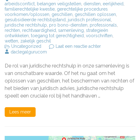
arbeidsconflict
,
belangen veiligstellen
,
diensten
,
eerlijkheid
,
familierechtelijke kwestie
,
gerechtelijke procedures
voorkomen/oplossen
,
geschillen
,
geschillen oplossen
,
gesubsidieerde rechtsbijstand
,
juridisch professional
,
juridische rechtshulp
,
pro bono-diensten
,
professionals
,
rechten
,
rechtvaardigheid
,
samenleving
,
strategieën
ontwikkelen
,
toegang tot gerechtigheid
,
voorschriften
,
wetten
,
zakelijk geschil
op
Uncategorized
Laat een reactie achter
De
daclegalgurucom
Belangrijke
Rol
De rol van juridische rechtshulp in onze samenleving is
van
Juridische
van onschatbare waarde. Of het nu gaat om het
Rechtshulp
oplossen van geschillen, het beschermen van rechten of
in
het bieden van juridisch advies, juridische rechtshulp
de
Samenleving
speelt een cruciale rol bij het handhaven …
Lees meer