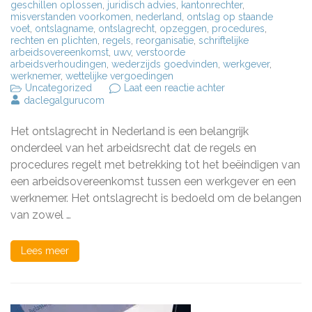
geschillen oplossen
,
juridisch advies
,
kantonrechter
,
misverstanden voorkomen
,
nederland
,
ontslag op staande
voet
,
ontslagname
,
ontslagrecht
,
opzeggen
,
procedures
,
rechten en plichten
,
regels
,
reorganisatie
,
schriftelijke
arbeidsovereenkomst
,
uwv
,
verstoorde
arbeidsverhoudingen
,
wederzijds goedvinden
,
werkgever
,
werknemer
,
wettelijke vergoedingen
op
Uncategorized
Laat een reactie achter
Alles
daclegalgurucom
wat
u
Het ontslagrecht in Nederland is een belangrijk
moet
weten
onderdeel van het arbeidsrecht dat de regels en
over
procedures regelt met betrekking tot het beëindigen van
het
een arbeidsovereenkomst tussen een werkgever en een
Nederlandse
ontslagrecht
werknemer. Het ontslagrecht is bedoeld om de belangen
van zowel …
Lees meer