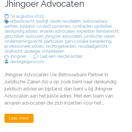
Jhingoer Advocaten
05 augustus 2025
arbeidsrecht
,
bedrijf
,
beste resultaten
,
betrouwbare
partner
,
bijstand
,
contact opnemen
,
contracten opstellen
,
deskundig advies
,
ervaren advocaten
,
expertise
,
familierecht
,
geschillen oplossen
,
jhingoer advocaten
,
juridische zaken
,
ondernemingsrecht
,
particulier
,
persoonlijke benadering
,
professioneel advies
,
rechtsgebieden
,
resultaatgericht
,
strafrecht
,
strategie ontwikkelen
op
jhingoer
Laat een reactie achter
Deskundig
daclegalgurucom
Juridisch
Advies
Jhingoer Advocaten: Uw Betrouwbare Partner in
bij
Jhingoer
Juridische Zaken Als u op zoek bent naar deskundig
Advocaten
juridisch advies en bijstand, dan bent u bij Jhingoer
Advocaten aan het juiste adres. Met een team van
ervaren advocaten die zich inzetten voor het …
Lees meer