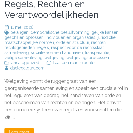
Regels, Rechten en
Verantwoordelijkheden
11 mei 2026
belangen
,
democratische besluitvorming
,
gelijke kansen
,
geschillen oplossen
,
individuen en organisaties
,
jurisdictie
,
maatschappelijke normen
,
orde en structuur
,
rechten
,
rechtsgebieden
,
regels
,
respect voor de rechtsstaat
,
samenleving
,
sociale normen handhaven
,
transparantie
,
veilige samenleving
,
wetgeving
,
wetgevingsprocessen
op
Uncategorized
Laat een reactie achter
De
daclegalgurucom
Essentie
van
Wetgeving vormt de ruggengraat van een
Wetgeving:
Regels,
georganiseerde samenleving en speelt een cruciale rol in
Rechten
het reguleren van gedrag, het handhaven van orde en
en
het beschermen van rechten en belangen. Het omvat
Verantwoordelijkh
een complex systeem van regels en voorschriften die
zijn …
Lees meer