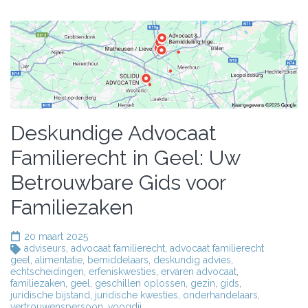
Deskundige Advocaat
Familierecht in Geel: Uw
Betrouwbare Gids voor
Familiezaken
20 maart 2025
adviseurs
,
advocaat familierecht
,
advocaat familierecht
geel
,
alimentatie
,
bemiddelaars
,
deskundig advies
,
echtscheidingen
,
erfeniskwesties
,
ervaren advocaat
,
familiezaken
,
geel
,
geschillen oplossen
,
gezin
,
gids
,
juridische bijstand
,
juridische kwesties
,
onderhandelaars
,
vertrouwenspersoon
,
voogdij