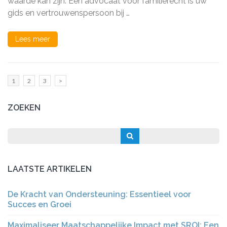
waarde kan zijn. Een advocaat voor familierecht is uw
gids en vertrouwenspersoon bij …
Lees meer
Berichten
Pagina
Pagina
Pagina
1
2
3
>
paginering
ZOEKEN
LAATSTE ARTIKELEN
De Kracht van Ondersteuning: Essentieel voor
Succes en Groei
Maximaliseer Maatschappelijke Impact met SROI: Een