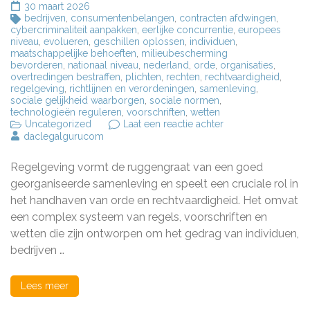
30 maart 2026
bedrijven
,
consumentenbelangen
,
contracten afdwingen
,
cybercriminaliteit aanpakken
,
eerlijke concurrentie
,
europees
niveau
,
evolueren
,
geschillen oplossen
,
individuen
,
maatschappelijke behoeften
,
milieubescherming
bevorderen
,
nationaal niveau
,
nederland
,
orde
,
organisaties
,
overtredingen bestraffen
,
plichten
,
rechten
,
rechtvaardigheid
,
regelgeving
,
richtlijnen en verordeningen
,
samenleving
,
sociale gelijkheid waarborgen
,
sociale normen
,
technologieën reguleren
,
voorschriften
,
wetten
op
Uncategorized
Laat een reactie achter
De
daclegalgurucom
Belangrijkheid
van
Regelgeving vormt de ruggengraat van een goed
Regelgeving
in
georganiseerde samenleving en speelt een cruciale rol in
de
het handhaven van orde en rechtvaardigheid. Het omvat
Samenleving
een complex systeem van regels, voorschriften en
wetten die zijn ontworpen om het gedrag van individuen,
bedrijven …
Lees meer