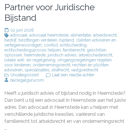
Partner voor Juridische
Bijstand
02 juni 2026
advocaat
,
advocaat heemstede
,
alimentatie
,
arbeidsrecht
,
bedrijf
,
bezittingen verdelen
,
bijstand
,
cliënten adviseren en
vertegenwoordigen
,
conflict
,
echtscheiding
,
echtscheidingsproces helpen
,
familierecht
,
geschillen
oplossen
,
heemstede
,
juridisch advies
,
letselschaderecht
,
lokale wet- en regelgeving
,
omgangsregelingen regelen
voor kinderen
,
ondernemingsrecht
,
rechten en plichten
adviseren
,
specialisaties
,
strafrecht
,
vastgoedrecht
op
Uncategorized
Laat een reactie achter
Deskundige
daclegalgurucom
Advocaten
in
Heeft u juridisch advies of bijstand nodig in Heemstede?
Heemstede:
Uw
Dan bent u bij een advocaat in Heemstede aan het juiste
Betrouwbare
adres. Een advocaat in Heemstede kan u helpen met
Partner
verschillende juridische kwesties, variërend van
voor
Juridische
familierecht tot arbeidsrecht en van ondernemingsrecht
Bijstand
…