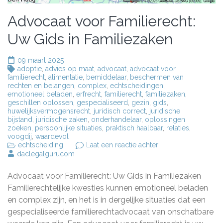
Advocaat voor Familierecht:
Uw Gids in Familiezaken
09 maart 2025
adoptie
,
advies op maat
,
advocaat
,
advocaat voor
familierecht
,
alimentatie
,
bemiddelaar
,
beschermen van
rechten en belangen
,
complex
,
echtscheidingen
,
emotioneel beladen
,
erfrecht
,
familierecht
,
familiezaken
,
geschillen oplossen
,
gespecialiseerd
,
gezin
,
gids
,
huwelijksvermogensrecht
,
juridisch correct
,
juridische
bijstand
,
juridische zaken
,
onderhandelaar
,
oplossingen
zoeken
,
persoonlijke situaties
,
praktisch haalbaar
,
relaties
,
voogdij
,
waardevol
op
echtscheiding
Laat een reactie achter
Advocaat
daclegalgurucom
voor
Familierecht:
Advocaat voor Familierecht: Uw Gids in Familiezaken
Uw
Gids
Familierechtelijke kwesties kunnen emotioneel beladen
in
en complex zijn, en het is in dergelijke situaties dat een
Familiezaken
gespecialiseerde familierechtadvocaat van onschatbare