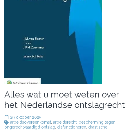
Alles wat u moet weten over
het Nederlandse ontslagrecht
29 oktober 2025
arbeidsovereenkomst
,
arbeidsrecht
,
bescherming tegen
ongerechtvaardigd ontslag
,
disfunctioneren
,
drastische
,