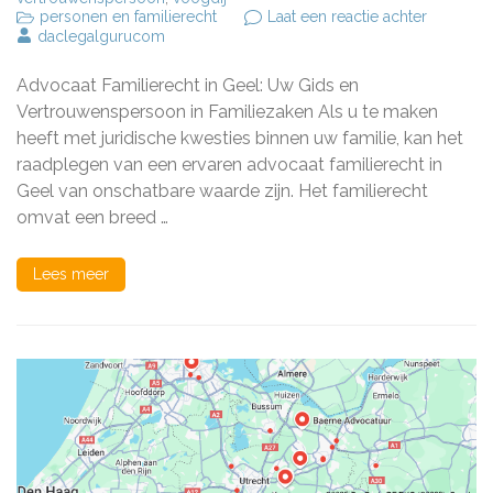
op
personen en familierecht
Laat een reactie achter
Deskund
daclegalgurucom
Advocaat
Familiere
Advocaat Familierecht in Geel: Uw Gids en
in
Geel:
Vertrouwenspersoon in Familiezaken Als u te maken
Uw
heeft met juridische kwesties binnen uw familie, kan het
Betrouwb
raadplegen van een ervaren advocaat familierecht in
Gids
voor
Geel van onschatbare waarde zijn. Het familierecht
Familiez
omvat een breed …
Lees meer