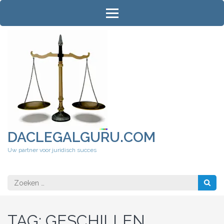
Ga
naar
inhoud
(druk
op
Enter)
DACLEGALGURU.COM
Uw partner voor juridisch succes
Zoeken
naar:
TAG:
GESCHILLEN