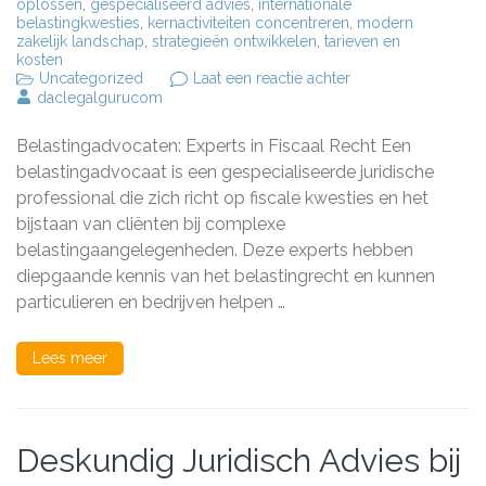
oplossen
,
gespecialiseerd advies
,
internationale
belastingkwesties
,
kernactiviteiten concentreren
,
modern
zakelijk landschap
,
strategieën ontwikkelen
,
tarieven en
kosten
op
Uncategorized
Laat een reactie achter
De
daclegalgurucom
Rol
van
Belastingadvocaten: Experts in Fiscaal Recht Een
een
Belastingadvocaat
belastingadvocaat is een gespecialiseerde juridische
in
professional die zich richt op fiscale kwesties en het
het
bijstaan van cliënten bij complexe
Fiscale
Landschap
belastingaangelegenheden. Deze experts hebben
diepgaande kennis van het belastingrecht en kunnen
particulieren en bedrijven helpen …
Lees meer
Deskundig Juridisch Advies bij