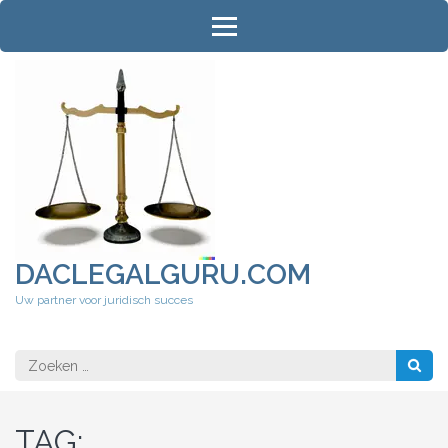
Ga
naar
inhoud
(druk
op
Enter)
DACLEGALGURU.COM
Uw partner voor juridisch succes
Zoeken
naar:
TAG: