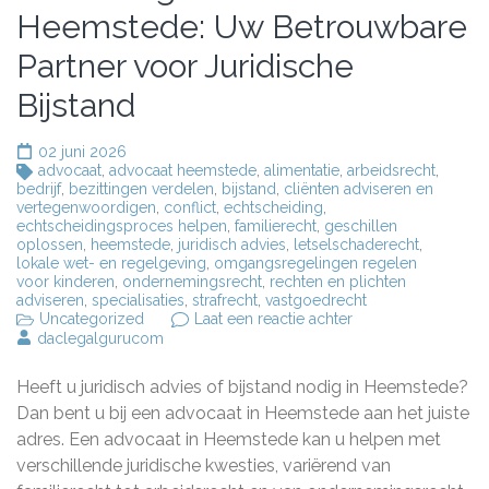
Heemstede: Uw Betrouwbare
Partner voor Juridische
Bijstand
02 juni 2026
advocaat
,
advocaat heemstede
,
alimentatie
,
arbeidsrecht
,
bedrijf
,
bezittingen verdelen
,
bijstand
,
cliënten adviseren en
vertegenwoordigen
,
conflict
,
echtscheiding
,
echtscheidingsproces helpen
,
familierecht
,
geschillen
oplossen
,
heemstede
,
juridisch advies
,
letselschaderecht
,
lokale wet- en regelgeving
,
omgangsregelingen regelen
voor kinderen
,
ondernemingsrecht
,
rechten en plichten
adviseren
,
specialisaties
,
strafrecht
,
vastgoedrecht
op
Uncategorized
Laat een reactie achter
Deskundige
daclegalgurucom
Advocaten
in
Heeft u juridisch advies of bijstand nodig in Heemstede?
Heemstede:
Uw
Dan bent u bij een advocaat in Heemstede aan het juiste
Betrouwbare
adres. Een advocaat in Heemstede kan u helpen met
Partner
verschillende juridische kwesties, variërend van
voor
Juridische