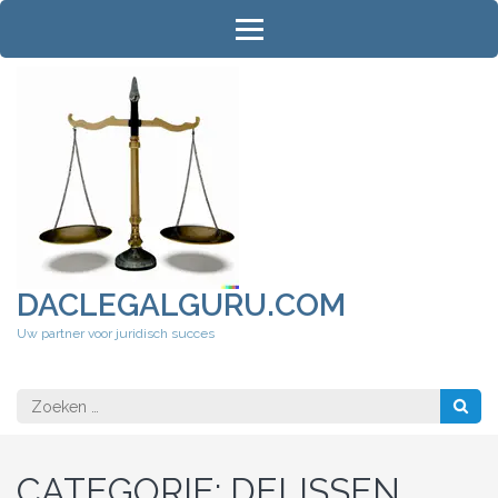
Ga
naar
inhoud
(druk
op
Enter)
DACLEGALGURU.COM
Uw partner voor juridisch succes
Zoeken
naar:
CATEGORIE:
DELISSEN