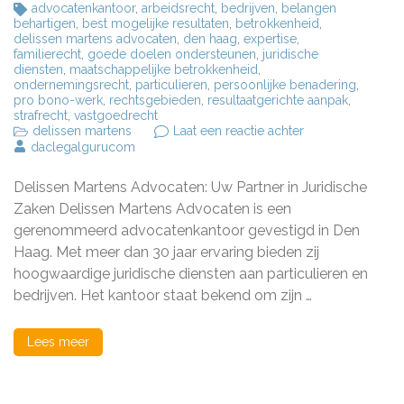
advocatenkantoor
,
arbeidsrecht
,
bedrijven
,
belangen
behartigen
,
best mogelijke resultaten
,
betrokkenheid
,
delissen martens advocaten
,
den haag
,
expertise
,
familierecht
,
goede doelen ondersteunen
,
juridische
diensten
,
maatschappelijke betrokkenheid
,
ondernemingsrecht
,
particulieren
,
persoonlijke benadering
,
pro bono-werk
,
rechtsgebieden
,
resultaatgerichte aanpak
,
strafrecht
,
vastgoedrecht
op
delissen martens
Laat een reactie achter
Delissen
daclegalgurucom
Martens
Advocaten:
Delissen Martens Advocaten: Uw Partner in Juridische
Uw
Betrouwbare
Zaken Delissen Martens Advocaten is een
Partner
gerenommeerd advocatenkantoor gevestigd in Den
in
Haag. Met meer dan 30 jaar ervaring bieden zij
Juridische
Zaken
hoogwaardige juridische diensten aan particulieren en
bedrijven. Het kantoor staat bekend om zijn …
Lees meer