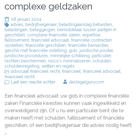
complexe geldzaken
08 januari 2024
advies
,
bedrijfseigenaar
,
belastingaanslag betwisten
,
belastingen
,
beleggingen
,
bemiddelaar tussen partijen in
geschillen
,
complexe financiële zaken
,
expertise
,
faillissement
,
financieel advocaat
,
financiële contracten
opstellen
,
financiële geschillen
,
financiële transacties
,
geschil met financiële instelling
,
gids
,
juridische positie
,
juridische procedures
,
minnelijke schikking
,
particulier
,
rechten beschermen
,
risico's minimaliseren
,
schulden
,
schuldenregeling
,
wetten en regels
advocaat financieel recht
,
financieel
,
financieel advocaat
,
financieel recht
op
Laat een reactie achter
daclegalgurucom
De
meerwaarde
Een financieel advocaat: uw gids in complexe financiële
van
een
zaken Financiële kwesties kunnen vaak ingewikkeld en
financieel
overweldigend zijn. Of u nu een particulier bent die te
advocaat
maken heeft met schulden, faillissement of financiële
bij
complexe
geschillen, of een bedrijfseigenaar die advies nodig heeft
geldzaken
…