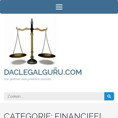
Ga
naar
inhoud
(druk
op
Enter)
DACLEGALGURU.COM
Uw partner voor juridisch succes
Zoeken
naar:
CATEGORIE:
FINANCIEEL