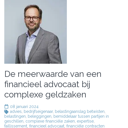
De meerwaarde van een
financieel advocaat bij
complexe geldzaken
08 januari 2024
advies
,
bedrijfseigenaar
,
belastingaanslag betwisten
,
belastingen
,
beleggingen
,
bemiddelaar tussen partijen in
geschillen
,
complexe financiële zaken
,
expertise
,
faillissement
,
financieel advocaat
,
financiële contracten