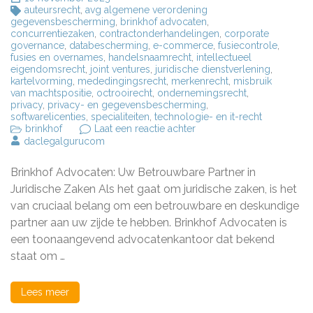
auteursrecht
,
avg algemene verordening
gegevensbescherming
,
brinkhof advocaten
,
concurrentiezaken
,
contractonderhandelingen
,
corporate
governance
,
databescherming
,
e-commerce
,
fusiecontrole
,
fusies en overnames
,
handelsnaamrecht
,
intellectueel
eigendomsrecht
,
joint ventures
,
juridische dienstverlening
,
kartelvorming
,
mededingingsrecht
,
merkenrecht
,
misbruik
van machtspositie
,
octrooirecht
,
ondernemingsrecht
,
privacy
,
privacy- en gegevensbescherming
,
softwarelicenties
,
specialiteiten
,
technologie- en it-recht
op
brinkhof
Laat een reactie achter
Brinkhof
daclegalgurucom
Advocaten:
Uw
Brinkhof Advocaten: Uw Betrouwbare Partner in
Betrouwbare
Partner
Juridische Zaken Als het gaat om juridische zaken, is het
voor
van cruciaal belang om een betrouwbare en deskundige
Juridisch
partner aan uw zijde te hebben. Brinkhof Advocaten is
Advies
en
een toonaangevend advocatenkantoor dat bekend
Bijstand
staat om …
Lees meer