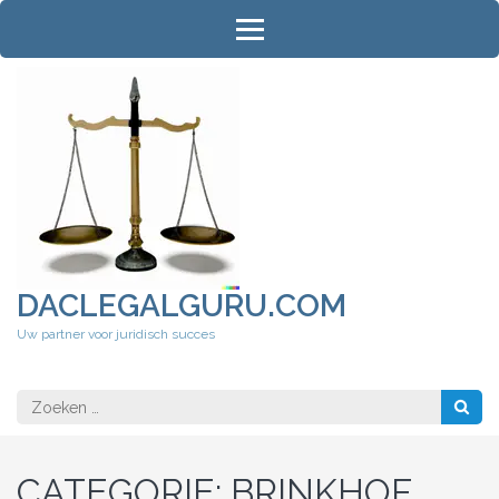
Ga
naar
inhoud
(druk
op
Enter)
DACLEGALGURU.COM
Uw partner voor juridisch succes
Zoeken
naar:
CATEGORIE:
BRINKHOF