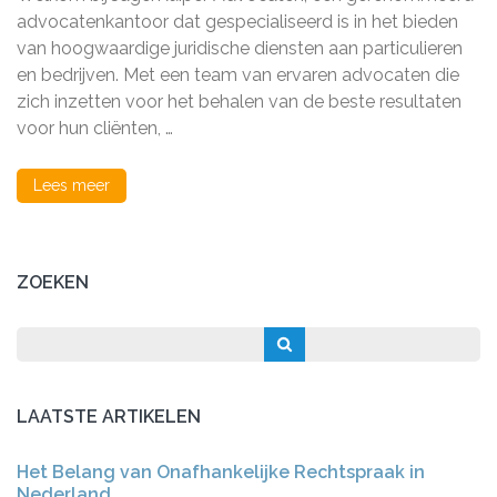
Deskundige
Juridische
advocatenkantoor dat gespecialiseerd is in het bieden
Diensten
van hoogwaardige juridische diensten aan particulieren
van
en bedrijven. Met een team van ervaren advocaten die
JagerKuiper
Advocaten
zich inzetten voor het behalen van de beste resultaten
voor hun cliënten, …
Lees meer
ZOEKEN
LAATSTE ARTIKELEN
Het Belang van Onafhankelijke Rechtspraak in
Nederland