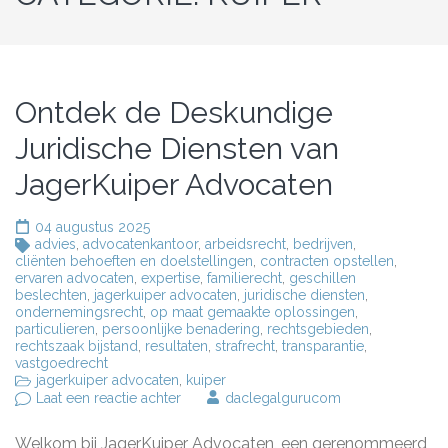
Ontdek de Deskundige
Juridische Diensten van
JagerKuiper Advocaten
04 augustus 2025
advies
,
advocatenkantoor
,
arbeidsrecht
,
bedrijven
,
cliënten behoeften en doelstellingen
,
contracten opstellen
,
ervaren advocaten
,
expertise
,
familierecht
,
geschillen
beslechten
,
jagerkuiper advocaten
,
juridische diensten
,
ondernemingsrecht
,
op maat gemaakte oplossingen
,
particulieren
,
persoonlijke benadering
,
rechtsgebieden
,
rechtszaak bijstand
,
resultaten
,
strafrecht
,
transparantie
,
vastgoedrecht
jagerkuiper advocaten
,
kuiper
op
Laat een reactie achter
daclegalgurucom
Ontdek
de
Welkom bij JagerKuiper Advocaten, een gerenommeerd