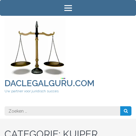
Ga
naar
inhoud
(druk
op
Enter)
DACLEGALGURU.COM
Uw partner voor juridisch succes
Zoeken
naar:
CATEGORIE:
KUIPER