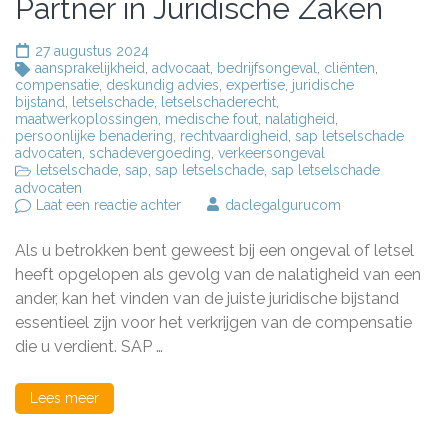
Partner in Juridische Zaken
27 augustus 2024
aansprakelijkheid
,
advocaat
,
bedrijfsongeval
,
cliënten
,
compensatie
,
deskundig advies
,
expertise
,
juridische
bijstand
,
letselschade
,
letselschaderecht
,
maatwerkoplossingen
,
medische fout
,
nalatigheid
,
persoonlijke benadering
,
rechtvaardigheid
,
sap letselschade
advocaten
,
schadevergoeding
,
verkeersongeval
letselschade
,
sap
,
sap letselschade
,
sap letselschade
advocaten
op
Laat een reactie achter
daclegalgurucom
Deskundige
Bijstand
Als u betrokken bent geweest bij een ongeval of letsel
van
SAP
heeft opgelopen als gevolg van de nalatigheid van een
Letselschade
ander, kan het vinden van de juiste juridische bijstand
Advocaten:
essentieel zijn voor het verkrijgen van de compensatie
Uw
Partner
die u verdient. SAP …
in
Juridische
Zaken
Lees meer