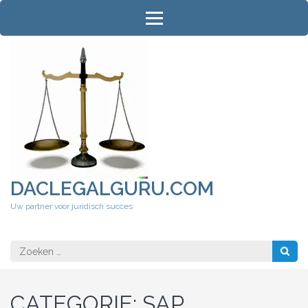
Ga
naar
inhoud
(druk
op
Enter)
DACLEGALGURU.COM
Uw partner voor juridisch succes
Zoeken
naar:
CATEGORIE:
SAP