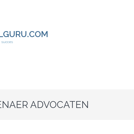
LGURU.COM
h succes
ENAER ADVOCATEN