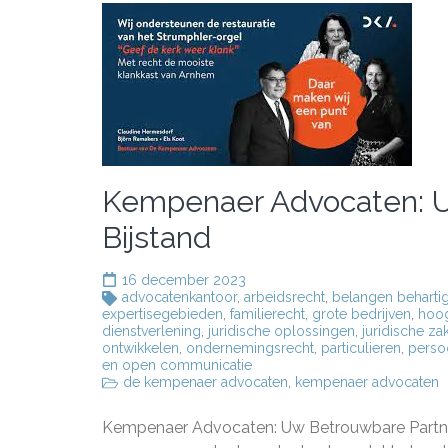
Kempenaer Advocaten: Uw
Bijstand
16 december 2023
advocatenkantoor
,
arbeidsrecht
,
belangen beharti
expertisegebieden
,
familierecht
,
grote bedrijven
,
hoog
dienstverlening
,
juridische oplossingen
,
juridische za
ontwikkelen
,
ondernemingsrecht
,
particulieren
,
perso
en open communicatie
de kempenaer advocaten
,
kempenaer advocaten
Kempenaer Advocaten: Uw Betrouwbare Partner