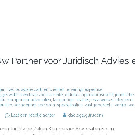
 Partner voor Juridisch Advies 
gen
,
betrouwbare partner
,
cliënten
,
ervaring
,
expertise
,
gekwalificeerde advocaten
,
intellectueel eigendomsrecht
,
juridische
ken
,
kempenaer advocaten
,
langdurige relaties
,
maatwerk strategieën
onlijke benadering
,
sectoren
,
specialisaties
,
vastgoedrecht
,
vertrouwe
op
Laat een reactie achter
daclegalgurucom
Kempenaer
Advocaten:
 in Juridische Zaken Kempenaer Advocaten is een
Uw