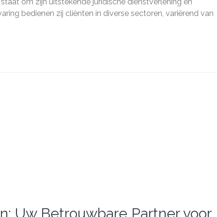
Partner
at om zijn uitstekende juridische dienstverlening en
voor
ring bedienen zij cliënten in diverse sectoren, variërend van
Juridisch
Advies
en
Bijstand
: Uw Betrouwbare Partner voor