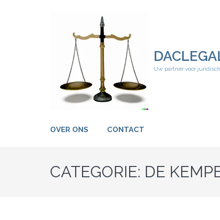
Ga
naar
inhoud
(druk
op
DACLEGA
Enter)
Uw partner voor juridisc
OVER ONS
CONTACT
CATEGORIE:
DE KEMP