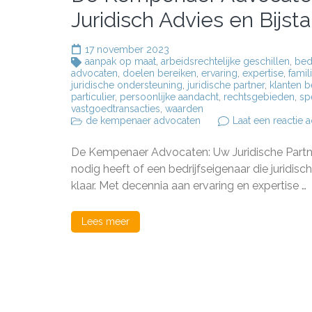
Juridisch Advies en Bijst
17 november 2023
aanpak op maat
,
arbeidsrechtelijke geschillen
,
bed
advocaten
,
doelen bereiken
,
ervaring
,
expertise
,
famil
juridische ondersteuning
,
juridische partner
,
klanten 
particulier
,
persoonlijke aandacht
,
rechtsgebieden
,
sp
vastgoedtransacties
,
waarden
de kempenaer advocaten
Laat een reactie a
De Kempenaer Advocaten: Uw Juridische Partner 
nodig heeft of een bedrijfseigenaar die jurid
klaar. Met decennia aan ervaring en expertise …
Lees meer