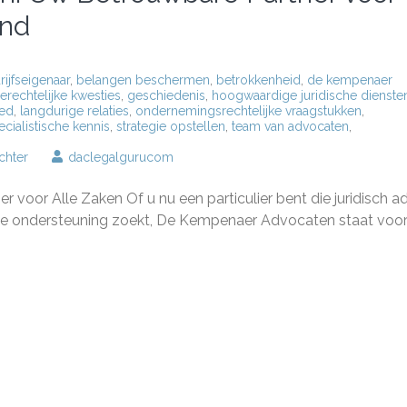
and
rijfseigenaar
,
belangen beschermen
,
betrokkenheid
,
de kempenaer
ierechtelijke kwesties
,
geschiedenis
,
hoogwaardige juridische dienste
bed
,
langdurige relaties
,
ondernemingsrechtelijke vraagstukken
,
ecialistische kennis
,
strategie opstellen
,
team van advocaten
,
op
chter
daclegalgurucom
De
Kempenaer
voor Alle Zaken Of u nu een particulier bent die juridisch a
Advocaten:
Uw
ische ondersteuning zoekt, De Kempenaer Advocaten staat voor
Betrouwbare
Partner
voor
Juridisch
Advies
en
Bijstand