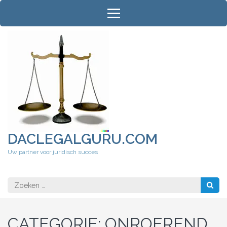
Ga
naar
inhoud
(druk
op
Enter)
DACLEGALGURU.COM
Uw partner voor juridisch succes
Zoeken
naar:
CATEGORIE:
ONROEREND