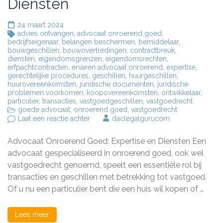
Diensten
24 maart 2024
advies ontvangen
,
advocaat onroerend goed
,
bedrijfseigenaar
,
belangen beschermen
,
bemiddelaar
,
bouwgeschillen
,
bouwovertredingen
,
contractbreuk
,
diensten
,
eigendomsgrenzen
,
eigendomsrechten
,
erfpachtcontracten
,
ervaren advocaat onroerend
,
expertise
,
gerechtelijke procedures
,
geschillen
,
huurgeschillen
,
huurovereenkomsten
,
juridische documenten
,
juridische
problemen voorkomen
,
koopovereenkomsten
,
ontwikkelaar
,
particulier
,
transacties
,
vastgoedgeschillen
,
vastgoedrecht
goede advocaat
,
onroerend goed
,
vastgoedrecht
op
Laat een reactie achter
daclegalgurucom
De
Rol
Advocaat Onroerend Goed: Expertise en Diensten Een
van
een
advocaat gespecialiseerd in onroerend goed, ook wel
Advocaat
vastgoedrecht genoemd, speelt een essentiële rol bij
Onroerend
transacties en geschillen met betrekking tot vastgoed.
Goed:
Expertise
Of u nu een particulier bent die een huis wil kopen of …
en
Diensten
Lees meer