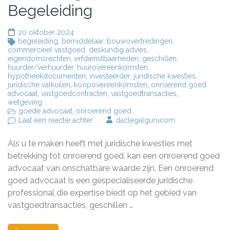
Begeleiding
20 oktober 2024
begeleiding
,
bemiddelaar
,
bouwovertredingen
,
commercieel vastgoed
,
deskundig advies
,
eigendomsrechten
,
erfdienstbaarheden
,
geschillen
,
huurder/verhuurder
,
huurovereenkomsten
,
hypotheekdocumenten
,
investeerder
,
juridische kwesties
,
juridische valkuilen
,
koopovereenkomsten
,
onroerend goed
advocaat
,
vastgoedcontracten
,
vastgoedtransacties
,
wetgeving
goede advocaat
,
onroerend goed
op
Laat een reactie achter
daclegalgurucom
Hoe
een
Als u te maken heeft met juridische kwesties met
Onroerend
Goed
betrekking tot onroerend goed, kan een onroerend goed
Advocaat
advocaat van onschatbare waarde zijn. Een onroerend
U
goed advocaat is een gespecialiseerde juridische
Kan
Helpen:
professional die expertise biedt op het gebied van
Deskundig
vastgoedtransacties, geschillen …
Advies
en
Begeleiding